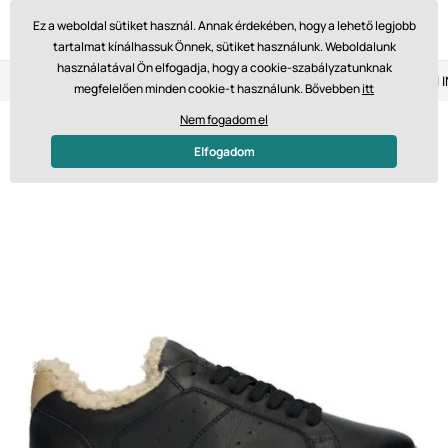
Ez a weboldal sütiket használ. Annak érdekében, hogy a lehető legjobb
tartalmat kínálhassuk Önnek, sütiket használunk. Weboldalunk
használatával Ön elfogadja, hogy a cookie-szabályzatunknak
Visszaküldés 14 napon belül
Gyors szállítás 61 475 Ft-tól
megfelelően minden cookie-t használunk. Bővebben
itt
Nem fogadom el
Elfogadom