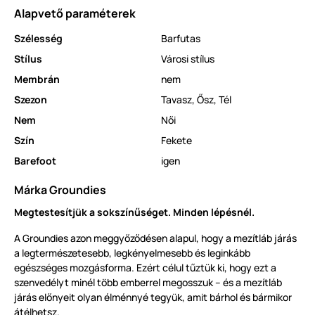
Alapvető paraméterek
Szélesség
Barfutas
Stílus
Városi stílus
Membrán
nem
Szezon
Tavasz
,
Ősz
,
Tél
Nem
Női
Szín
Fekete
Barefoot
igen
Márka Groundies
Megtestesítjük a sokszínűséget. Minden lépésnél.
A Groundies azon meggyőződésen alapul, hogy a mezítláb járás
a legtermészetesebb, legkényelmesebb és leginkább
egészséges mozgásforma. Ezért célul tűztük ki, hogy ezt a
szenvedélyt minél több emberrel megosszuk – és a mezítláb
járás előnyeit olyan élménnyé tegyük, amit bárhol és bármikor
átélhetsz.