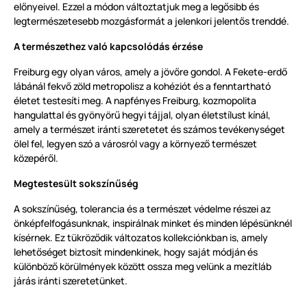
előnyeivel. Ezzel a módon változtatjuk meg a legősibb és
legtermészetesebb mozgásformát a jelenkori jelentős trenddé.
A természethez való kapcsolódás érzése
Freiburg egy olyan város, amely a jövőre gondol. A Fekete-erdő
lábánál fekvő zöld metropolisz a kohéziót és a fenntartható
életet testesíti meg. A napfényes Freiburg, kozmopolita
hangulattal és gyönyörű hegyi tájjal, olyan életstílust kínál,
amely a természet iránti szeretetet és számos tevékenységet
ölel fel, legyen szó a városról vagy a környező természet
közepéről.
Megtestesült sokszínűség
A sokszínűség, tolerancia és a természet védelme részei az
önképfelfogásunknak, inspirálnak minket és minden lépésünknél
kísérnek. Ez tükröződik változatos kollekciónkban is, amely
lehetőséget biztosít mindenkinek, hogy saját módján és
különböző körülmények között ossza meg velünk a mezítláb
járás iránti szeretetünket.