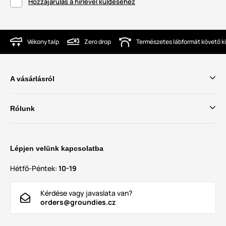
Hozzájárulás a hírlevél küldéséhez
Vékony talp
Zero drop
Természetes lábformát követő ki
A vásárlásról
Rólunk
Lépjen velünk kapcsolatba
Hétfő-Péntek:
10-19
Kérdése vagy javaslata van?
orders@groundies.cz