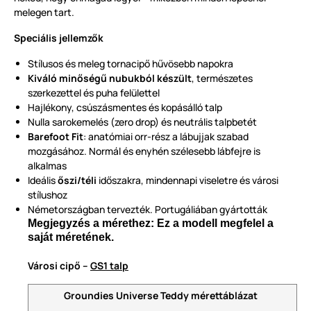
melegen tart.
Speciális jellemzők
Stílusos és meleg tornacipő hűvösebb napokra
Kiváló minőségű nubukból készült
, természetes
szerkezettel és puha felülettel
Hajlékony, csúszásmentes és kopásálló talp
Nulla sarokemelés (zero drop) és neutrális talpbetét
Barefoot Fit
: anatómiai orr-rész a lábujjak szabad
mozgásához. Normál és enyhén szélesebb lábfejre is
alkalmas
Ideális
őszi/téli
időszakra, mindennapi viseletre és városi
stílushoz
Németországban tervezték. Portugáliában gyártották
Megjegyzés a mérethez: Ez a modell megfelel a
saját méretének.
Városi cipő –
GS1 talp
Groundies Universe Teddy mérettáblázat