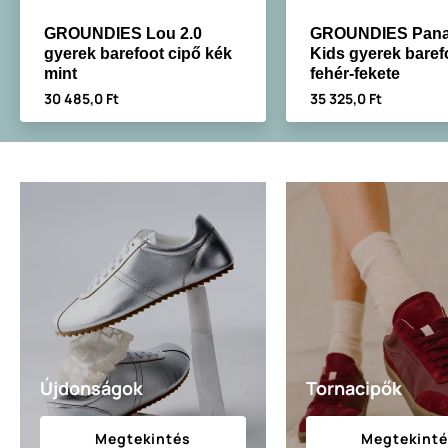
GROUNDIES Lou 2.0
GROUNDIES Pan
gyerek barefoot cipő kék
Kids gyerek baref
mint
fehér-fekete
30 485,0 Ft
35 325,0 Ft
Újdonságok
Tornacipők
Megtekintés
Megtekint