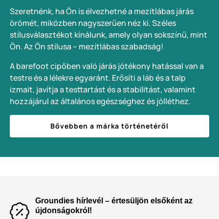
Szeretnénk, ha Ön is élvezhetné a mezítlábas járás
örömét, miközben nagyszerűen néz ki. Széles
stílusválasztékot kínálunk, amely olyan sokszínű, mint
Ön. Az Ön stílusa – mezítlábas szabadság!
A barefoot cipőben való járás jótékony hatással van a
testre és a lélekre egyaránt. Erősíti a láb és a talp
izmait, javítja a testtartást és a stabilitást, valamint
hozzájárul az általános egészséghez és jólléthez.
Bővebben a márka történetéről
Groundies hírlevél – értesüljön elsőként az
újdonságokról!