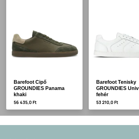
Barefoot Cipő
Barefoot Tenisky
GROUNDIES Panama
GROUNDIES Univ
khaki
fehér
56 435,0 Ft
53 210,0 Ft