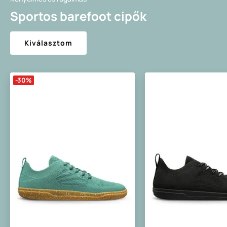
Sportos barefoot cipők
Kiválasztom
-30%