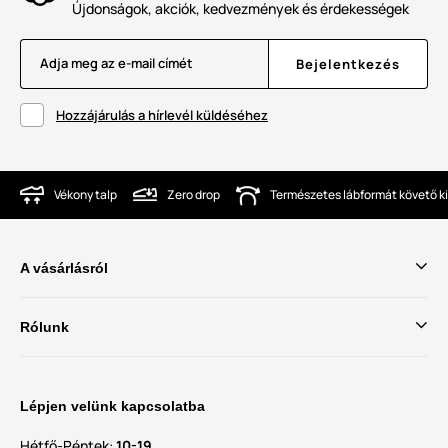
Újdonságok, akciók, kedvezmények és érdekességek
Adja meg az e-mail címét
Bejelentkezés
Hozzájárulás a hírlevél küldéséhez
Vékony talp
Zero drop
Természetes lábformát követő ki
A vásárlásról
Rólunk
Lépjen velünk kapcsolatba
Hétfő-Péntek:
10-19