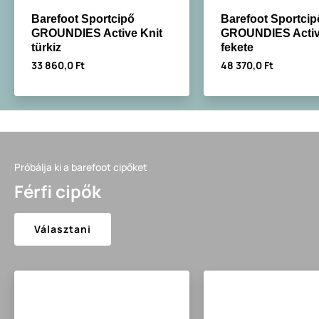
Barefoot Sportcipő
Barefoot Sportcip
GROUNDIES Active Knit
GROUNDIES Activ
türkiz
fekete
33 860,0 Ft
48 370,0 Ft
Próbálja ki a barefoot cipőket
Férfi cipők
Választani