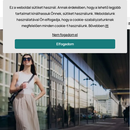
Ez a weboldal sütiket használ. Annak érdekében, hogy a lehető legjobb
tartalmat kínálhassuk Önnek, sütiket használunk. Weboldalunk
használatával Ön elfogadja, hogy a cookie-szabályzatunknak
Visszaküldés 14 napon belül
Gyors szállítás 61 475 Ft-tól
megfelelően minden cookie-t használunk. Bővebben
itt
Nem fogadom el
Elfogadom