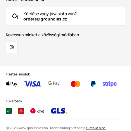
Kérdése vagy javaslata van?
orders@groundies.cz
Kövessen minket a közösségi médiában
Fizetési módok:
Fuvarozók:
© 2026 www.groundies.hu. Technikailag biztosítja
Simplia s.r.o.