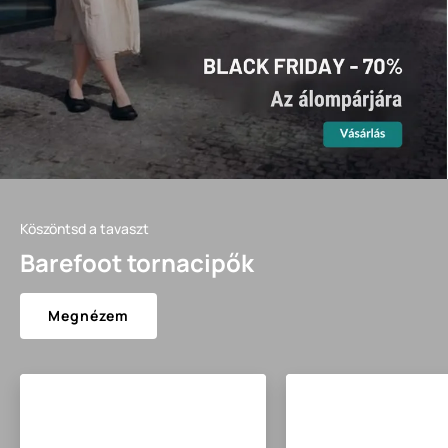
Köszöntsd a tavaszt
Barefoot tornacipők
Megnézem