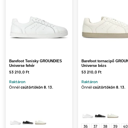
Barefoot Tenisky GROUNDIES
Barefoot tornacipő GROU
Universe fehér
Universe bézs
53 210,0 Ft
53 210,0 Ft
Raktáron
Raktáron
Önnél
csütörtökön
8. 13.
Önnél
csütörtökön
8. 13.
36
37
38
39
40