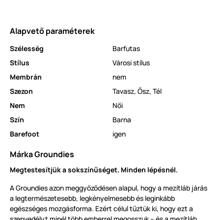
Alapvető paraméterek
Szélesség
Barfutas
Stílus
Városi stílus
Membrán
nem
Szezon
Tavasz
,
Ősz
,
Tél
Nem
Női
Szín
Barna
Barefoot
igen
Márka Groundies
Megtestesítjük a sokszínűséget. Minden lépésnél.
A Groundies azon meggyőződésen alapul, hogy a mezítláb járás
a legtermészetesebb, legkényelmesebb és leginkább
egészséges mozgásforma. Ezért célul tűztük ki, hogy ezt a
szenvedélyt minél több emberrel megosszuk – és a mezítláb