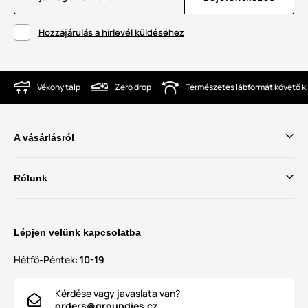
Hozzájárulás a hírlevél küldéséhez
Vékony talp
Zero drop
Természetes lábformát követő ki
A vásárlásról
Rólunk
Lépjen velünk kapcsolatba
Hétfő-Péntek:
10-19
Kérdése vagy javaslata van?
orders@groundies.cz