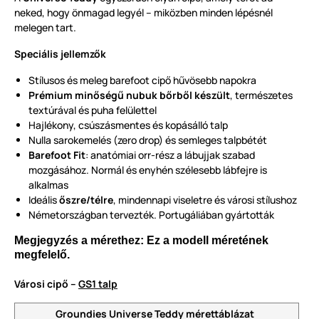
neked, hogy önmagad legyél – miközben minden lépésnél
melegen tart.
Speciális jellemzők
Stílusos és meleg barefoot cipő hűvösebb napokra
Prémium minőségű nubuk bőrből készült
, természetes
textúrával és puha felülettel
Hajlékony, csúszásmentes és kopásálló talp
Nulla sarokemelés (zero drop) és semleges talpbétét
Barefoot Fit
: anatómiai orr-rész a lábujjak szabad
mozgásához. Normál és enyhén szélesebb lábfejre is
alkalmas
Ideális
őszre/télre
, mindennapi viseletre és városi stílushoz
Németországban tervezték. Portugáliában gyártották
Megjegyzés a mérethez: Ez a modell méretének
megfelelő.
Városi cipő –
GS1 talp
Groundies Universe Teddy mérettáblázat