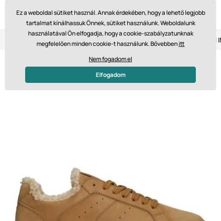
Ez a weboldal sütiket használ. Annak érdekében, hogy a lehető legjobb
tartalmat kínálhassuk Önnek, sütiket használunk. Weboldalunk
használatával Ön elfogadja, hogy a cookie-szabályzatunknak
Visszaküldés 14 napon belül
Gyors szállítás 61 475 Ft-tól
megfelelően minden cookie-t használunk. Bővebben
itt
Nem fogadom el
Elfogadom