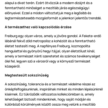
alapul a divat terén. Ezért ötvözzük a modern dizájnt és a
fenntartható minőséget a mezítláb járás egészségügyi
előnyeivel. Ezzel a módon változtatjuk meg a legősibb és
legtermészetesebb mozgásformát a jelenkori jelentős trenddé.
A természethez való kapcsolódás érzése
Freiburg egy olyan város, amely a jövőre gondol. A Fekete-erdő
lábánál fekvő zöld metropolisz a kohéziót és a fenntartható
életet testesíti meg. A napfényes Freiburg, kozmopolita
hangulattal és gyönyörű hegyi tájjal, olyan életstílust kínál,
amely a természet iránti szeretetet és számos tevékenységet
ölel fel, legyen szó a városról vagy a környező természet
közepéről.
Megtestesült sokszínűség
A sokszínűség, tolerancia és a természet védelme részei az
önképfelfogásunknak, inspirálnak minket és minden lépésünknél
kísérnek. Ez tükröződik változatos kollekciónkban is, amely
lehetőséget biztosít mindenkinek, hogy saját módján és
különböző körülmények között ossza meg velünk a mezítláb