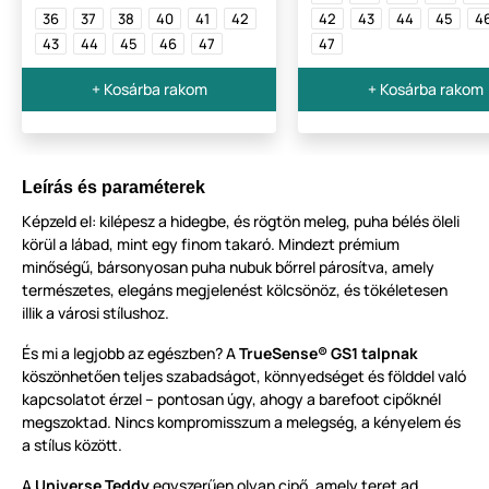
36
37
38
40
41
42
42
43
44
45
4
43
44
45
46
47
47
+ Kosárba rakom
+ Kosárba rakom
Leírás és paraméterek
Képzeld el: kilépesz a hidegbe, és rögtön meleg, puha bélés öleli
körül a lábad, mint egy finom takaró. Mindezt prémium
minőségű, bársonyosan puha nubuk bőrrel párosítva, amely
természetes, elegáns megjelenést kölcsönöz, és tökéletesen
illik a városi stílushoz.
És mi a legjobb az egészben? A
TrueSense® GS1 talpnak
köszönhetően teljes szabadságot, könnyedséget és földdel való
kapcsolatot érzel – pontosan úgy, ahogy a barefoot cipőknél
megszoktad. Nincs kompromisszum a melegség, a kényelem és
a stílus között.
A
Universe Teddy
egyszerűen olyan cipő, amely teret ad