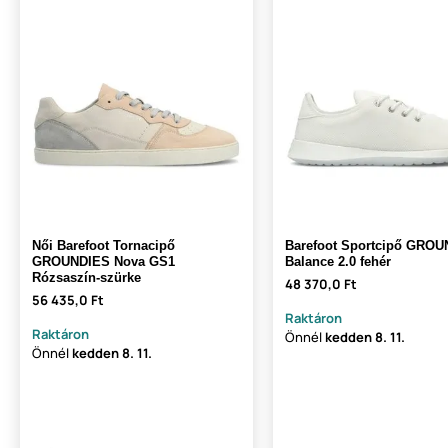
Női Barefoot Tornacipő
Barefoot Sportcipő GRO
GROUNDIES Nova GS1
Balance 2.0 fehér
Rózsaszín-szürke
48 370,0 Ft
56 435,0 Ft
Raktáron
Raktáron
Önnél
kedden
8. 11.
Önnél
kedden
8. 11.