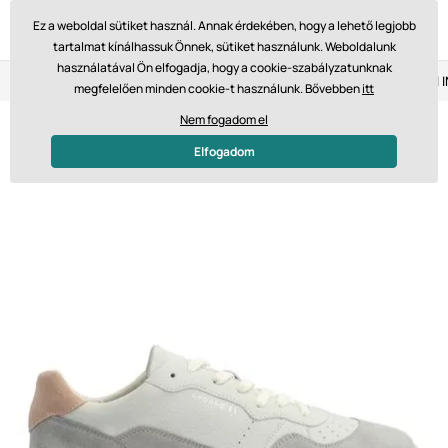
Ez a weboldal sütiket használ. Annak érdekében, hogy a lehető legjobb
tartalmat kínálhassuk Önnek, sütiket használunk. Weboldalunk
használatával Ön elfogadja, hogy a cookie-szabályzatunknak
Visszaküldés 14 napon belül
Gyors szállítás 61 475 Ft-tól
megfelelően minden cookie-t használunk. Bővebben
itt
Nem fogadom el
Elfogadom