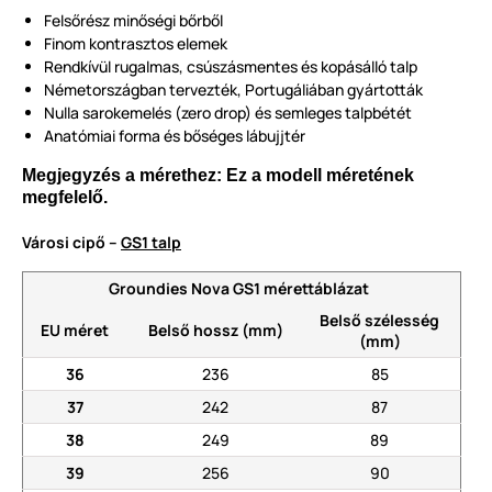
Felsőrész minőségi bőrből
Finom kontrasztos elemek
Rendkívül rugalmas, csúszásmentes és kopásálló talp
Németországban tervezték, Portugáliában gyártották
Nulla sarokemelés (zero drop) és semleges talpbétét
Anatómiai forma és bőséges lábujjtér
Megjegyzés a mérethez: Ez a modell méretének
megfelelő.
Városi cipő –
GS1 talp
Groundies Nova GS1 mérettáblázat
Belső szélesség
EU méret
Belső hossz (mm)
(mm)
36
236
85
37
242
87
38
249
89
39
256
90