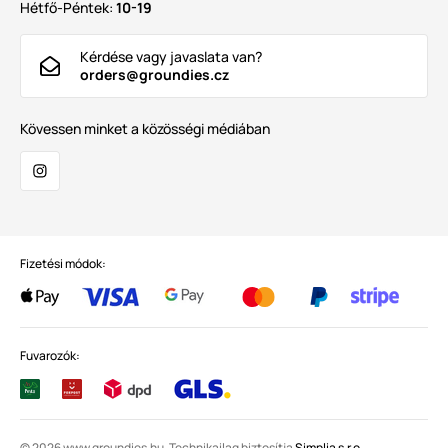
Hétfő-Péntek:
10-19
Kérdése vagy javaslata van?
orders@groundies.cz
Kövessen minket a közösségi médiában
Fizetési módok:
Fuvarozók:
© 2026 www.groundies.hu. Technikailag biztosítja
Simplia s.r.o.