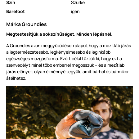
Szín
Szürke
Barefoot
igen
Márka Groundies
Megtestesítjük a sokszínűséget. Minden lépésnél.
A Groundies azon meggyőződésen alapul, hogy a mezítláb járás
a legtermészetesebb, legkényelmesebb és leginkább
egészséges mozgásforma. Ezért célul tűztük ki, hogy ezt a
szenvedélyt minél több emberrel megosszuk – és a mezítláb
járás előnyeit olyan élménnyé tegyük, amit bárhol és bármikor
átélhetsz.