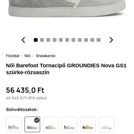
Főoldal
Női
Sneakerek
Női Barefoot Tornacipő GROUNDIES Nova GS1
szürke-rózsaszín
56 435,0 Ft
46 640,9 Ft ÁFA nélkül
Színváltozatok: