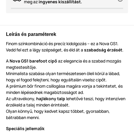
meg az
ingyenes kiszállítást.
Leírás és paraméterek
Finom színkombináció és precíz kidolgozás – ez a Nova GS1.
Vedd fel ezt a lágy szépséget, és éld át a
szabadság érzését
.
A
Nova GS1 barefoot cipő
az elegancia és a szabad mozgás
megtestesítője.
Minimalista szabása olyan természetesen öleli körül a lábad,
hogy el fogod felejteni, hogy egyáltalán viselsz cipőt.
A prémium bőr finom csillogása magára vonja a tekintetet, és
minden lépésednek magabiztosságot ad.
Az ultravékony,
hajlékony talp
lehetővé teszi, hogy intenzíven
érzékeld a talaj minden érintését.
Olyan könnyű, hogy kedvet kapsz többet, gyorsabban,
bátrabban menni.
Speciális jellemzők