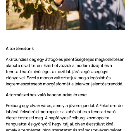
A történetünk
A Groundies cég egy átfogó és jelentőségteljes megközelítésen
alapul a divat terén. Ezért ötvözzük a modern dizájnt és a
fenntartható minőséget a mezítláb járás egészségügyi
előnyeivel. Ezzel a módon változtatjuk meg a legősibb és
legtermészetesebb mozgásformát a jelenkori jelentős trenddé.
A természethez való kapcsolódás érzése
Freiburg egy olyan város, amely a jövőre gondol. A Fekete-erdő
lábánál fekvő zöld metropolisz a kohéziót és a fenntartható
életet testesíti meg. A napfényes Freiburg, kozmopolita
hangulattal és gyönyörű hegyi tájjal, olyan életstílust kínál,
amely a természet iránti szeretetet és számos tevékenységet