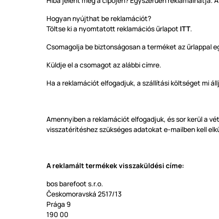
Hiba jelent meg a cipőjén? Egyszerűen reklamálhatja. Am
Hogyan nyújthat be reklamációt?
Töltse ki a nyomtatott reklamációs űrlapot
ITT
.
Csomagolja be biztonságosan a terméket az űrlappal e
Küldje el a csomagot az alábbi címre.
Ha a reklamációt elfogadjuk, a szállítási költséget mi áll
Amennyiben a reklamációt elfogadjuk, és sor kerül a vé
visszatérítéshez szükséges adatokat e-mailben kell elk
A reklamált termékek visszaküldési címe:
bos barefoot s.r.o.
Českomoravská 2517/13
Prága 9
190 00