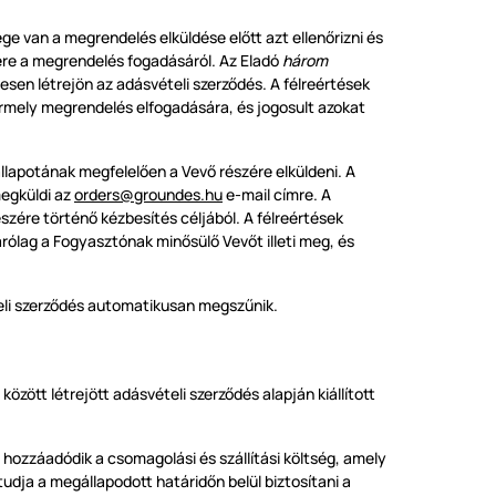
ge van a megrendelés elküldése előtt azt ellenőrizni és
ére a megrendelés fogadásáról. Az Eladó
három
sen létrejön az adásvételi szerződés. A félreértések
bármely megrendelés elfogadására, és jogosult azokat
állapotának megfelelően a Vevő részére elküldeni. A
megküldi az
orders@groundes.hu
e-mail címre. A
szére történő kézbesítés céljából. A félreértések
zárólag a Fogyasztónak minősülő Vevőt illeti meg, és
teli szerződés automatikusan megszűnik.
özött létrejött adásvételi szerződés alapján kiállított
 hozzáadódik a csomagolási és szállítási költség, amely
tudja a megállapodott határidőn belül biztosítani a