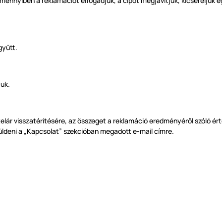
ennyiben a reklamációt elfogadjuk, a cipőt megjavítjuk, kicseréljük egy
gyütt.
juk.
telár visszatérítésére, az összeget a reklamáció eredményéről szóló ér
üldeni a „Kapcsolat” szekcióban megadott e-mail címre.