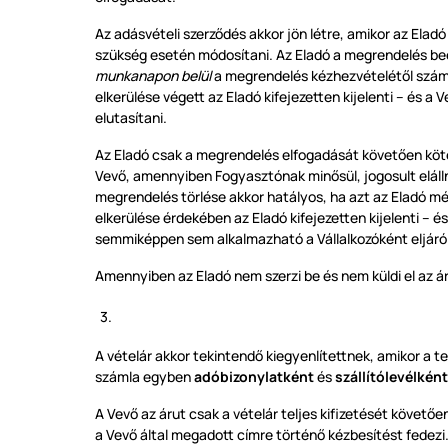
Az adásvételi szerződés akkor jön létre, amikor az Eladó
szükség esetén módosítani. Az Eladó a megrendelés beé
munkanapon belül
a megrendelés kézhezvételétől számí
elkerülése végett az Eladó kifejezetten kijelenti – és 
elutasítani.
Az Eladó csak a megrendelés elfogadását követően kötele
Vevő, amennyiben Fogyasztónak minősül, jogosult elállni
megrendelés törlése akkor hatályos, ha azt az Eladó még
elkerülése érdekében az Eladó kifejezetten kijelenti – é
semmiképpen sem alkalmazható a Vállalkozóként eljáró
Amennyiben az Eladó nem szerzi be és nem küldi el az 
A vételár akkor tekintendő kiegyenlítettnek, amikor a te
számla egyben
adóbizonylatként
és
szállítólevélként
A Vevő az árut csak a vételár teljes kifizetését követő
a Vevő által megadott címre történő kézbesítést fedezi.