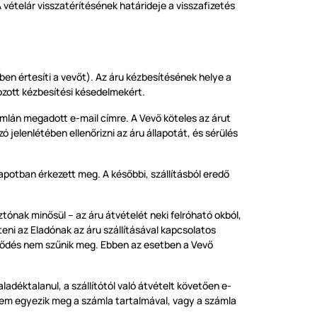
A vételár visszatérítésének határideje a visszafizetés
ben értesíti a vevőt). Az áru kézbesítésének helye a
kozott kézbesítési késedelmekért.
ámlán megadott e-mail címre. A Vevő köteles az árut
jelenlétében ellenőrizni az áru állapotát, és sérülés
llapotban érkezett meg. A későbbi, szállításból eredő
tónak minősül – az áru átvételét neki felróható okból,
eni az Eladónak az áru szállításával kapcsolatos
erződés nem szűnik meg. Ebben az esetben a Vevő
ladéktalanul, a szállítótól való átvételt követően e-
 nem egyezik meg a számla tartalmával, vagy a számla