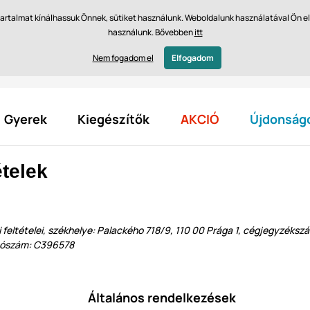
dés 14 napon belül
Gyors szállítás 61 475 Ft-tól INGYEN
b tartalmat kínálhassuk Önnek, sütiket használunk. Weboldalunk használatával Ön 
használunk. Bővebben
itt
Vásárol
Nem fogadom el
Elfogadom
Gyerek
Kiegészítők
AKCIÓ
Újdonság
ételek
si feltételei, székhelye: Palackého 718/9, 110 00 Prága 1, cégjegyzé
tatószám: C396578
Általános rendelkezések