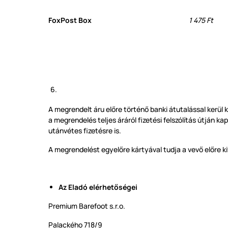
FoxPost Box
1 475 Ft
A megrendelt áru előre történő banki átutalással kerül ki
a megrendelés teljes áráról fizetési felszólítás útján ka
utánvétes fizetésre is.
A megrendelést egyelőre kártyával tudja a vevő előre ki
Az Eladó elérhetőségei
Premium Barefoot s.r.o.
Palackého 718/9