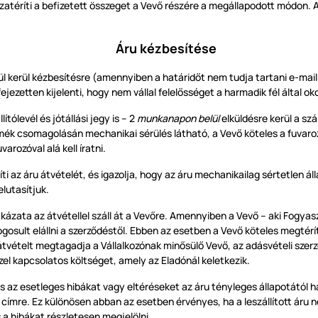
sszatéríti a befizetett összeget a Vevő részére a megállapodott módon. 
Áru kézbesítése
ül kerül kézbesítésre (amennyiben a határidőt nem tudja tartani e-mail
jezetten kijelenti, hogy nem vállal felelősséget a harmadik fél által o
ólevél és jótállási jegy is –
2
munkanapon belül
elküldésre kerül a sz
ék csomagolásán mechanikai sérülés látható, a Vevő köteles a fuvarozó 
arozóval alá kell íratni.
íti az áru átvételét, és igazolja, hogy az áru mechanikailag sértetlen á
lutasítjuk.
ázata az átvétellel száll át a Vevőre. Amennyiben a Vevő – aki Fogyasz
gosult elállni a szerződéstől. Ebben az esetben a Vevő köteles megtérít
az átvételt megtagadja a Vállalkozónak minősülő Vevő, az adásvételi sz
zel kapcsolatos költséget, amely az Eladónál keletkezik.
s az esetleges hibákat vagy eltéréseket az áru tényleges állapotától ha
címre. Ez különösen abban az esetben érvényes, ha a leszállított áru
s a hibákat részletesen megjelölni.