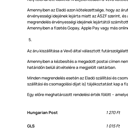
Amennyiben az Eladó azon kötelezettsége, hogy az árut
érvényességi idejének lejárta miatt az ÁSZF szerint, és 
megrendelés érvényességi idejének lejártától számítot
Amennyiben a fizetés Gopay, Apple Pay vagy más online f
Az áru kiszállítása a Vevő által választott futárszolgál
Amennyiben a kézbesítés a megadott postai címen nem sik
határidőn belüli átvételére a megjelölt raktárban.
Minden megrendelés esetén az Eladó szállítási és csomag
szállítási és csomagolási díjat is) tájékoztatást kap a 
Egy előre meghatározott rendelési érték fölött – amelyet 
Hungarian Post
1 270 Ft
GLS
1 015 Ft