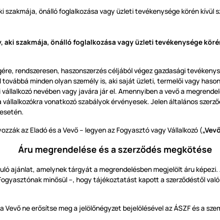
i szakmája, önálló foglalkozása vagy üzleti tevékenysége körén kívül 
aki szakmája, önálló foglalkozása vagy üzleti tevékenysége köré
ségére, rendszeresen, haszonszerzés céljából végez gazdasági tevéken
továbbá minden olyan személy is, aki saját üzleti, termelői vagy has
 aki vállalkozó nevében vagy javára jár el. Amennyiben a vevő a megr
a vállalkozókra vonatkozó szabályok érvényesek. Jelen általános szerző
 esetén.
yozzák az Eladó és a Vevő – legyen az Fogyasztó vagy Vállalkozó (
„Vev
Áru megrendelése és a szerződés megkötése
ló ajánlat, amelynek tárgyát a megrendelésben megjelölt áru képezi. 
ogyasztónak minősül –, hogy tájékoztatást kapott a szerződéstől való 
a Vevő ne erősítse meg a jelölőnégyzet bejelölésével az ÁSZF és a sze