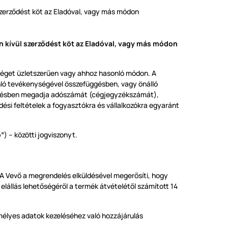
szerződést köt az Eladóval, vagy más módon
n kívül szerződést köt az Eladóval, vagy más módon
ységet üzletszerűen vagy ahhoz hasonló módon. A
onló tevékenységével összefüggésben, vagy önálló
endelésben megadja adószámát (cégjegyzékszámát),
dési feltételek a fogyasztókra és vállalkozókra egyaránt
ő”
) – közötti jogviszonyt.
A Vevő a megrendelés elküldésével megerősíti, hogy
elállás lehetőségéről a termék átvételétől számított 14
mélyes adatok kezeléséhez való hozzájárulás