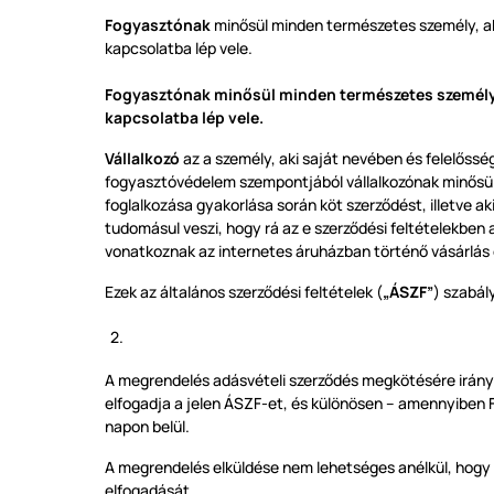
Fogyasztónak
minősül minden természetes személy, ak
kapcsolatba lép vele.
Fogyasztónak minősül minden természetes személy, 
kapcsolatba lép vele.
Vállalkozó
az a személy, aki saját nevében és felelős
fogyasztóvédelem szempontjából vállalkozónak minősül 
foglalkozása gyakorlása során köt szerződést, illetve
tudomásul veszi, hogy rá az e szerződési feltételekben 
vonatkoznak az internetes áruházban történő vásárlás
Ezek az általános szerződési feltételek (
„ÁSZF”
) szabál
A megrendelés adásvételi szerződés megkötésére irányu
elfogadja a jelen ÁSZF-et, és különösen – amennyiben F
napon belül.
A megrendelés elküldése nem lehetséges anélkül, hogy 
elfogadását.