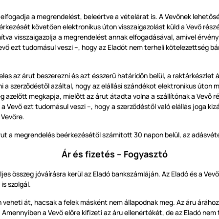
 elfogadja a megrendelést, beleértve a vételárat is. A Vevőnek lehetősé
rkezését követően elektronikus úton visszaigazolást küld a Vevő rész
tva visszaigazolja a megrendelést annak elfogadásával, amivel érvénye
a Vevő ezt tudomásul veszi –, hogy az Eladót nem terheli kötelezettség 
s az árut beszerezni és azt ésszerű határidőn belül, a raktárkészlet 
 a szerződéstől azáltal, hogy az elállási szándékot elektronikus úton 
 azelőtt megkapja, mielőtt az árut átadta volna a szállítónak a Vevő ré
s a Vevő ezt tudomásul veszi –, hogy a szerződéstől való elállás joga ki
 Vevőre.
árut a megrendelés beérkezésétől számított 30 napon belül, az adásvé
Ár és fizetés – Fogyasztó
ljes összeg jóváírásra kerül az Eladó bankszámláján. Az Eladó és a Vevő k
is szolgál.
en veheti át, hacsak a felek másként nem állapodnak meg. Az áru árához
 Amennyiben a Vevő előre kifizeti az áru ellenértékét, de az Eladó nem 