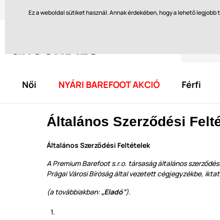
Szívesen segítünk itt
orders@groundies.cz
Visszakül
Ez a weboldal sütiket használ. Annak érdekében, hogy a lehető legjob
Női
NYÁRI BAREFOOT AKCIÓ
Férfi
Általános Szerződési Felt
Általános Szerződési Feltételek
A Premium Barefoot s.r.o. társaság általános szerződé
Prágai Városi Bíróság által vezetett cégjegyzékbe, ik
(a továbbiakban:
„Eladó”
).