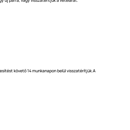
 új párra, vagy visszatérítjük a vételárat.
tesítést követő 14 munkanapon belül visszatérítjük.A