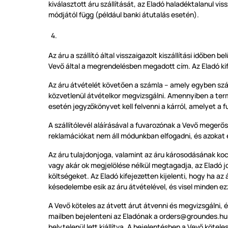
kiválasztott áru szállítását, az Eladó haladéktalanul vi
módjától függ (például banki átutalás esetén).
Az áru a szállító által visszaigazolt kiszállítási időben
bel
Vevő által a megrendelésben megadott cím. Az Eladó kife
Az áru átvételét követően a számla – amely egyben szállít
közvetlenül átvételkor megvizsgálni. Amennyiben a term
esetén jegyzőkönyvet kell felvenni a kárról, amelyet a fuv
A szállítólevél aláírásával a fuvarozónak a Vevő megerős
reklamációkat nem áll módunkban elfogadni, és azokat e
Az áru tulajdonjoga, valamint az áru károsodásának kock
vagy akár ok megjelölése nélkül megtagadja, az Eladó jo
költségeket. Az Eladó kifejezetten kijelenti, hogy ha 
késedelembe esik az áru átvételével, és visel minden ez
A Vevő köteles az átvett árut átvenni és megvizsgálni, é
mailben bejelenteni az Eladónak a
orders@groundes.hu
helytelenül lett kiállítva. A bejelentésben a Vevő kötele