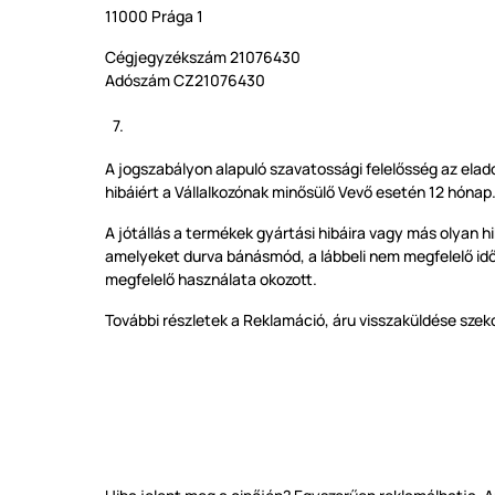
11000
Prága
1
Cégjegyzékszám 21076430
Adószám CZ21076430
A jogszabályon alapuló szavatossági felelősség az elad
hibáiért a Vállalkozónak minősülő Vevő esetén 12
hónap. 
A jótállás a termékek gyártási hibáira vagy más olyan 
amelyeket durva bánásmód, a lábbeli nem megfelelő időjá
megfelelő használata okozott.
További részletek a Reklamáció, áru visszaküldése szek