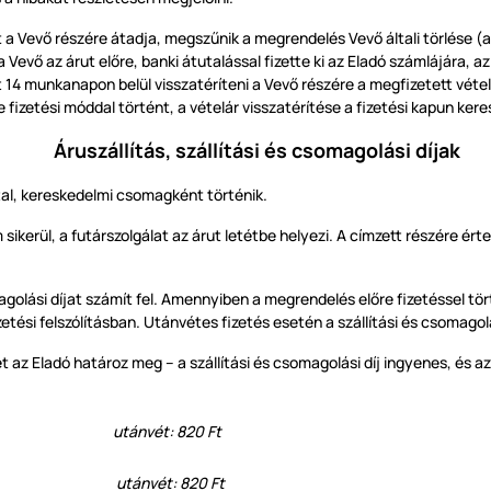
 a Vevő részére átadja, megszűnik a megrendelés Vevő általi törlése (
a Vevő az árut előre, banki átutalással fizette ki az Eladó számlájára, 
t
14
munkanapon belül visszatéríteni a Vevő részére a megfizetett véte
izetési móddal történt, a vételár visszatérítése a fizetési kapun kere
Áruszállítás, szállítási és csomagolási díjak
attal, kereskedelmi csomagként történik.
erül, a futárszolgálat az árut letétbe helyezi. A címzett részére érte
olási díjat számít fel. Amennyiben a megrendelés előre fizetéssel törté
fizetési felszólításban. Utánvétes fizetés esetén a szállítási és csomag
az Eladó határoz meg – a szállítási és csomagolási díj ingyenes, és az ár
utánvét: 820 Ft
utánvét: 820 Ft