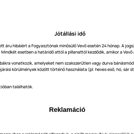
Jótállási idő
ott áru hibáiért a Fogyasztónak minősülő Vevő esetén 24
hónap. A jogs
Mindkét esetben a határidő attól a pillanattól kezdődik, amikor a Vevő 
hibákra vonatkozik, amelyeket nem szakszerűtlen vagy durva bánásmód o
rási körülmények között történő használata (pl. heves eső, hó, sár stb
cióban találhatók.
Reklamáció