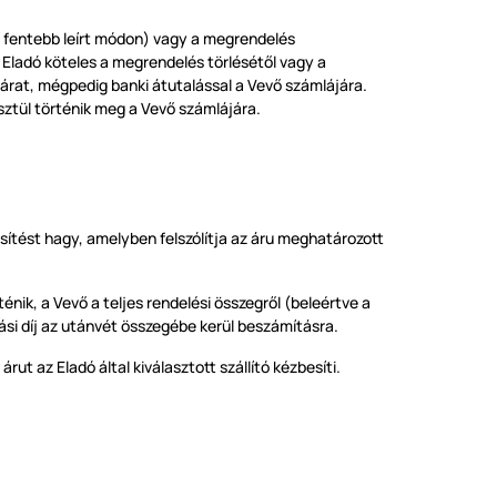
a fentebb leírt módon) vagy a megrendelés
az Eladó köteles a megrendelés törlésétől vagy a
lárat, mégpedig banki átutalással a Vevő számlájára.
sztül történik meg a Vevő számlájára.
sítést hagy, amelyben felszólítja az áru meghatározott
nik, a Vevő a teljes rendelési összegről (beleértve a
olási díj az utánvét összegébe kerül beszámításra.
ut az Eladó által kiválasztott szállító kézbesíti.