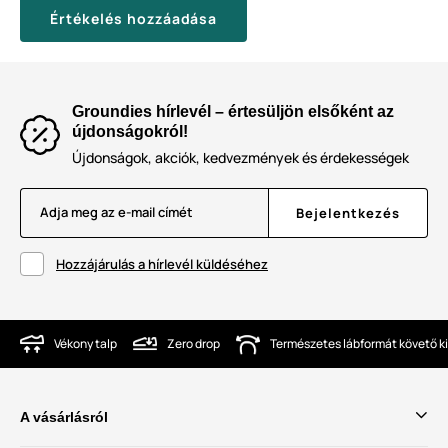
Értékelés hozzáadása
Groundies hírlevél – értesüljön elsőként az
újdonságokról!
Újdonságok, akciók, kedvezmények és érdekességek
Adja meg az e-mail címét
Bejelentkezés
Hozzájárulás a hírlevél küldéséhez
Vékony talp
Zero drop
Természetes lábformát követő ki
A vásárlásról