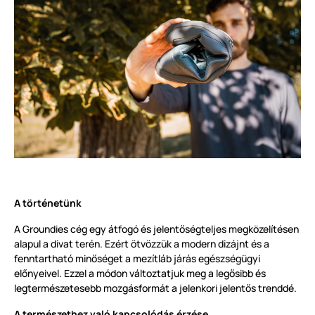
A történetünk
A Groundies cég egy átfogó és jelentőségteljes megközelítésen
alapul a divat terén. Ezért ötvözzük a modern dizájnt és a
fenntartható minőséget a mezítláb járás egészségügyi
előnyeivel. Ezzel a módon változtatjuk meg a legősibb és
legtermészetesebb mozgásformát a jelenkori jelentős trenddé.
A természethez való kapcsolódás érzése