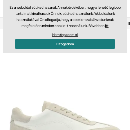
Ez a weboldal sütiket használ. Annak érdekében, hogy a lehető legjobb
tartalmat kínálhassuk Önnek, sütiket használunk. Weboldalunk
használatával Ön elfogadja, hogy a cookie-szabályzatunknak
Visszaküldés 14 napon belül
Gyors szállítás 61 475 Ft-tól
megfelelően minden cookie-t használunk. Bővebben
itt
Nem fogadom el
Elfogadom