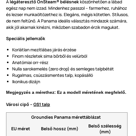
A
légáteresztő OnSteam® bélésnek
köszönhetően a lábad
egész nap nem izzad. Mindenhez passzol – farmerhez, ruhához
és lezser munkaöltözethez is. Elegáns, mégis kötetlen. Stílusos,
de nem feltűnő. A Panama ideális választás mindazok számára,
akik jól akarnak kinézni, miközben szabadon érzik magukat.
Speciális jellemzők
Korlátlan mezítlábas járás érzése
Finom részletek sima bőrből és velúrból
Anatómiai orr-rész
Nulla sarokemelés (zero drop) és semleges talpbétét
Rugalmas, csúszásmentes talp, kopásálló
Ikonikus dizájn
Megjegyzés a mérethez: Ez a modell méretének megfelelő.
Városi cipő –
GS1 talp
Groundies Panama mérettáblázat
Belső szélesség
EU méret
Belső hossz (mm)
(mm)