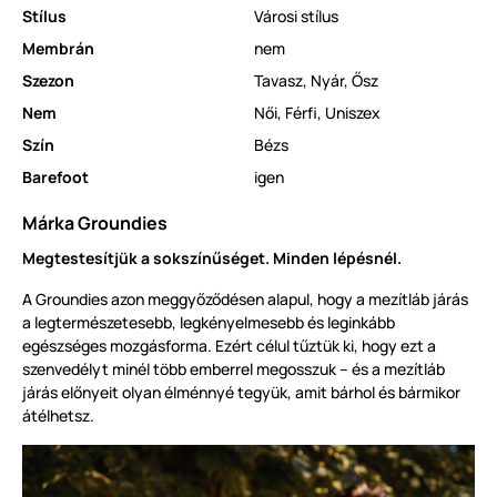
Stílus
Városi stílus
Membrán
nem
Szezon
Tavasz
,
Nyár
,
Ősz
Nem
Női
,
Férfi
,
Uniszex
Szín
Bézs
Barefoot
igen
Márka Groundies
Megtestesítjük a sokszínűséget. Minden lépésnél.
A Groundies azon meggyőződésen alapul, hogy a mezítláb járás
a legtermészetesebb, legkényelmesebb és leginkább
egészséges mozgásforma. Ezért célul tűztük ki, hogy ezt a
szenvedélyt minél több emberrel megosszuk – és a mezítláb
járás előnyeit olyan élménnyé tegyük, amit bárhol és bármikor
átélhetsz.