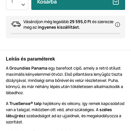
Kosárba
Vásároljon még legalább
29 595,0 Ft
és szerezze
meg az
ingyenes kiszállítást.
Leírás és paraméterek
A
Groundies Panama
egy barefoot cipő, amely a retró stílust
maximális kényelemmel ötvözi. Első pillantásra lenyűgöz tiszta
dizájnjával, minőségi sima bőrével és velúr részleteivel. Puha,
könnyű, és már néhány lépés után tökéletesen alkalmazkodik a
lábadhoz.
A
TrueSense® talp
hajlékony és vékony, így remek kapcsolatod
van a talajjal, miközben ott véd, ahol szükséges. A
széles
lábujjrész
szabadságot ad az ujjaidnak, és megakadályozza a
szorítást.