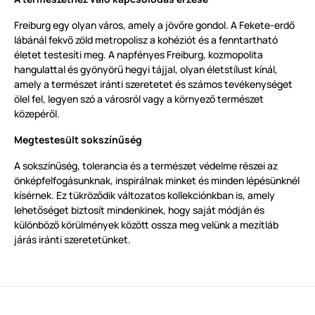
Freiburg egy olyan város, amely a jövőre gondol. A Fekete-erdő
lábánál fekvő zöld metropolisz a kohéziót és a fenntartható
életet testesíti meg. A napfényes Freiburg, kozmopolita
hangulattal és gyönyörű hegyi tájjal, olyan életstílust kínál,
amely a természet iránti szeretetet és számos tevékenységet
ölel fel, legyen szó a városról vagy a környező természet
közepéről.
Megtestesült sokszínűség
A sokszínűség, tolerancia és a természet védelme részei az
önképfelfogásunknak, inspirálnak minket és minden lépésünknél
kísérnek. Ez tükröződik változatos kollekciónkban is, amely
lehetőséget biztosít mindenkinek, hogy saját módján és
különböző körülmények között ossza meg velünk a mezítláb
járás iránti szeretetünket.