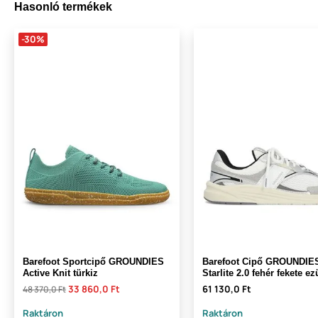
Hasonló termékek
-30%
Barefoot Sportcipő GROUNDIES
Barefoot Cipő GROUNDIE
Active Knit türkiz
Starlite 2.0 fehér fekete ez
33 860,0 Ft
61 130,0 Ft
48 370,0 Ft
Raktáron
Raktáron