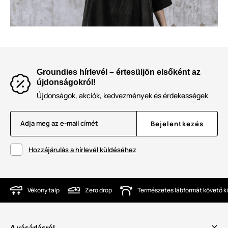
Groundies hírlevél – értesüljön elsőként az
újdonságokról!
Újdonságok, akciók, kedvezmények és érdekességek
Adja meg az e-mail címét
Bejelentkezés
Hozzájárulás a hírlevél küldéséhez
Vékony talp
Zero drop
Természetes lábformát követő ki
A vásárlásról