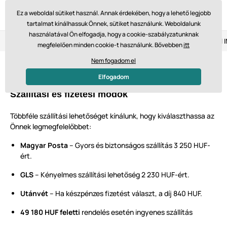
Ez a weboldal sütiket használ. Annak érdekében, hogy a lehető legjobb
tartalmat kínálhassuk Önnek, sütiket használunk. Weboldalunk
használatával Ön elfogadja, hogy a cookie-szabályzatunknak
Visszaküldés 14 napon belül
Gyors szállítás 61 475 Ft-tól
megfelelően minden cookie-t használunk. Bővebben
itt
Nem fogadom el
Szállítási és fizetési feltételek
Elfogadom
Szállítási és fizetési módok
Többféle szállítási lehetőséget kínálunk, hogy kiválaszthassa az
Önnek legmegfelelőbbet:
Magyar Posta
– Gyors és biztonságos szállítás 3 250 HUF-
ért.
GLS
– Kényelmes szállítási lehetőség 2 230 HUF-ért.
Utánvét
– Ha készpénzes fizetést választ, a díj 840 HUF.
49 180 HUF feletti
rendelés esetén ingyenes szállítás