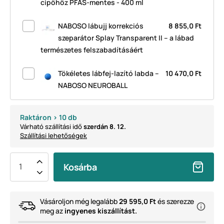
cipőhöz PFAS-mentes - 400 ml
NABOSO lábujj korrekciós
8 855,0 Ft
szeparátor Splay Transparent II – a lábad
természetes felszabadításáért
Tökéletes lábfej-lazító labda –
10 470,0 Ft
NABOSO NEUROBALL
Raktáron > 10 db
Várható szállítási idő
szerdán 8. 12.
Szállítási lehetőségek
Kosárba
Vásároljon még legalább
29 595,0 Ft
és szerezze
meg az
ingyenes kiszállítást.