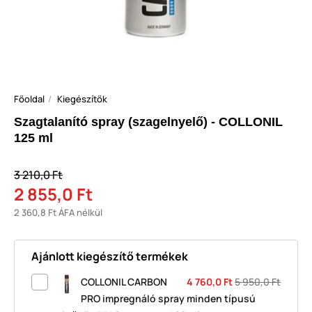
Főoldal
Kiegészítők
Szagtalanító spray (szagelnyelő) - COLLONIL
125 ml
3 210,0 Ft
2 855,0 Ft
2 360,8 Ft ÁFA nélkül
Ajánlott kiegészítő termékek
COLLONIL CARBON
4 760,0 Ft
5 950,0 Ft
PRO impregnáló spray minden típusú