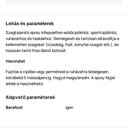
Leírás és paraméterek
Szagtalanító spray kifejezetten edzőcipőkhöz, sportcipőkhöz,
ruházathoz és táskákhoz. Semlegesíti és tartósan eltávolítja a
kellemetlen szagokat (izzadság, füst, konyhai szagok stb.), és
hosszan tartó friss illatot biztosít.
Használat
Fújd be a cipőbe vagy permetezd a ruházatra bőségesen,
körülbelül 5 másodpercig. Hagyd megszáradni. A spray fejjel
lefelé is használható.
Alapvető paraméterek
Barefoot
igen