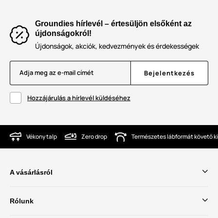
Groundies hírlevél – értesüljön elsőként az
újdonságokról!
Újdonságok, akciók, kedvezmények és érdekességek
Adja meg az e-mail címét
Bejelentkezés
Hozzájárulás a hírlevél küldéséhez
Vékony talp
Zero drop
Természetes lábformát követő ki
A vásárlásról
Rólunk