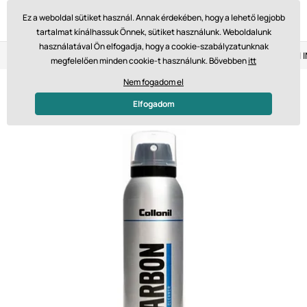
Ez a weboldal sütiket használ. Annak érdekében, hogy a lehető legjobb
tartalmat kínálhassuk Önnek, sütiket használunk. Weboldalunk
használatával Ön elfogadja, hogy a cookie-szabályzatunknak
Visszaküldés 14 napon belül
Gyors szállítás 61 475 Ft-tól
megfelelően minden cookie-t használunk. Bővebben
itt
Nem fogadom el
-11%
Elfogadom