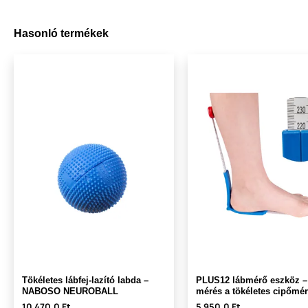
Hasonló termékek
Tökéletes lábfej-lazító labda –
PLUS12 lábmérő eszköz –
NABOSO NEUROBALL
mérés a tökéletes cipőmé
10 470,0 Ft
5 950,0 Ft