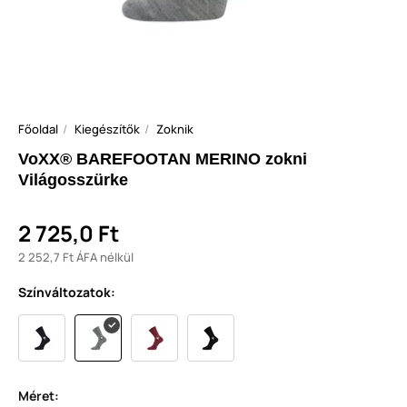
Főoldal
Kiegészítők
Zoknik
VoXX® BAREFOOTAN MERINO zokni
Világosszürke
2 725,0 Ft
2 252,7 Ft ÁFA nélkül
Színváltozatok:
Méret: