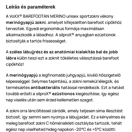
Leírás és paraméterek
A VoXX® BAREFOOTAN MERINO unisex sportzokni vékony
merinógyapjú zokni
, amelyet kifejezetten barefoot cipőkhöz
terveztek. Egyedi ergonomikus formája maximálisan
alkalmazkodik a lábadhoz. A silproX® anyagban ezüstionok
biztosítják a tartós frissességet.
A
széles lábujjrész és az anatómiai kialakítás bal és jobb
lábra
külön teszi ezt a zoknit tökéletes választássá barefoot
cipőkhöz!
A
merinógyapjú
a legfinomabb juhgyapjú, kiváló hőszigetelő
képességgel. Selymes tapintású, a zokni remekül lélegzik, és
természetes
antibakteriális
hatással rendelkezik. Ezt a hatást
tovább erősíti a silproX®
ezüstionos
kiegészítése, így egész
nap viselés után sem érzed kellemetlen szagot.
A zokni orra láncöltéssel záródik, amely teljesen sima illesztést
biztosít, így semmi sem nyomja a lábujjaidat. Ez a kényelmes és
meleg barefoot zokni C hőmérsékleti osztályba tartozik, tehát
egész nap viselheted hideg napokon -20°C és +5°C közötti