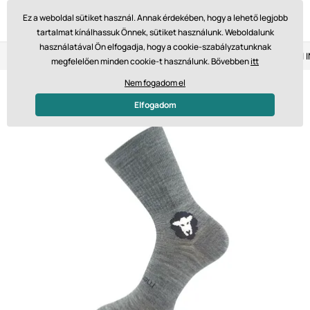
Ez a weboldal sütiket használ. Annak érdekében, hogy a lehető legjobb
tartalmat kínálhassuk Önnek, sütiket használunk. Weboldalunk
használatával Ön elfogadja, hogy a cookie-szabályzatunknak
Visszaküldés 14 napon belül
Gyors szállítás 61 475 Ft-tól
megfelelően minden cookie-t használunk. Bővebben
itt
Nem fogadom el
Elfogadom