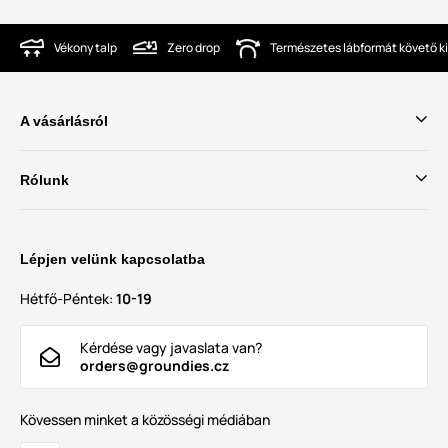
Vékony talp
Zero drop
Természetes lábformát követő ki
A vásárlásról
Rólunk
Lépjen velünk kapcsolatba
Hétfő-Péntek:
10-19
Kérdése vagy javaslata van?
orders@groundies.cz
Kövessen minket a közösségi médiában