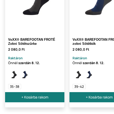
VoXX® BAREFOOTAN FROTÉ
VoXX® BAREFOOTAN FR
Zokni Sötétszürke
zokni Sötétkék
2 080,0 Ft
2 080,0 Ft
Raktáron
Raktáron
Önnél
szerdán
8. 12.
Önnél
szerdán
8. 12.
35–38
39–42
+ Kosárba rakom
+ Kosárba rakom