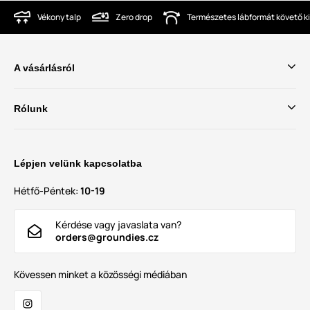
Vékony talp
Zero drop
Természetes lábformát követő ki
A vásárlásról
Rólunk
Lépjen velünk kapcsolatba
Hétfő-Péntek:
10-19
Kérdése vagy javaslata van?
orders@groundies.cz
Kövessen minket a közösségi médiában