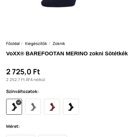
Főoldal
Kiegészítők
Zoknik
VoXX® BAREFOOTAN MERINO zokni Sötétkék
2 725,0 Ft
2 252,7 Ft ÁFA nélkül
Színváltozatok:
Méret: