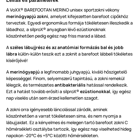
Leírás és paraméterek
A VoXX® BAREFOOTAN MERINO unisex sportzokni vékony
merinógyapjú zokni
, amelyet kifejezetten barefoot cipőkhöz
terveztek. Egyedi ergonomikus formája tökéletesen illeszkedik a
lábadhoz, a silproX® anyagban lévő ezüstionoknak
köszönhetően pedig egész nap friss marad a lábad.
A
széles lábujjrész és az anatómiai formázás bal és jobb
lábra
külön-külön teszik ezt a zoknit a barefoot lábbeli tökéletes
kísérőjévé!
A
merinógyapjú
a legfinomabb juhgyapjú, kiváló hőszigetelő
képességgel. Finom, selyemszerű tapintású, a zokni remekül
lélegzik, és természetes
antibakteriális
hatással rendelkezik.
Ezt a hatást tovább erősíti a silproX®
ezüstionokkal
, így egész
nap viselés után sem érzed kellemetlen szagot.
A zokni orra igényesebb láncolással záródik, aminek
köszönhetően a varrat tökéletesen sima, és nem nyomja a
lábujjaidat. Ez a kényelmes és melegen tartó barefoot zokni C
hőmérsékleti osztályba tartozik, így egész nap viselheted hideg
napokon -20°C és +5°C közötti hőmérsékleten.