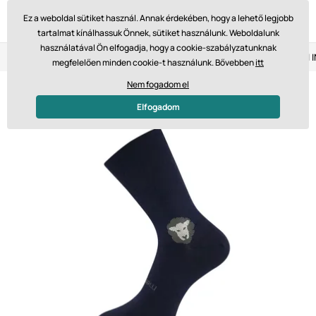
Ez a weboldal sütiket használ. Annak érdekében, hogy a lehető legjobb
tartalmat kínálhassuk Önnek, sütiket használunk. Weboldalunk
használatával Ön elfogadja, hogy a cookie-szabályzatunknak
Visszaküldés 14 napon belül
Gyors szállítás 61 475 Ft-tól
megfelelően minden cookie-t használunk. Bővebben
itt
Nem fogadom el
Elfogadom