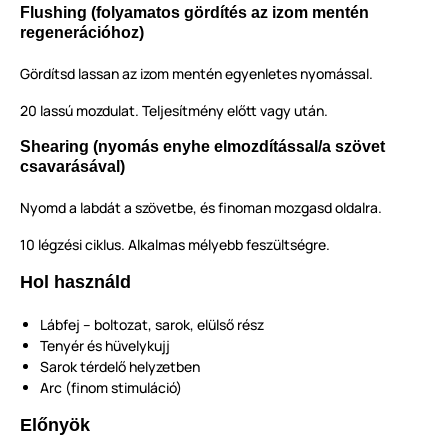
Flushing (folyamatos gördítés az izom mentén
regenerációhoz)
Gördítsd lassan az izom mentén egyenletes nyomással.
20 lassú mozdulat. Teljesítmény előtt vagy után.
Shearing (nyomás enyhe elmozdítással/a szövet
csavarásával)
Nyomd a labdát a szövetbe, és finoman mozgasd oldalra.
10 légzési ciklus. Alkalmas mélyebb feszültségre.
Hol használd
Lábfej – boltozat, sarok, elülső rész
Tenyér és hüvelykujj
Sarok térdelő helyzetben
Arc (finom stimuláció)
Előnyök