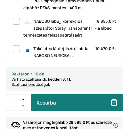
PRO impregnáló spray minden típusú
cipőhöz PFAS-mentes - 400 ml
NABOSO lábujj korrekciós
8 855,0 Ft
szeparátor Splay Transparent II – a lábad
természetes felszabadításáért
Tökéletes lábfej-lazító labda –
10 470,0 Ft
NABOSO NEUROBALL
Raktáron > 10 db
Várható szállítási idő
kedden 8. 11.
Szállítási lehetőségek
Kosárba
Vásároljon még legalább
29 595,0 Ft
és szerezze
meg az
ingyenes kiszállítást.