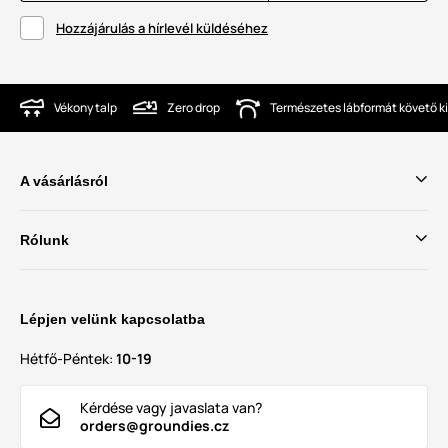
Hozzájárulás a hírlevél küldéséhez
Vékony talp
Zero drop
Természetes lábformát követő ki
A vásárlásról
Rólunk
Lépjen velünk kapcsolatba
Hétfő-Péntek:
10-19
Kérdése vagy javaslata van?
orders@groundies.cz