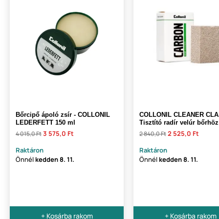
Bőrcipő ápoló zsír - COLLONIL
COLLONIL CLEANER CLA
LEDERFETT 150 ml
Tisztító radír velúr bőrhöz
3 575,0 Ft
2 525,0 Ft
4 015,0 Ft
2 840,0 Ft
Raktáron
Raktáron
Önnél
kedden
8. 11.
Önnél
kedden
8. 11.
+ Kosárba rakom
+ Kosárba rakom