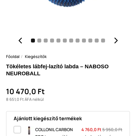
Főoldal
Kiegészítők
Tökéletes lábfej-lazító labda – NABOSO
NEUROBALL
10 470,0 Ft
8 651,0 Ft ÁFA nélkül
Ajánlott kiegészítő termékek
COLLONIL CARBON
4 760,0 Ft
5 950,0 Ft