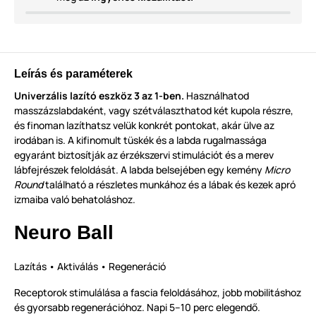
Leírás és paraméterek
Univerzális lazító eszköz 3 az 1-ben.
Használhatod
masszázslabdaként, vagy szétválaszthatod két kupola részre,
és finoman lazíthatsz velük konkrét pontokat, akár ülve az
irodában is. A kifinomult tüskék és a labda rugalmassága
egyaránt biztosítják az érzékszervi stimulációt és a merev
lábfejrészek feloldását. A labda belsejében egy kemény
Micro
Round
található a részletes munkához és a lábak és kezek apró
izmaiba való behatoláshoz.
Neuro Ball
Lazítás • Aktiválás • Regeneráció
Receptorok stimulálása a fascia feloldásához, jobb mobilitáshoz
és gyorsabb regenerációhoz. Napi 5–10 perc elegendő.