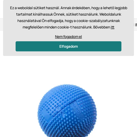
Ez a weboldal sütiket használ. Annak érdekében, hogy a lehető legjobb
tartalmat kínálhassuk Önnek, sütiket használunk. Weboldalunk
használatával Ön elfogadja, hogy a cookie-szabályzatunknak
Visszaküldés 14 napon belül
Gyors szállítás 61 475 Ft-tól
megfelelően minden cookie-t használunk. Bővebben
itt
Nem fogadom el
Elfogadom