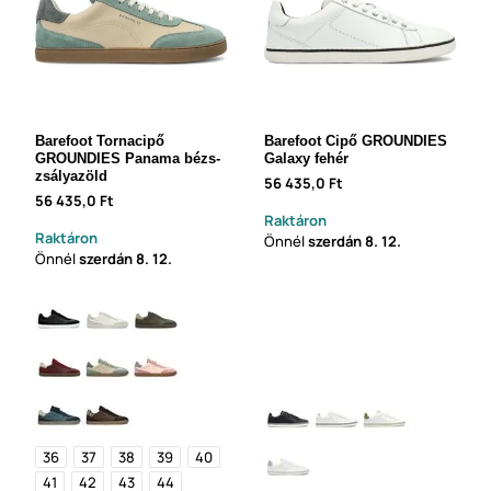
Barefoot Tornacipő
Barefoot Cipő GROUNDIES
GROUNDIES Panama bézs-
Galaxy fehér
zsályazöld
56 435,0 Ft
56 435,0 Ft
Raktáron
Raktáron
Önnél
szerdán
8. 12.
Önnél
szerdán
8. 12.
36
37
38
39
40
41
42
43
44