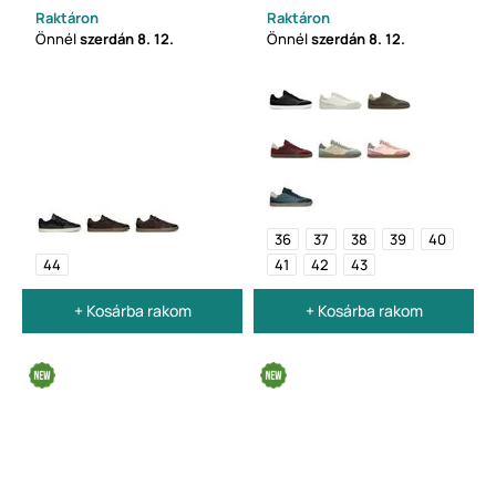
Raktáron
Raktáron
Önnél
szerdán
8. 12.
Önnél
szerdán
8. 12.
36
37
38
39
40
44
41
42
43
+ Kosárba rakom
+ Kosárba rakom