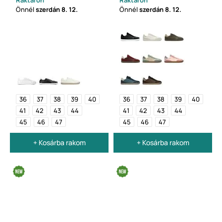
Raktáron
Raktáron
Önnél
szerdán
8. 12.
Önnél
szerdán
8. 12.
36
37
38
39
40
36
37
38
39
40
41
42
43
44
41
42
43
44
45
46
47
45
46
47
+ Kosárba rakom
+ Kosárba rakom