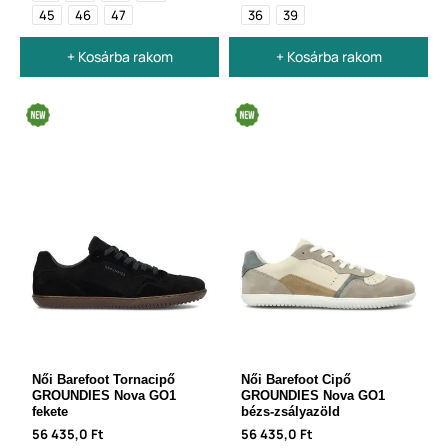
45
46
47
36
39
+ Kosárba rakom
+ Kosárba rakom
Női Barefoot Tornacipő
Női Barefoot Cipő
GROUNDIES Nova GO1
GROUNDIES Nova GO1
fekete
bézs-zsályazöld
56 435,0 Ft
56 435,0 Ft