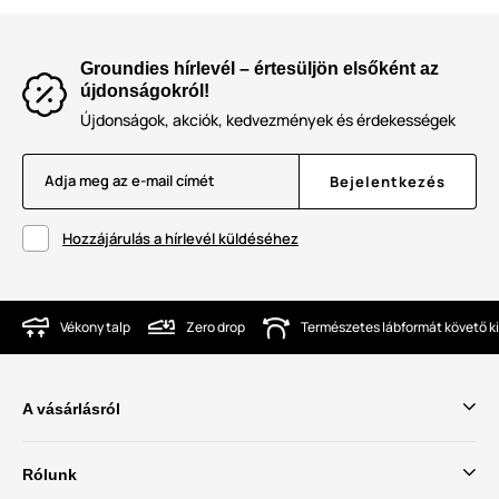
Groundies hírlevél – értesüljön elsőként az
újdonságokról!
Újdonságok, akciók, kedvezmények és érdekességek
Adja meg az e-mail címét
Bejelentkezés
Hozzájárulás a hírlevél küldéséhez
Vékony talp
Zero drop
Természetes lábformát követő ki
A vásárlásról
Rólunk