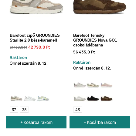
Barefoot cipő GROUNDIES
Barefoot Tenisky
Starlite 2.0 bézs-karamell
GROUNDIES Nova GO1
csokoládébarna
42 790,0 Ft
61 130,0 Ft
56 435,0 Ft
Raktáron
Raktáron
Önnél
szerdán
8. 12.
Önnél
szerdán
8. 12.
37
38
43
+ Kosárba rakom
+ Kosárba rakom