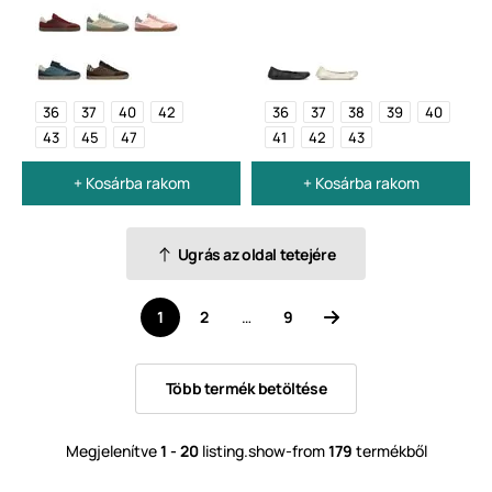
36
37
40
42
36
37
38
39
40
43
45
47
41
42
43
+ Kosárba rakom
+ Kosárba rakom
Ugrás az oldal tetejére
1
2
…
9
Több termék betöltése
Megjelenítve
1 - 20
listing.show-from
179
termékből