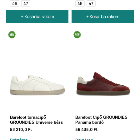
46
47
45
47
+ Kosárba rakom
+ Kosárba rakom
Barefoot tornacipő
Barefoot Cipő GROUNDIES
GROUNDIES Universe bézs
Panama bordó
53 210,0 Ft
56 435,0 Ft