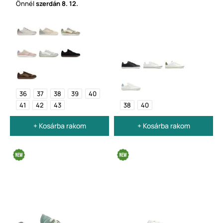
Önnél
szerdán
8. 12.
36
37
38
39
40
41
42
43
38
40
+ Kosárba rakom
+ Kosárba rakom