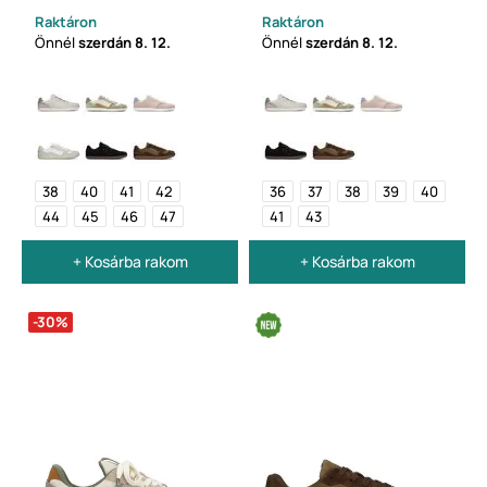
Raktáron
Raktáron
Önnél
szerdán
8. 12.
Önnél
szerdán
8. 12.
38
40
41
42
36
37
38
39
40
44
45
46
47
41
43
+ Kosárba rakom
+ Kosárba rakom
-30%