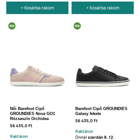
+ Kosárba rakom
+ Kosárba rakom
Női Barefoot Cipő
Barefoot Cipő GROUNDIES
GROUNDIES Nova GO1
Galaxy fekete
Rózsaszín Orchidea
56 435,0 Ft
56 435,0 Ft
Raktáron
Raktáron
Önnél
szerdán
8. 12.