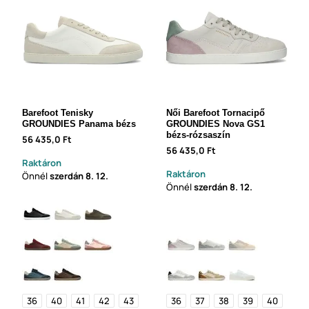
Barefoot Tenisky
Női Barefoot Tornacipő
GROUNDIES Panama bézs
GROUNDIES Nova GS1
bézs-rózsaszín
56 435,0 Ft
56 435,0 Ft
Raktáron
Raktáron
Önnél
szerdán
8. 12.
Önnél
szerdán
8. 12.
36
40
41
42
43
36
37
38
39
40