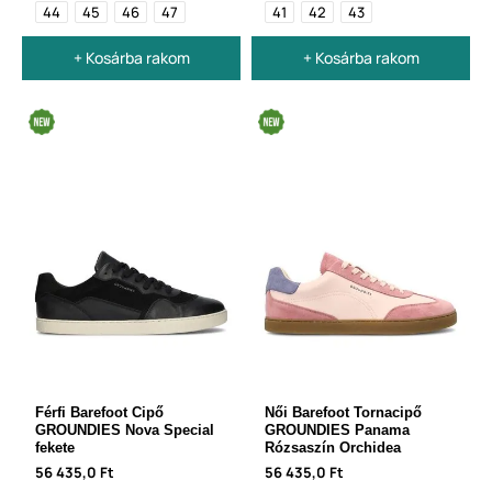
44
45
46
47
41
42
43
+ Kosárba rakom
+ Kosárba rakom
Férfi Barefoot Cipő
Női Barefoot Tornacipő
GROUNDIES Nova Special
GROUNDIES Panama
fekete
Rózsaszín Orchidea
56 435,0 Ft
56 435,0 Ft