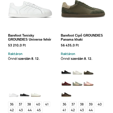
Barefoot Tenisky
Barefoot Cipő GROUNDIES
GROUNDIES Universe fehér
Panama khaki
53 210,0 Ft
56 435,0 Ft
Raktáron
Raktáron
Önnél
szerdán
8. 12.
Önnél
szerdán
8. 12.
36
37
38
40
41
36
37
38
39
40
42
43
44
45
41
42
43
44