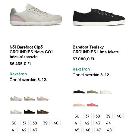
Női Barefoot Cipő
Barefoot Tenisky
GROUNDIES Nova GO1
GROUNDIES Lima fekete
bézs-rózsaszín
37 080,0 Ft
56 435,0 Ft
Raktáron
Raktáron
Önnél
szerdán
8. 12.
Önnél
szerdán
8. 12.
36
37
38
39
40
36
37
38
39
40
41
42
43
44
41
42
43
45
46
47
48