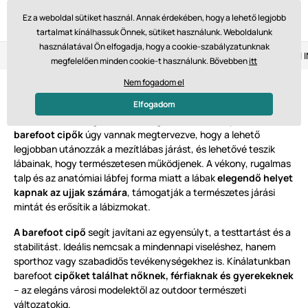
Ez a weboldal sütiket használ. Annak érdekében, hogy a lehető legjobb
tartalmat kínálhassuk Önnek, sütiket használunk. Weboldalunk
használatával Ön elfogadja, hogy a cookie-szabályzatunknak
Visszaküldés 14 napon belül
Gyors szállítás 61 475 Ft-tól
megfelelően minden cookie-t használunk. Bővebben
itt
Nem fogadom el
Barefoot cipők
Elfogadom
Fedezze fel a
mozgás szabadságát
a barefoot cipőkkel! A
barefoot cipők
úgy vannak megtervezve, hogy a lehető
legjobban utánozzák a mezítlábas járást, és lehetővé teszik
lábainak, hogy természetesen működjenek. A vékony, rugalmas
talp és az anatómiai lábfej forma miatt a lábak
elegendő helyet
kapnak az ujjak számára
, támogatják a természetes járási
mintát és erősítik a lábizmokat.
A barefoot cipő
segít javítani az egyensúlyt, a testtartást és a
stabilitást. Ideális nemcsak a mindennapi viseléshez, hanem
sporthoz vagy szabadidős tevékenységekhez is. Kínálatunkban
barefoot
cipőket találhat nőknek, férfiaknak és gyerekeknek
– az elegáns városi modelektől az outdoor természeti
változatokig.