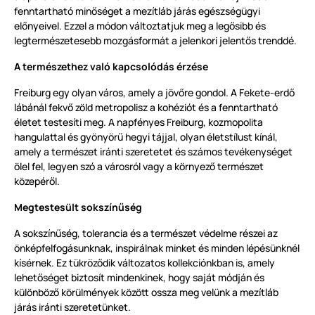
fenntartható minőséget a mezítláb járás egészségügyi
előnyeivel. Ezzel a módon változtatjuk meg a legősibb és
legtermészetesebb mozgásformát a jelenkori jelentős trenddé.
A természethez való kapcsolódás érzése
Freiburg egy olyan város, amely a jövőre gondol. A Fekete-erdő
lábánál fekvő zöld metropolisz a kohéziót és a fenntartható
életet testesíti meg. A napfényes Freiburg, kozmopolita
hangulattal és gyönyörű hegyi tájjal, olyan életstílust kínál,
amely a természet iránti szeretetet és számos tevékenységet
ölel fel, legyen szó a városról vagy a környező természet
közepéről.
Megtestesült sokszínűség
A sokszínűség, tolerancia és a természet védelme részei az
önképfelfogásunknak, inspirálnak minket és minden lépésünknél
kísérnek. Ez tükröződik változatos kollekciónkban is, amely
lehetőséget biztosít mindenkinek, hogy saját módján és
különböző körülmények között ossza meg velünk a mezítláb
járás iránti szeretetünket.