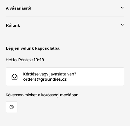
A vásárlásról
Rólunk
Lépjen velünk kapcsolatba
Hétfő-Péntek:
10-19
Kérdése vagy javaslata van?
orders@groundies.cz
Kövessen minket a közösségi médiában