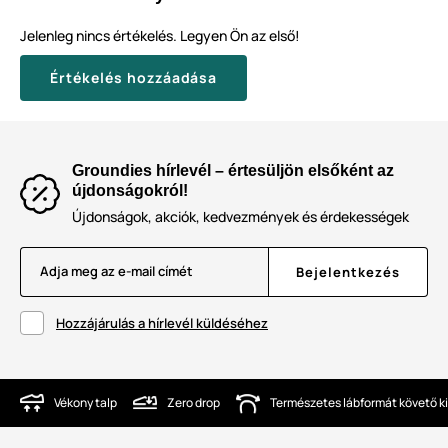
Jelenleg nincs értékelés. Legyen Ön az első!
Értékelés hozzáadása
Groundies hírlevél – értesüljön elsőként az
újdonságokról!
Újdonságok, akciók, kedvezmények és érdekességek
Adja meg az e-mail címét
Bejelentkezés
Hozzájárulás a hírlevél küldéséhez
Vékony talp
Zero drop
Természetes lábformát követő ki