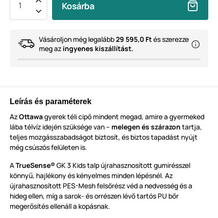
Kosárba
Vásároljon még legalább
29 595,0 Ft
és szerezze
meg az
ingyenes kiszállítást.
Leírás és paraméterek
Az
Ottawa
gyerek téli cipő mindent megad, amire a gyermeked
lába télvíz idején szüksége van –
melegen és szárazon
tartja,
teljes mozgásszabadságot biztosít, és biztos tapadást nyújt
még csúszós felületen is.
A
TrueSense®
GK 3 Kids talp újrahasznosított gumirésszel
könnyű, hajlékony és kényelmes minden lépésnél. Az
újrahasznosított PES-Mesh felsőrész véd a nedvesség és a
hideg ellen, míg a sarok- és orrészen lévő tartós PU bőr
megerősítés ellenáll a kopásnak.