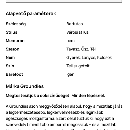
Alapvető paraméterek
Szélesség
Barfutas
Stílus
Városi stílus
Membrán
nem
Szezon
Tavasz
,
Ősz
,
Tél
Nem
Gyerek
,
Lányos
,
Kulcsok
Szín
Téli szigetelt
Barefoot
igen
Márka Groundies
Megtestesítjük a sokszínűséget. Minden lépésnél.
A Groundies azon meggyőződésen alapul, hogy a mezítláb járás
a legtermészetesebb, legkényelmesebb és leginkább
egészséges mozgásforma. Ezért célul tűztük ki, hogy ezt a
szenvedélyt minél több emberrel megosszuk – és a mezítláb