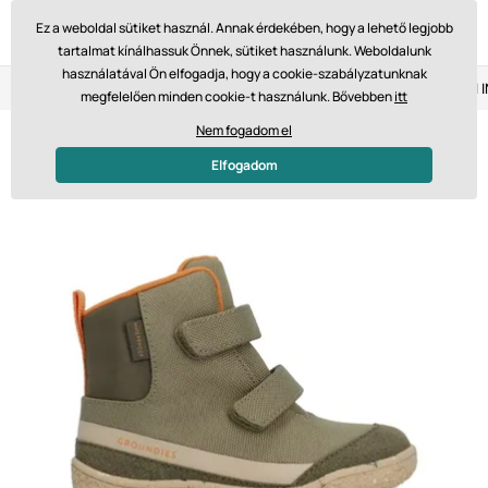
Ez a weboldal sütiket használ. Annak érdekében, hogy a lehető legjobb
tartalmat kínálhassuk Önnek, sütiket használunk. Weboldalunk
használatával Ön elfogadja, hogy a cookie-szabályzatunknak
Visszaküldés 14 napon belül
Gyors szállítás 61 475 Ft-tól
megfelelően minden cookie-t használunk. Bővebben
itt
Nem fogadom el
Elfogadom