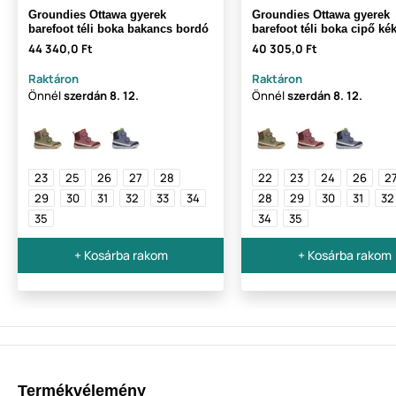
Groundies Ottawa gyerek
Groundies Ottawa gyerek
barefoot téli boka bakancs bordó
barefoot téli boka cipő ké
44 340,0 Ft
40 305,0 Ft
Raktáron
Raktáron
Önnél
szerdán
8. 12.
Önnél
szerdán
8. 12.
23
25
26
27
28
22
23
24
26
2
29
30
31
32
33
34
28
29
30
31
32
35
34
35
+ Kosárba rakom
+ Kosárba rakom
Termékvélemény