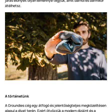
járás előnyeit olyan élménnyé tegyük, amit bárhol és bármikor
átélhetsz.
A történetünk
A Groundies cég egy átfogó és jelentőségteljes megközelítésen
alapul a divat terén. Ezért ötvözzük a modern dizájnt és a