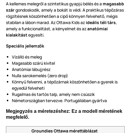
A kellemes melegről a szintetikus gyapjú bélés és a
magasabb
szár
gondoskodik, amely a bokát is védi. A praktikus tépőzáras
rögzítésnek köszönhetően a cipő könnyen felvehető, mégis
stabilan a lábon marad. Az Ottawa Kids az
ideális téli társ
,
amely a funkcionalitást, a kényelmet és az
anatómiai
kialakítást
egyesíti.
Speciális jellemzők
Vízálló és meleg
Magasabb szárú kivitel
Anatómiai lábujjrész
Nulla sarokemelés (zero drop)
Könnyű felvenni, a tépőzárnak köszönhetően a gyerek is
egyedül felveheti
Rugalmas és tartós talp, amely nem csúszik
Németországban tervezve. Portugáliában gyártva
Megjegyzés a méretezéshez: Ez a modell méretének
megfelelő.
Groundies Ottawa mérettáblázat