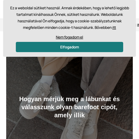
Ez a weboldal sütiket használ. Annak érdekében, hogy a lehető legjobb
tartalmat kínálhassuk Önnek, sütiket használunk. Weboldalunk
használatával Ön elfogadja, hogy a cookie-szabályzatunknak
Visszaküldés 14 napon belül
Gyors szállítás 61 475 Ft-tól
megfelelően minden cookie-t használunk. Bővebben
itt
Nem fogadom el
Elfogadom
Hogyan mérjük meg a lábunkat és
válasszunk olyan barefoot cipőt,
amely illik