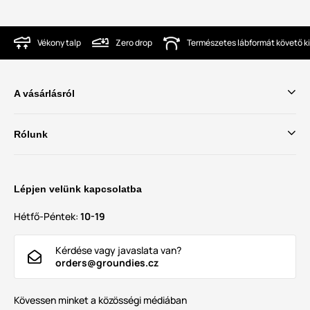
Vékony talp
Zero drop
Természetes lábformát követő ki
A vásárlásról
Rólunk
Lépjen velünk kapcsolatba
Hétfő-Péntek:
10-19
Kérdése vagy javaslata van?
orders@groundies.cz
Kövessen minket a közösségi médiában