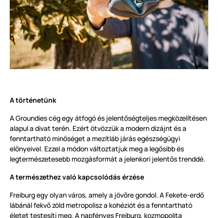
A történetünk
A Groundies cég egy átfogó és jelentőségteljes megközelítésen
alapul a divat terén. Ezért ötvözzük a modern dizájnt és a
fenntartható minőséget a mezítláb járás egészségügyi
előnyeivel. Ezzel a módon változtatjuk meg a legősibb és
legtermészetesebb mozgásformát a jelenkori jelentős trenddé.
A természethez való kapcsolódás érzése
Freiburg egy olyan város, amely a jövőre gondol. A Fekete-erdő
lábánál fekvő zöld metropolisz a kohéziót és a fenntartható
életet testesíti meg. A napfényes Freiburg, kozmopolita