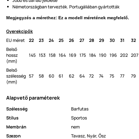
Jobb és bal láb jelölése
Németországban tervezték. Portugáliában gyártották
Megjegyzés a mérethez: Ez a modell méretének megfelelő.
Gyerekcipők
EU méret
22
23
24
25
26
27
28
29
30
31
32
Belső
hossz
145
153
158
164
169
175
184
190
196
202
207
(mm)
Belső
szélesség
57
58
60
61
62
64
72
74
75
77
79
(mm)
Alapvető paraméterek
Szélesség
Barfutas
Stílus
Sportos
Membrán
nem
Szezon
Tavasz
,
Nyár
,
Ősz