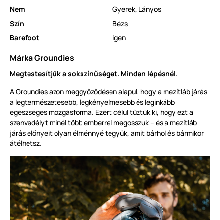
Nem
Gyerek
,
Lányos
Szín
Bézs
Barefoot
igen
Márka Groundies
Megtestesítjük a sokszínűséget. Minden lépésnél.
A Groundies azon meggyőződésen alapul, hogy a mezítláb járás
a legtermészetesebb, legkényelmesebb és leginkább
egészséges mozgásforma. Ezért célul tűztük ki, hogy ezt a
szenvedélyt minél több emberrel megosszuk – és a mezítláb
járás előnyeit olyan élménnyé tegyük, amit bárhol és bármikor
átélhetsz.