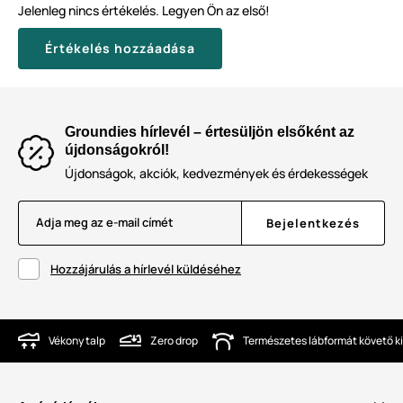
Jelenleg nincs értékelés. Legyen Ön az első!
Értékelés hozzáadása
Groundies hírlevél – értesüljön elsőként az
újdonságokról!
Újdonságok, akciók, kedvezmények és érdekességek
Adja meg az e-mail címét
Bejelentkezés
Hozzájárulás a hírlevél küldéséhez
Vékony talp
Zero drop
Természetes lábformát követő ki