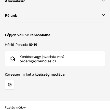
A vásárlásról
Rólunk
Lépjen velünk kapcsolatba
Hétfő-Péntek:
10-19
Kérdése vagy javaslata van?
orders@groundies.cz
Kövessen minket a közösségi médiában
Fizetési módok: