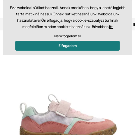
Ez a weboldal sütiket használ. Annak érdekében, hogy a lehető legjobb
tartalmat kínálhassuk Önnek, sütiket használunk. Weboldalunk
használatával Ön elfogadja, hogy a cookie-szabályzatunknak
Visszaküldés 14 napon belül
Gyors szállítás 61 475 Ft-tól
megfelelően minden cookie-t használunk. Bővebben
itt
Nem fogadom el
Elfogadom