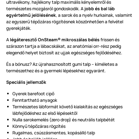
ultravékony, hajlékony talp maximális kényelemről és
természetes mozgásról gondoskodik. A
jobb és bal láb
egyértelmű jelölésének
, a sarok és a nyelv hurkainak, valamint
az egyszerű tépőzáras rögzítésnek köszönhetően a felvétel
gyerekjáték.
A
légáteresztő OnSteam® mikroszálas bélés
frissen és
szárazon tartja a lábacskákat, az anatómiai orr-rész pedig
elegendő helyet biztosít az ujjak egészséges fejlődéséhez.
És a bónusz? Az újrahasznosított gumi talp – kíméletes a
természethez és a gyermeki lépésekhez egyaránt.
Speciális jellemzők
Gyerek barefoot cipő
Fenntartható anyagok
Természetes lábformát követő kialakítás az egészséges
lábfejlődéshez az első lépésektől
Nulla sarokemelés (zero drop) és neutrális talpbétét
Könnyű tépőzáras rögzítés
Rugalmas, csúszásmentes, kopásálló talp