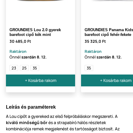
GROUNDIES Lou 2.0 gyerek
GROUNDIES Panama Kids
barefoot cipő kék mint
barefoot cipő fehér-fekete
30 485,0 Ft
35 325,0 Ft
Raktáron
Raktáron
Önnél
szerdán
8. 12.
Önnél
szerdán
8. 12.
23
25
35
35
+ Kosárba rakom
+ Kosárba rakom
Leírás és paraméterek
A Lou cipőt a gyereked az első felpróbáláskor megszereti. A
kiváló minőségű bőr
és a strapabíró hálós részletek
kombinációja remek megjelenést és tartósságot biztosít. Az