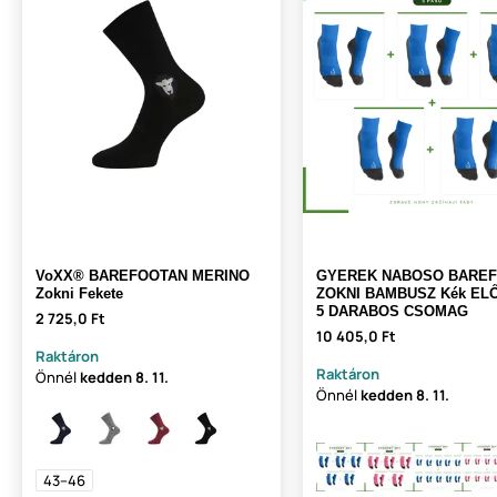
VoXX® BAREFOOTAN MERINO
GYEREK NABOSO BARE
Zokni Fekete
ZOKNI BAMBUSZ Kék EL
5 DARABOS CSOMAG
2 725,0 Ft
10 405,0 Ft
Raktáron
Raktáron
Önnél
kedden
8. 11.
Önnél
kedden
8. 11.
43–46