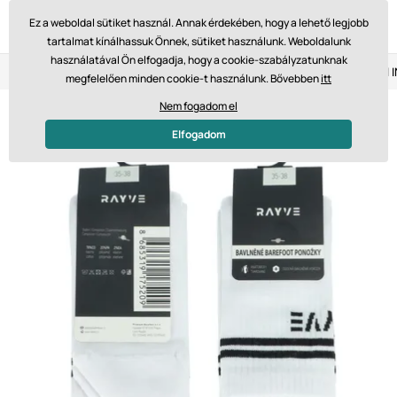
Ez a weboldal sütiket használ. Annak érdekében, hogy a lehető legjobb
tartalmat kínálhassuk Önnek, sütiket használunk. Weboldalunk
használatával Ön elfogadja, hogy a cookie-szabályzatunknak
Visszaküldés 14 napon belül
Gyors szállítás 61 475 Ft-tól
megfelelően minden cookie-t használunk. Bővebben
itt
Nem fogadom el
Elfogadom