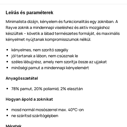
Leírás és paraméterek
Minimalista dizájn, kényelem és funkcionalitás egy zokniban. A
Rayve zoknik a mindennapi viseléshez és aktív mozgáshoz
készültek – követik a lábad természetes formáját, és maximális
kényelmet nyújtanak kompromisszumok nélkül.
kényelmes, nem szorító szegély
jól tartanak a lábon, nem csúsznak le
széles lábujjrész, amely nem szorítja össze az ujjakat
minőségi pamut a mindennapi kényelemért
Anyagösszetétel
78% pamut, 20% poliamid, 2% elasztán
Hogyan ápold a zoknikat
mosd normál mosószerrel max. 40°C-on
ne szárítsd szárítógépben
Méretek