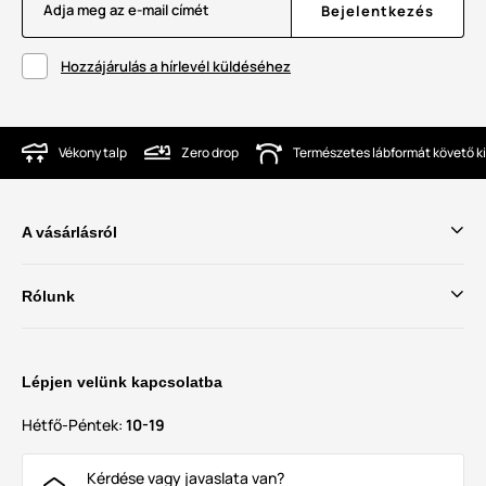
Adja meg az e-mail címét
Bejelentkezés
Hozzájárulás a hírlevél küldéséhez
Vékony talp
Zero drop
Természetes lábformát követő ki
A vásárlásról
Rólunk
Lépjen velünk kapcsolatba
Hétfő-Péntek:
10-19
Kérdése vagy javaslata van?