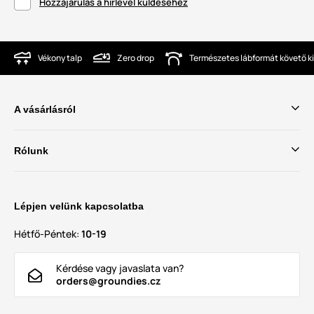
Hozzájárulás a hírlevél küldéséhez
Vékony talp
Zero drop
Természetes lábformát követő ki
A vásárlásról
Rólunk
Lépjen velünk kapcsolatba
Hétfő-Péntek:
10-19
Kérdése vagy javaslata van?
orders@groundies.cz