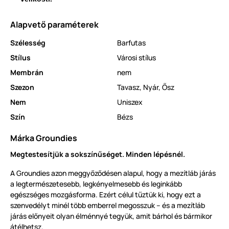
Alapvető paraméterek
Szélesség
Barfutas
Stílus
Városi stílus
Membrán
nem
Szezon
Tavasz
,
Nyár
,
Ősz
Nem
Uniszex
Szín
Bézs
Márka Groundies
Megtestesítjük a sokszínűséget. Minden lépésnél.
A Groundies azon meggyőződésen alapul, hogy a mezítláb járás
a legtermészetesebb, legkényelmesebb és leginkább
egészséges mozgásforma. Ezért célul tűztük ki, hogy ezt a
szenvedélyt minél több emberrel megosszuk – és a mezítláb
járás előnyeit olyan élménnyé tegyük, amit bárhol és bármikor
átélhetsz.