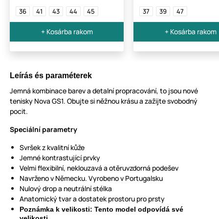
36
41
43
44
45
37
39
47
+ Kosárba rakom
+ Kosárba rakom
Leírás és paraméterek
Jemná kombinace barev a detalní propracování, to jsou nové
tenisky Nova GS1. Obujte si něžnou krásu a zažijte svobodný
pocit.
Speciální parametry
Svršek z kvalitní kůže
Jemné kontrastující prvky
Velmi flexibilní, neklouzavá a otěruvzdorná podešev
Navrženo v Německu. Vyrobeno v Portugalsku
Nulový drop a neutrální stélka
Anatomický tvar a dostatek prostoru pro prsty
Poznámka k velikosti: Tento model odpovídá své
velikosti.