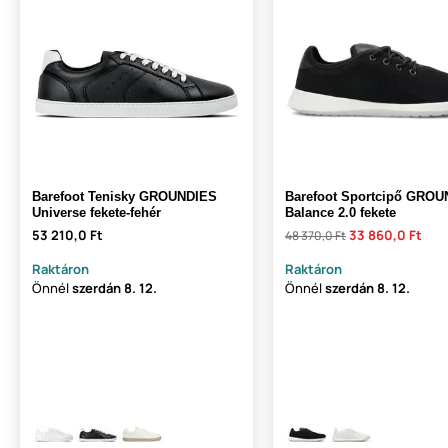
Barefoot Tenisky GROUNDIES
Barefoot Sportcipő GRO
Universe fekete-fehér
Balance 2.0 fekete
53 210,0 Ft
33 860,0 Ft
48 370,0 Ft
Raktáron
Raktáron
Önnél
szerdán
8. 12.
Önnél
szerdán
8. 12.