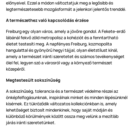
előnyeivel. Ezzel a módon változtatjuk meg a legősibb és
legtermészetesebb mozgásformát a jelenkori jelentős trenddé.
A természethez való kapcsolódás érzése
Freiburg egy olyan város, amely a jövőre gondol. A Fekete-erdő
lábánál fekvő zöld metropolisz a kohéziót és a fenntartható
életet testesíti meg. A napfényes Freiburg, kozmopolita
hangulattal és gyönyörű hegyi tájjal, olyan életstílust kínál,
amely a természet iránti szeretetet és számos tevékenységet
ölel fel, legyen szó a városról vagy a környező természet
közepéről.
Megtestesült sokszínűség
A sokszínűség, tolerancia és a természet védelme részei az
önképfelfogásunknak, inspirálnak minket és minden lépésünknél
kísérnek. Ez tükröződik változatos kollekciónkban is, amely
lehetőséget biztosít mindenkinek, hogy saját módján és
különböző körülmények között ossza meg velünk a mezítláb
járás iránti szeretetünket.