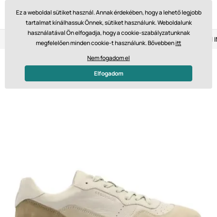
Ez a weboldal sütiket használ. Annak érdekében, hogy a lehető legjobb
tartalmat kínálhassuk Önnek, sütiket használunk. Weboldalunk
használatával Ön elfogadja, hogy a cookie-szabályzatunknak
Visszaküldés 14 napon belül
Gyors szállítás 61 475 Ft-tól
megfelelően minden cookie-t használunk. Bővebben
itt
Nem fogadom el
Elfogadom