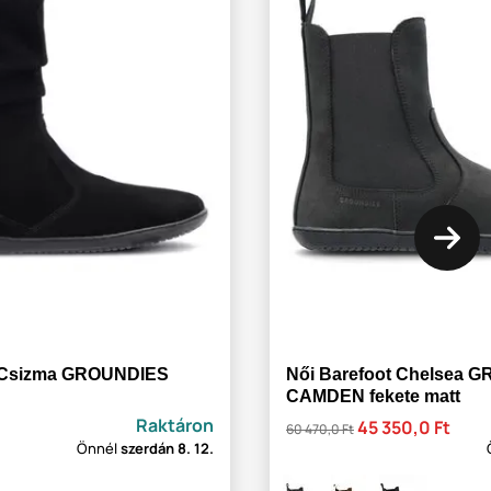
+ Csizma GROUNDIES
Női Barefoot Chelsea 
CAMDEN fekete matt
Raktáron
45 350,0 Ft
60 470,0 Ft
Önnél
szerdán
8. 12.