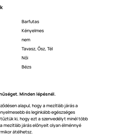
ek
Barfutas
Kényelmes
nem
Tavasz
,
Ősz
,
Tél
Női
Bézs
nűséget. Minden lépésnél.
ődésen alapul, hogy a mezítláb járás a
ényelmesebb és leginkább egészséges
tűztük ki, hogy ezt a szenvedélyt minél több
a mezítláb járás előnyeit olyan élménnyé
rmikor átélhetsz.