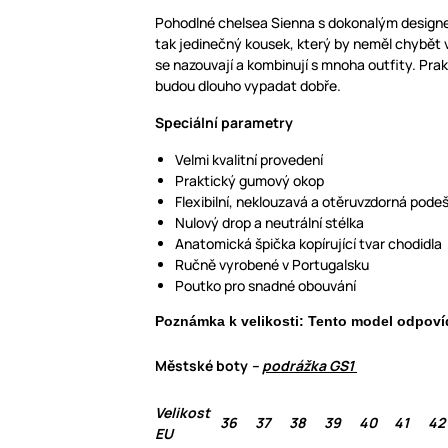
Pohodlné chelsea Sienna s dokonalým designe
tak jedinečný kousek, který by neměl chybět 
se nazouvají a kombinují s mnoha outfity. Prak
budou dlouho vypadat dobře.
Speciální parametry
Velmi kvalitní provedení
Praktický gumový okop
Flexibilní, neklouzavá a otěruvzdorná pode
Nulový drop a neutrální stélka
Anatomická špička kopírující tvar chodidla
Ručně vyrobené v Portugalsku
Poutko pro snadné obouvání
Poznámka k velikosti: Tento model odpovíd
Městské boty
–
podrážka GS1
Velikost
36
37
38
39
40
41
42
EU