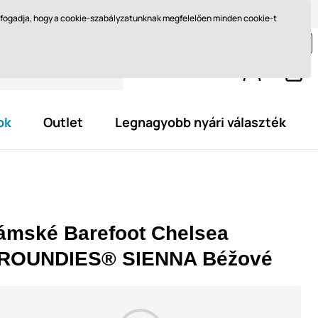
Méret kiválasztása
Miért barefoot?
Blog
Ft - HU
elfogadja, hogy a cookie-szabályzatunknak megfelelően minden cookie-t
jon még legalább
29 595,0 Ft
és szerezze meg az
ingyenes kiszállítást.
ok
Outlet
Legnagyobb nyári választék
ámské Barefoot Chelsea
ROUNDIES® SIENNA Béžové