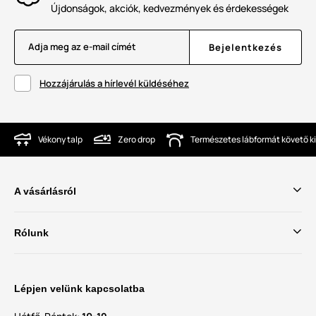
Újdonságok, akciók, kedvezmények és érdekességek
Adja meg az e-mail címét
Bejelentkezés
Hozzájárulás a hírlevél küldéséhez
Vékony talp
Zero drop
Természetes lábformát követő ki
A vásárlásról
Rólunk
Lépjen velünk kapcsolatba