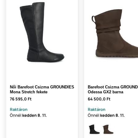
Női Barefoot Csizma GROUNDIES
Barefoot Csizma GROUND
Mona Stretch fekete
Odessa GX2 barna
76 595,0 Ft
64 500,0 Ft
Raktáron
Raktáron
Önnél
kedden
8. 11.
Önnél
kedden
8. 11.