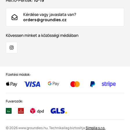
Hétfő-Péntek:
10-19
Kérdése vagy javaslata van?
orders@groundies.cz
Kövessen minket a közösségi médiában
Fizetési módok:
Fuvarozók:
© 2026 www.groundies.hu. Technikailag biztosítja
Simplia s.r.o.