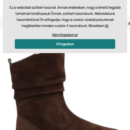
Ez a weboldal sütiket használ. Annak érdekében, hogy a lehető legjobb
tartalmat kínálhassuk Önnek, sütiket használunk. Weboldalunk
használatával Ön elfogadja, hogy a cookie-szabályzatunknak
Visszaküldés 14 napon belül
Gyors szállítás 61 475 Ft-tól
megfelelően minden cookie-t használunk. Bővebben
itt
Nem fogadom el
Elfogadom