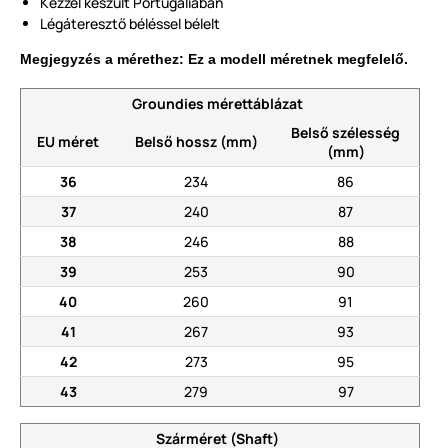
Kézzel készült Portugáliában
Légáteresztő béléssel bélelt
Megjegyzés a mérethez: Ez a modell méretnek megfelelő.
Groundies mérettáblázat
Belső szélesség
EU méret
Belső hossz (mm)
(mm)
36
234
86
37
240
87
38
246
88
39
253
90
40
260
91
41
267
93
42
273
95
43
279
97
Szárméret (Shaft)