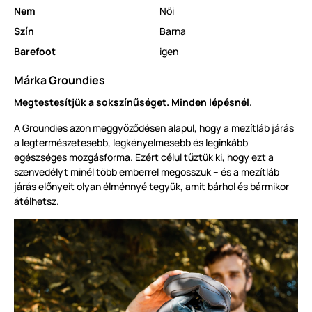
Nem
Női
Szín
Barna
Barefoot
igen
Márka Groundies
Megtestesítjük a sokszínűséget. Minden lépésnél.
A Groundies azon meggyőződésen alapul, hogy a mezítláb járás
a legtermészetesebb, legkényelmesebb és leginkább
egészséges mozgásforma. Ezért célul tűztük ki, hogy ezt a
szenvedélyt minél több emberrel megosszuk – és a mezítláb
járás előnyeit olyan élménnyé tegyük, amit bárhol és bármikor
átélhetsz.