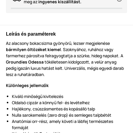
meg az
ingyenes kiszállítást.
Leírás és paraméterek
Az alacsony bokacsizma gyönyörű, lezser megjelenése
bármilyen öltözéket kiemel
. Szoknyához, ruhához vagy
farmerhez párosítva felragyogtatja a szürke, hideg napokat. A
Groundies Odessa
tökéletesen kidolgozott, a velúr anyag
pedig igazán luxus hatást kelt. Univerzális, mégis egyedi darab
lesz a ruhatáradban.
Különleges jellemzők
Kiváló minőségű kivitelezés
Oldalsó cipzár a könnyű fel- és levételhez
Hajlékony, csúszásmentes és kopásálló talp
Nulla sarokemelés (zero drop) és semleges talpbétét
Anatómiai orr-rész, amely követi a lábfej természetes
formáját