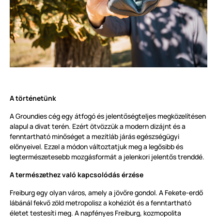
A történetünk
A Groundies cég egy átfogó és jelentőségteljes megközelítésen
alapul a divat terén. Ezért ötvözzük a modern dizájnt és a
fenntartható minőséget a mezítláb járás egészségügyi
előnyeivel. Ezzel a módon változtatjuk meg a legősibb és
legtermészetesebb mozgásformát a jelenkori jelentős trenddé.
A természethez való kapcsolódás érzése
Freiburg egy olyan város, amely a jövőre gondol. A Fekete-erdő
lábánál fekvő zöld metropolisz a kohéziót és a fenntartható
életet testesíti meg. A napfényes Freiburg, kozmopolita