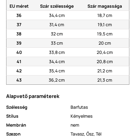
EU méret
Szár szélessége
Szár magassága
36
34,4 cm
18,7 cm
37
31,4 cm
19,1 cm
38
32 cm
19,5 cm
39
33 cm
20 cm
40
33,8 cm
20,4 cm
41
34,4 cm
20,8 cm
42
35,4 cm
21,2 cm
43
36,2 cm
21,3 cm
Alapvető paraméterek
Szélesség
Barfutas
Stílus
Kényelmes
Membrán
nem
Szezon
Tavasz
,
Ősz
,
Tél