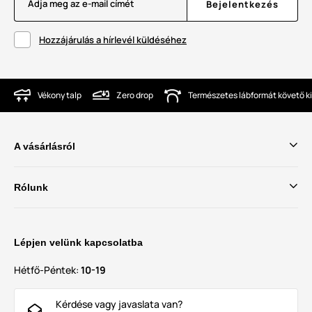
Adja meg az e-mail címét
Bejelentkezés
Hozzájárulás a hírlevél küldéséhez
Vékony talp
Zero drop
Természetes lábformát követő ki
A vásárlásról
Rólunk
Lépjen velünk kapcsolatba
Hétfő-Péntek:
10-19
Kérdése vagy javaslata van?