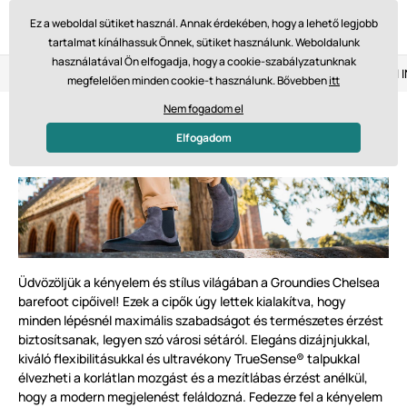
Ez a weboldal sütiket használ. Annak érdekében, hogy a lehető legjobb
tartalmat kínálhassuk Önnek, sütiket használunk. Weboldalunk
használatával Ön elfogadja, hogy a cookie-szabályzatunknak
Visszaküldés 14 napon belül
Gyors szállítás 61 475 Ft-tól
megfelelően minden cookie-t használunk. Bővebben
itt
Nem fogadom el
GROUNDIES Chelsea barefoot
Elfogadom
cipők
Üdvözöljük a kényelem és stílus világában a Groundies Chelsea
barefoot cipőivel! Ezek a cipők úgy lettek kialakítva, hogy
minden lépésnél maximális szabadságot és természetes érzést
biztosítsanak, legyen szó városi sétáról. Elegáns dizájnjukkal,
kiváló flexibilitásukkal és ultravékony TrueSense® talpukkal
élvezheti a korlátlan mozgást és a mezítlábas érzést anélkül,
hogy a modern megjelenést feláldozná. Fedezze fel a kényelem