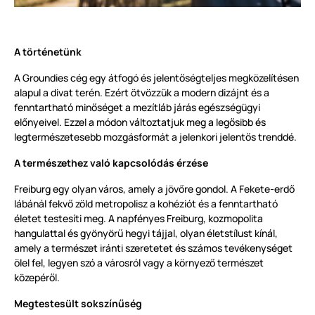
A történetünk
A Groundies cég egy átfogó és jelentőségteljes megközelítésen
alapul a divat terén. Ezért ötvözzük a modern dizájnt és a
fenntartható minőséget a mezítláb járás egészségügyi
előnyeivel. Ezzel a módon változtatjuk meg a legősibb és
legtermészetesebb mozgásformát a jelenkori jelentős trenddé.
A természethez való kapcsolódás érzése
Freiburg egy olyan város, amely a jövőre gondol. A Fekete-erdő
lábánál fekvő zöld metropolisz a kohéziót és a fenntartható
életet testesíti meg. A napfényes Freiburg, kozmopolita
hangulattal és gyönyörű hegyi tájjal, olyan életstílust kínál,
amely a természet iránti szeretetet és számos tevékenységet
ölel fel, legyen szó a városról vagy a környező természet
közepéről.
Megtestesült sokszínűség