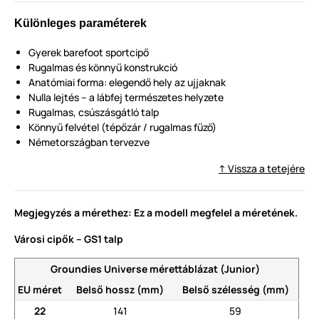
Különleges paraméterek
Gyerek barefoot sportcipő
Rugalmas és könnyű konstrukció
Anatómiai forma: elegendő hely az ujjaknak
Nulla lejtés – a lábfej természetes helyzete
Rugalmas, csúszásgátló talp
Könnyű felvétel (tépőzár / rugalmas fűző)
Németországban tervezve
↑ Vissza a tetejére
Megjegyzés a mérethez: Ez a modell megfelel a méretének.
Városi cipők – GS1 talp
Groundies Universe mérettáblázat (Junior)
EU méret
Belső hossz (mm)
Belső szélesség (mm)
22
141
59