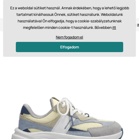
Ez a weboldal sütiket használ. Annak érdekében, hogy a lehető legjobb
tartalmat kínálhassuk Önnek, sütiket használunk. Weboldalunk
használatával Ön elfogadja, hogy a cookie-szabályzatunknak
Visszaküldés 14 napon belül
Gyors szállítás 61 475 Ft-tól
megfelelően minden cookie-t használunk. Bővebben
itt
Nem fogadom el
Elfogadom