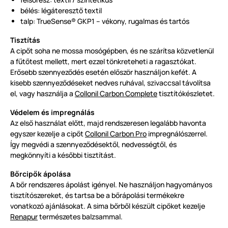
bélés: légáteresztő textil
talp: TrueSense® GKP1 – vékony, rugalmas és tartós
Tisztítás
A cipőt soha ne mossa mosógépben, és ne szárítsa közvetlenül
a fűtőtest mellett, mert ezzel tönkreteheti a ragasztókat.
Erősebb szennyeződés esetén először használjon kefét. A
kisebb szennyeződéseket nedves ruhával, szivaccsal távolítsa
el, vagy használja a
Collonil Carbon Complete
tisztítókészletet.
Védelem és impregnálás
Az első használat előtt, majd rendszeresen legalább havonta
egyszer kezelje a cipőt
Collonil Carbon Pro
impregnálószerrel.
Így megvédi a szennyeződésektől, nedvességtől, és
megkönnyíti a későbbi tisztítást.
Bőrcipők ápolása
A bőr rendszeres ápolást igényel. Ne használjon hagyományos
tisztítószereket, és tartsa be a bőrápolási termékekre
vonatkozó ajánlásokat. A sima bőrből készült cipőket kezelje
Renapur
természetes balzsammal.