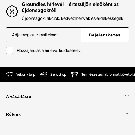
Groundies hírlevél – értesüljön elsőként az
újdonságokról!
Újdonságok, akciók, kedvezmények és érdekességek
Adja meg az e-mail címét
Bejelentkezés
Hozzájárulás a hírlevél küldéséhez
Vékony talp
Zero drop
Természetes lábformát követő ki
A vásárlásról
Rólunk