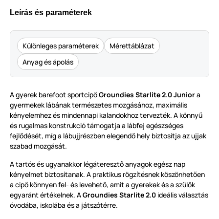
Leírás és paraméterek
Különleges paraméterek
Mérettáblázat
Anyag és ápolás
A gyerek barefoot sportcipő
Groundies Starlite 2.0 Junior
a
gyermekek lábának természetes mozgásához, maximális
kényelemhez és mindennapi kalandokhoz tervezték. A könnyű
és rugalmas konstrukció támogatja a lábfej egészséges
fejlődését, míg a lábujjrészben elegendő hely biztosítja az ujjak
szabad mozgását.
A tartós és ugyanakkor légáteresztő anyagok egész nap
kényelmet biztosítanak. A praktikus rögzítésnek köszönhetően
a cipő könnyen fel- és levehető, amit a gyerekek és a szülők
egyaránt értékelnek. A
Groundies Starlite 2.0
ideális választás
óvodába, iskolába és a játszótérre.