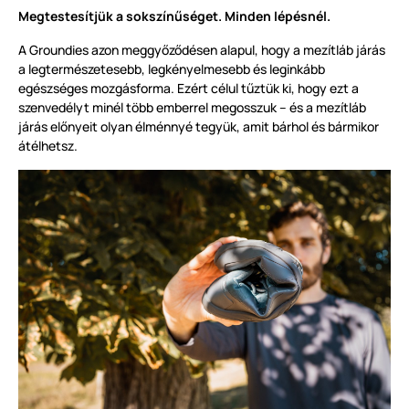
Megtestesítjük a sokszínűséget. Minden lépésnél.
A Groundies azon meggyőződésen alapul, hogy a mezítláb járás
a legtermészetesebb, legkényelmesebb és leginkább
egészséges mozgásforma. Ezért célul tűztük ki, hogy ezt a
szenvedélyt minél több emberrel megosszuk – és a mezítláb
járás előnyeit olyan élménnyé tegyük, amit bárhol és bármikor
átélhetsz.