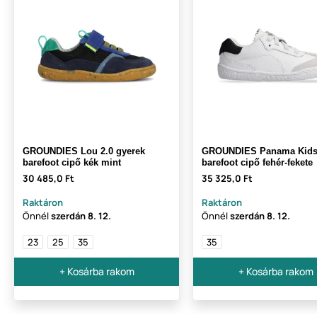
GROUNDIES Lou 2.0 gyerek
GROUNDIES Panama Kids
barefoot cipő kék mint
barefoot cipő fehér-fekete
30 485,0 Ft
35 325,0 Ft
Raktáron
Raktáron
Önnél
szerdán
8. 12.
Önnél
szerdán
8. 12.
23
25
35
35
+ Kosárba rakom
+ Kosárba rakom