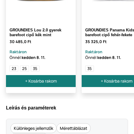
GROUNDIES Lou 2.0 gyerek
GROUNDIES Panama Kids
barefoot cipő kék mint
barefoot cipő fehér-fekete
30 485,0 Ft
35 325,0 Ft
Raktáron
Raktáron
Önnél
kedden
8. 11.
Önnél
kedden
8. 11.
23
25
35
35
+ Kosárba rakom
+ Kosárba rakom
Leírás és paraméterek
Különleges jellemzők
Mérettáblázat