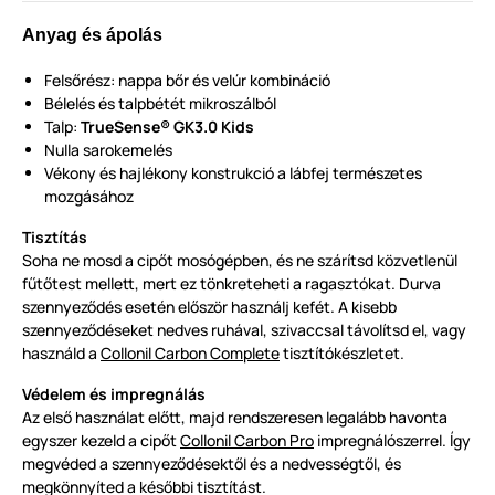
Anyag és ápolás
Felsőrész: nappa bőr és velúr kombináció
Bélelés és talpbétét mikroszálból
Talp:
TrueSense® GK3.0 Kids
Nulla sarokemelés
Vékony és hajlékony konstrukció a lábfej természetes
mozgásához
Tisztítás
Soha ne mosd a cipőt mosógépben, és ne szárítsd közvetlenül
fűtőtest mellett, mert ez tönkreteheti a ragasztókat. Durva
szennyeződés esetén először használj kefét. A kisebb
szennyeződéseket nedves ruhával, szivaccsal távolítsd el, vagy
használd a
Collonil Carbon Complete
tisztítókészletet.
Védelem és impregnálás
Az első használat előtt, majd rendszeresen legalább havonta
egyszer kezeld a cipőt
Collonil Carbon Pro
impregnálószerrel. Így
megvéded a szennyeződésektől és a nedvességtől, és
megkönnyíted a későbbi tisztítást.