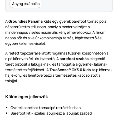
Anyag és ápolás
A
Groundies Panama Kids
egy gyerek barefoot tornacipő a
népszerű retró stílusban, amely a modern dizájnt a
mindennapos viselés maximális kényelmével ötvözi. A finom
nappa bőr és a velúr kombinációja tartós, légáteresztő és
egyben kellemes viselet.
A rejtett tépőzárral ellátott rugalmas fűzőnek köszönhetően a
cipő könnyen fel- és levehető. A
barefoot szabás
elegendő
teret biztosít a lábujjaknak, és támogatja a gyermek lábának
természetes fejlődését. A
TrueSense® GK3.0 Kids
talp könnyű,
hajlékony, és lehetővé teszi a természetes kapcsolatot a
talajjal.
Különleges jellemzők
Gyerek barefoot tornacipő retró stílusban
Barefoot Fit – széles lábujjrész a lábujjak szabad