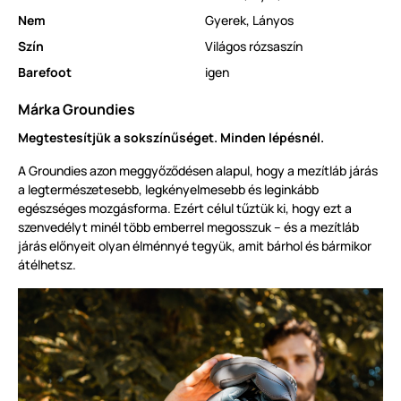
Nem
Gyerek
,
Lányos
Szín
Világos rózsaszín
Barefoot
igen
Márka Groundies
Megtestesítjük a sokszínűséget. Minden lépésnél.
A Groundies azon meggyőződésen alapul, hogy a mezítláb járás
a legtermészetesebb, legkényelmesebb és leginkább
egészséges mozgásforma. Ezért célul tűztük ki, hogy ezt a
szenvedélyt minél több emberrel megosszuk – és a mezítláb
járás előnyeit olyan élménnyé tegyük, amit bárhol és bármikor
átélhetsz.