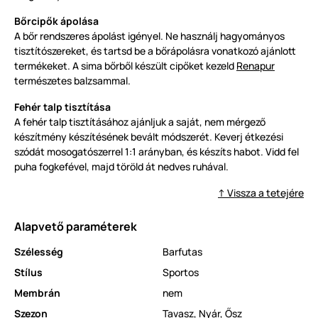
Bőrcipők ápolása
A bőr rendszeres ápolást igényel. Ne használj hagyományos
tisztítószereket, és tartsd be a bőrápolásra vonatkozó ajánlott
termékeket. A sima bőrből készült cipőket kezeld
Renapur
természetes balzsammal.
Fehér talp tisztítása
A fehér talp tisztításához ajánljuk a saját, nem mérgező
készítmény készítésének bevált módszerét. Keverj étkezési
szódát mosogatószerrel 1:1 arányban, és készíts habot. Vidd fel
puha fogkefével, majd töröld át nedves ruhával.
↑ Vissza a tetejére
Alapvető paraméterek
Szélesség
Barfutas
Stílus
Sportos
Membrán
nem
Szezon
Tavasz
,
Nyár
,
Ősz