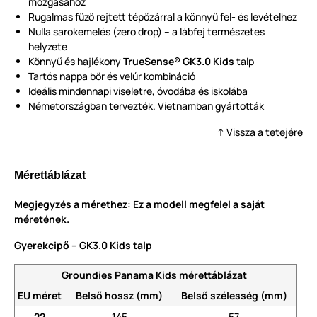
mozgásához
Rugalmas fűző rejtett tépőzárral a könnyű fel- és levételhez
Nulla sarokemelés (zero drop) – a lábfej természetes
helyzete
Könnyű és hajlékony
TrueSense® GK3.0 Kids
talp
Tartós nappa bőr és velúr kombináció
Ideális mindennapi viseletre, óvodába és iskolába
Németországban tervezték. Vietnamban gyártották
↑ Vissza a tetejére
Mérettáblázat
Megjegyzés a mérethez: Ez a modell megfelel a saját
méretének.
Gyerekcipő – GK3.0 Kids talp
Groundies Panama Kids mérettáblázat
EU méret
Belső hossz (mm)
Belső szélesség (mm)
22
145
57