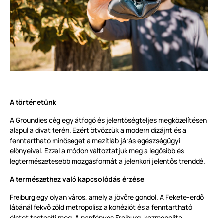
A történetünk
A Groundies cég egy átfogó és jelentőségteljes megközelítésen
alapul a divat terén. Ezért ötvözzük a modern dizájnt és a
fenntartható minőséget a mezítláb járás egészségügyi
előnyeivel. Ezzel a módon változtatjuk meg a legősibb és
legtermészetesebb mozgásformát a jelenkori jelentős trenddé.
A természethez való kapcsolódás érzése
Freiburg egy olyan város, amely a jövőre gondol. A Fekete-erdő
lábánál fekvő zöld metropolisz a kohéziót és a fenntartható
életet testesíti meg. A napfényes Freiburg, kozmopolita