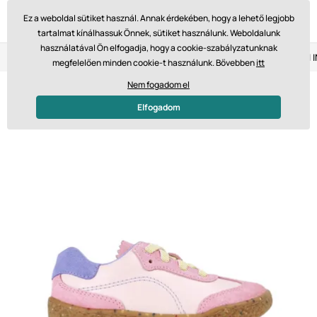
Ez a weboldal sütiket használ. Annak érdekében, hogy a lehető legjobb
tartalmat kínálhassuk Önnek, sütiket használunk. Weboldalunk
használatával Ön elfogadja, hogy a cookie-szabályzatunknak
Visszaküldés 14 napon belül
Gyors szállítás 61 475 Ft-tól
megfelelően minden cookie-t használunk. Bővebben
itt
Nem fogadom el
Elfogadom