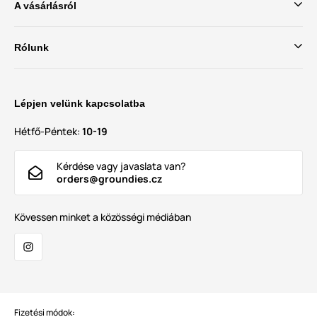
A vásárlásról
Rólunk
Lépjen velünk kapcsolatba
Hétfő-Péntek:
10-19
Kérdése vagy javaslata van?
orders@groundies.cz
Kövessen minket a közösségi médiában
Fizetési módok: