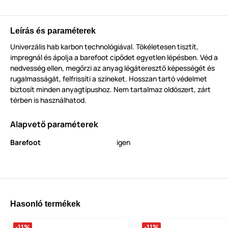
Leírás és paraméterek
Univerzális hab karbon technológiával. Tökéletesen tisztít,
impregnál és ápolja a barefoot cipődet egyetlen lépésben. Véd a
nedvesség ellen, megőrzi az anyag légáteresztő képességét és
rugalmasságát, felfrissíti a színeket. Hosszan tartó védelmet
biztosít minden anyagtípushoz. Nem tartalmaz oldószert, zárt
térben is használhatod.
Alapvető paraméterek
Barefoot
igen
Hasonló termékek
-11%
-11%