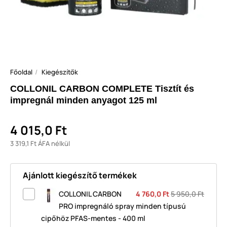
Főoldal
Kiegészítők
COLLONIL CARBON COMPLETE Tisztít és
impregnál minden anyagot 125 ml
4 015,0 Ft
3 319,1 Ft ÁFA nélkül
Ajánlott kiegészítő termékek
COLLONIL CARBON
4 760,0 Ft
5 950,0 Ft
PRO impregnáló spray minden típusú
cipőhöz PFAS-mentes - 400 ml