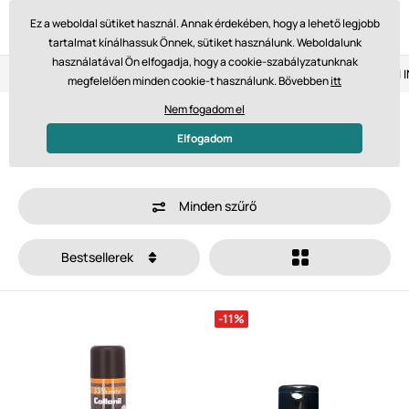
Ez a weboldal sütiket használ. Annak érdekében, hogy a lehető legjobb
tartalmat kínálhassuk Önnek, sütiket használunk. Weboldalunk
használatával Ön elfogadja, hogy a cookie-szabályzatunknak
Visszaküldés 14 napon belül
Gyors szállítás 61 475 Ft-tól
megfelelően minden cookie-t használunk. Bővebben
itt
Nem fogadom el
Cipőápolás
Elfogadom
Minden szűrő
Bestsellerek
-11%