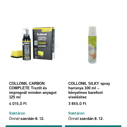
COLLONIL CARBON
COLLONIL SILKY spray
COMPLETE Tisztít és
harisnya 100 ml –
impregnál minden anyagot
kényelmes barefoot
125 ml
viseléshez
4 015,0 Ft
3 855,0 Ft
Raktáron
Raktáron
Önnél
szerdán
8. 12.
Önnél
szerdán
8. 12.