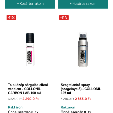
+ Kosárba rakom
+ Kosárba rakom
-11%
-11%
Talpközép sárgulás elleni
Szagtalanító spray
védelem - COLLONIL
(szagelnyelő) - COLLONIL
CARBON LAB 100 ml
125 ml
4 290,0 Ft
2 855,0 Ft
4 825,0 Ft
3 210,0 Ft
Raktáron
Raktáron
Önnél
szerdán
8. 12.
Önnél
szerdán
8. 12.