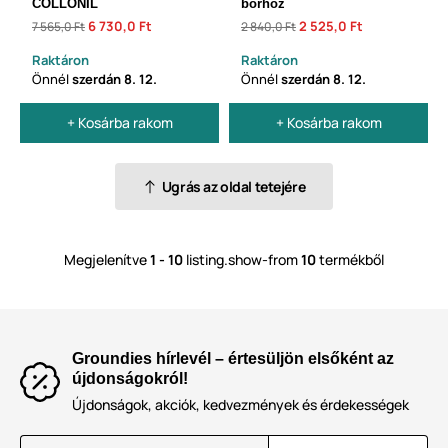
COLLONIL
bőrhöz
6 730,0 Ft
2 525,0 Ft
7 565,0 Ft
2 840,0 Ft
Raktáron
Raktáron
Önnél
szerdán
8. 12.
Önnél
szerdán
8. 12.
+ Kosárba rakom
+ Kosárba rakom
Ugrás az oldal tetejére
Megjelenítve
1 - 10
listing.show-from
10
termékből
Groundies hírlevél – értesüljön elsőként az
újdonságokról!
Újdonságok, akciók, kedvezmények és érdekességek