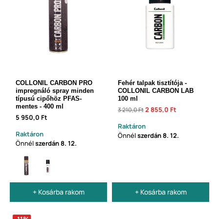
COLLONIL CARBON PRO
Fehér talpak tisztítója -
impregnáló spray minden
COLLONIL CARBON LAB
típusú cipőhöz PFAS-
100 ml
mentes - 400 ml
2 855,0 Ft
3 210,0 Ft
5 950,0 Ft
Raktáron
Raktáron
Önnél
szerdán
8. 12.
Önnél
szerdán
8. 12.
+ Kosárba rakom
+ Kosárba rakom
-11%