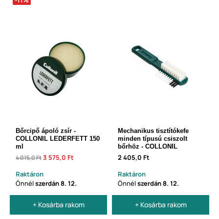
Bőrcipő ápoló zsír -
Mechanikus tisztítókefe
COLLONIL LEDERFETT 150
minden típusú csiszolt
ml
bőrhöz - COLLONIL
3 575,0 Ft
2 405,0 Ft
4 015,0 Ft
Raktáron
Raktáron
Önnél
szerdán
8. 12.
Önnél
szerdán
8. 12.
+ Kosárba rakom
+ Kosárba rakom