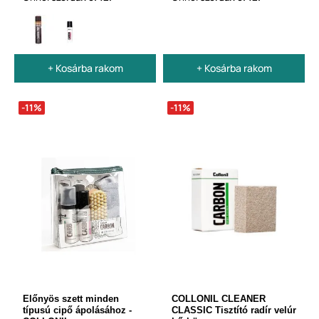
+ Kosárba rakom
+ Kosárba rakom
-11%
-11%
Előnyös szett minden
COLLONIL CLEANER
típusú cipő ápolásához -
CLASSIC Tisztító radír velúr