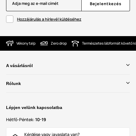
Adja meg az e-mail címét
Bejelentkezés
Hozzájárulás a hírlevél küldéséhez
Vékony talp
Zero drop
Természetes lábformát követő ki
A vásárlásról
Rólunk
Lépjen velünk kapcsolatba
Hétfő-Péntek:
10-19
Kérdése vagy javaslata van?