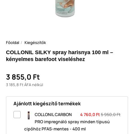
Főoldal
Kiegészítők
COLLONIL SILKY spray harisnya 100 ml –
kényelmes barefoot viseléshez
3 855,0 Ft
3 185,8 Ft ÁFA nélkül
Ajánlott kiegészítő termékek
COLLONIL CARBON
4 760,0 Ft
5 950,0 Ft
PRO impregnáló spray minden típusú
cipőhöz PFAS-mentes - 400 ml