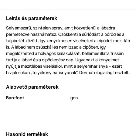
Leírás és paraméterek
Selyemszerű, színtelen spray, amit közvetlenül a lábadra
permetezve használhatsz. Csökkenti a súrlódást a bőröd és a
talpbetét között, így kényelmesen viselheted a cipődet mezítláb
is. A lábad nem csúszkál és nem izzad a cipőben, így
megelőzheted a hólyagok kialakulását. Kellemes illata frissen
tartja a lábad és a cipőd egész nap. Ugyanazt a kényelmet
nyújtja mezítlábas viseléskor, mint a selyemharisnya – ezért
hívják sokan „folyékony harisnyának". Dermatológiailag tesztelt.
Alapvető paraméterek
Barefoot
igen
Hasonló termékek