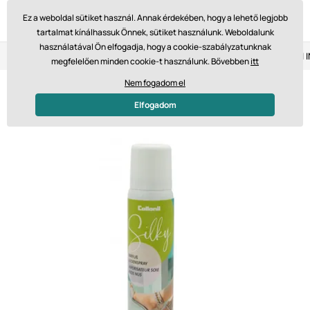
Ez a weboldal sütiket használ. Annak érdekében, hogy a lehető legjobb
tartalmat kínálhassuk Önnek, sütiket használunk. Weboldalunk
használatával Ön elfogadja, hogy a cookie-szabályzatunknak
Visszaküldés 14 napon belül
Gyors szállítás 61 475 Ft-tól
megfelelően minden cookie-t használunk. Bővebben
itt
Nem fogadom el
Elfogadom