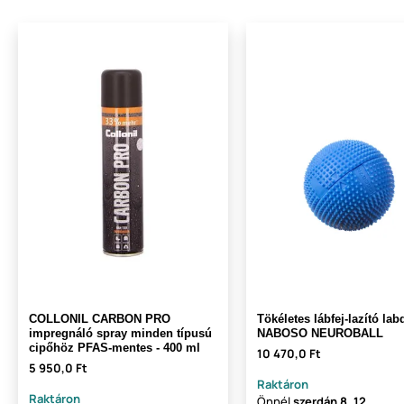
COLLONIL CARBON PRO
Tökéletes lábfej-lazító lab
impregnáló spray minden típusú
NABOSO NEUROBALL
cipőhöz PFAS-mentes - 400 ml
10 470,0 Ft
5 950,0 Ft
Raktáron
Raktáron
Önnél
szerdán
8. 12.