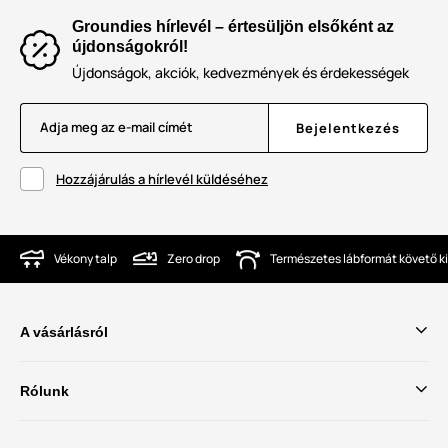
Groundies hírlevél – értesüljön elsőként az
újdonságokról!
Újdonságok, akciók, kedvezmények és érdekességek
Adja meg az e-mail címét
Bejelentkezés
Hozzájárulás a hírlevél küldéséhez
Vékony talp
Zero drop
Természetes lábformát követő ki
A vásárlásról
Rólunk