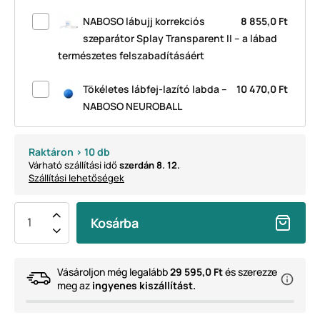
NABOSO lábujj korrekciós
8 855,0 Ft
szeparátor Splay Transparent II – a lábad
természetes felszabadításáért
Tökéletes lábfej-lazító labda –
10 470,0 Ft
NABOSO NEUROBALL
Raktáron > 10 db
Várható szállítási idő
szerdán 8. 12.
Szállítási lehetőségek
Kosárba
Vásároljon még legalább
29 595,0 Ft
és szerezze
meg az
ingyenes kiszállítást.