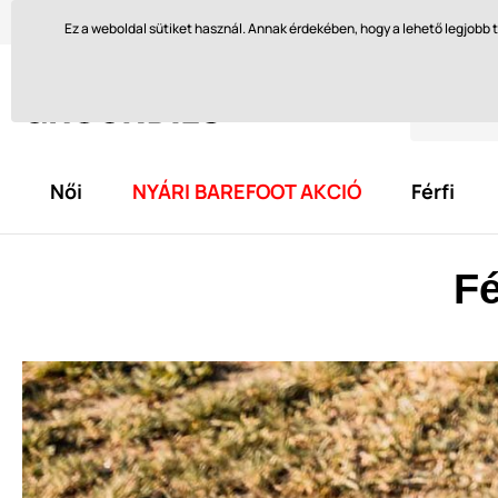
Szívesen segítünk itt
orders@groundies.cz
Visszakül
Ez a weboldal sütiket használ. Annak érdekében, hogy a lehető legjob
Női
NYÁRI BAREFOOT AKCIÓ
Férfi
F