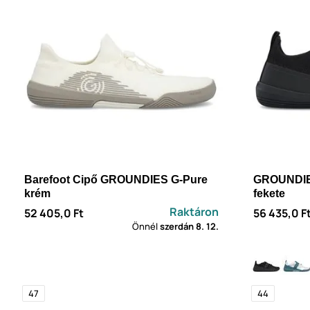
Barefoot Cipő GROUNDIES G-Pure
GROUNDIES
krém
fekete
Raktáron
52 405,0 Ft
56 435,0 F
Önnél
szerdán
8. 12.
47
44