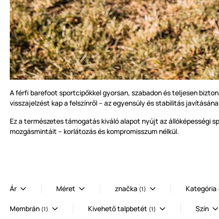
A férfi barefoot sportcipőkkel gyorsan, szabadon és teljesen biz
visszajelzést kap a felszínről – az egyensúly és stabilitás javításán
Ez a természetes támogatás kiváló alapot nyújt az állóképességi sp
mozgásmintáit – korlátozás és kompromisszum nélkül.
Ár
Méret
značka
Kategória
(1)
Membrán
Kivehető talpbetét
Szín
(1)
(1)