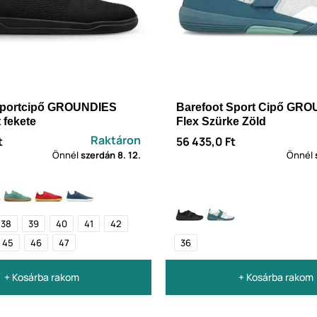
Sportcipő GROUNDIES
Barefoot Sport Cipő GRO
 fekete
Flex Szürke Zöld
Raktáron
t
56 435,0 Ft
Önnél
szerdán
8. 12.
Önnél
38
39
40
41
42
45
46
47
36
+ Kosárba rakom
+ Kosárba rakom