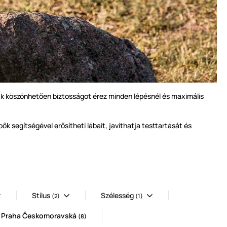
ak köszönhetően biztosságot érez minden lépésnél és maximális
 segítségével erősítheti lábait, javíthatja testtartását és
Stílus
Szélesség
(2)
(1)
- Praha Českomoravská
(8)