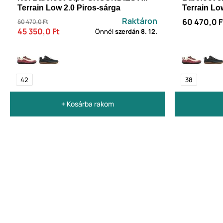
Terrain Low 2.0 Piros-sárga
Terrain Lo
Raktáron
60 470,0 F
60 470,0 Ft
45 350,0 Ft
Önnél
szerdán
8. 12.
42
38
+ Kosárba rakom