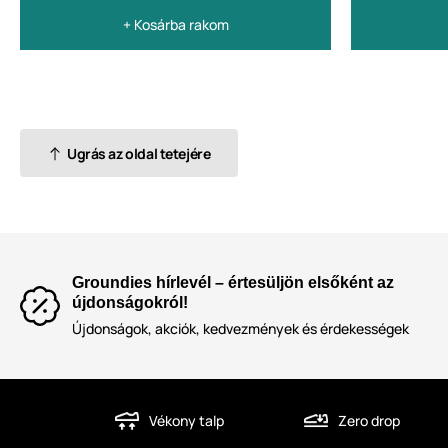
+ Kosárba rakom
Ugrás az oldal tetejére
Groundies hírlevél – értesüljön elsőként az
újdonságokról!
Újdonságok, akciók, kedvezmények és érdekességek
Vékony talp
Zero drop