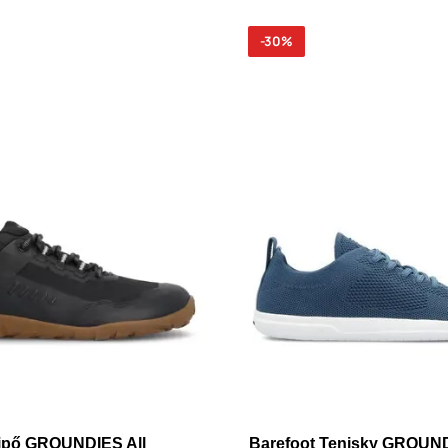
-30%
cipő GROUNDIES All
Barefoot Tenisky GROUN