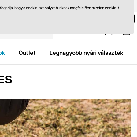
Méret kiválasztása
Miért barefoot?
Blog
Ft - HU
elfogadja, hogy a cookie-szabályzatunknak megfelelően minden cookie-t
jon még legalább
29 595,0 Ft
és szerezze meg az
ingyenes kiszállítást.
ok
Outlet
Legnagyobb nyári választék
ES