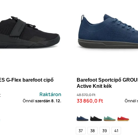
 G-Flex barefoot cipő
Barefoot Sportcipő GRO
Active Knit kék
Raktáron
t
48 370,0 Ft
33 860,0 Ft
Önnél
szerdán
8. 12.
Önnél
37
38
39
41