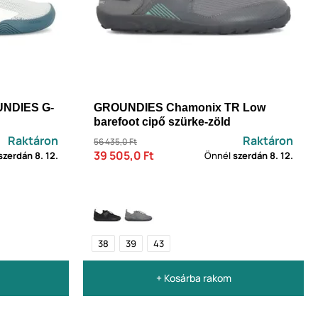
UNDIES G-
GROUNDIES Chamonix TR Low
barefoot cipő szürke-zöld
Raktáron
Raktáron
56 435,0 Ft
39 505,0 Ft
szerdán
8. 12.
Önnél
szerdán
8. 12.
38
39
43
+ Kosárba rakom