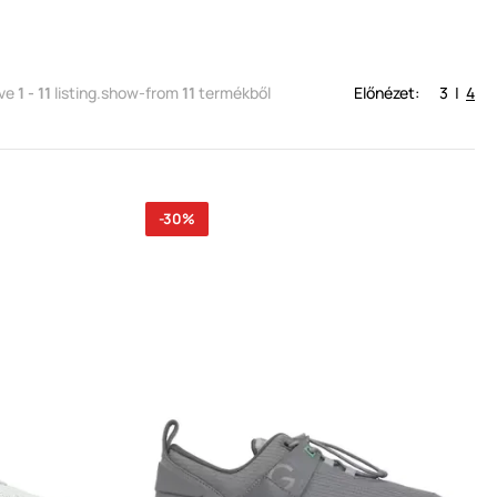
tve
1 - 11
listing.show-from
11
termékből
Előnézet:
3
|
4
-30%