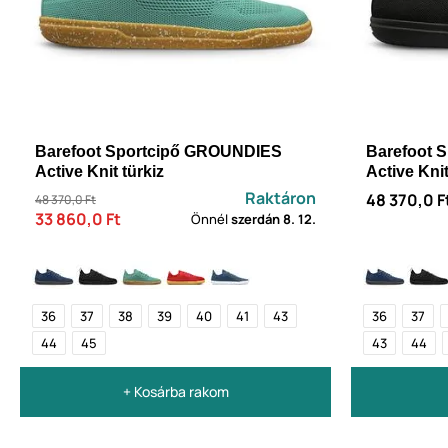
Barefoot Sportcipő GROUNDIES
Barefoot 
Active Knit türkiz
Active Knit
Raktáron
48 370,0 F
48 370,0 Ft
33 860,0 Ft
Önnél
szerdán
8. 12.
36
37
38
39
40
41
43
36
37
44
45
43
44
+ Kosárba rakom