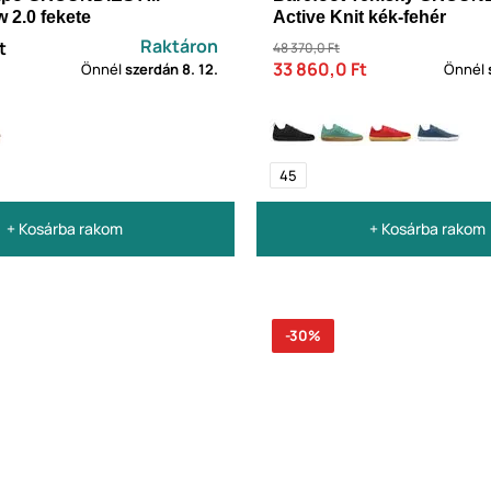
w 2.0 fekete
Active Knit kék-fehér
Raktáron
t
48 370,0 Ft
33 860,0 Ft
Önnél
szerdán
8. 12.
Önnél
45
+ Kosárba rakom
+ Kosárba rakom
-30%