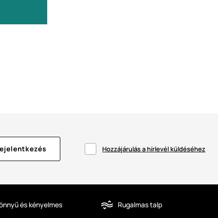
ejelentkezés
Hozzájárulás a hírlevél küldéséhez
önnyű és kényelmes
Rugalmas talp