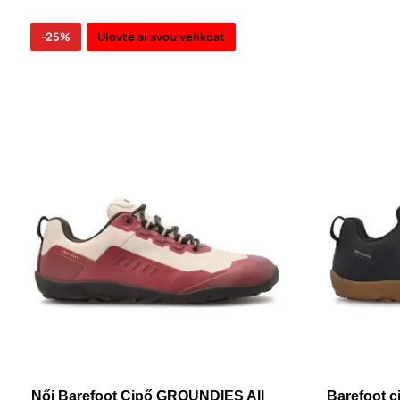
-25%
Ulovte si svou velikost
Női Barefoot Cipő GROUNDIES All
Barefoot 