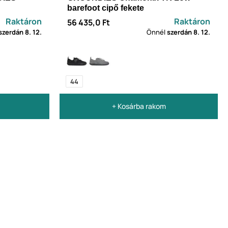
barefoot cipő fekete
Raktáron
Raktáron
56 435,0 Ft
szerdán
8. 12.
Önnél
szerdán
8. 12.
44
+ Kosárba rakom