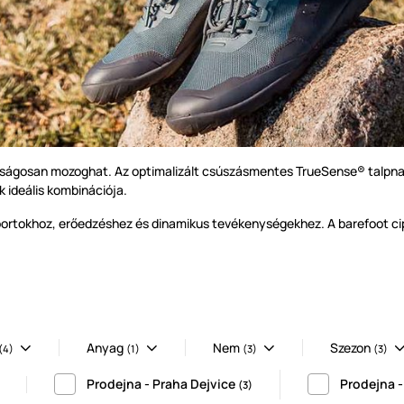
tonságosan mozoghat. Az optimalizált csúszásmentes TrueSense® talpn
ak ideális kombinációja.
ortokhoz, erőedzéshez és dinamikus tevékenységekhez. A barefoot cipők
Anyag
Nem
Szezon
(4)
(1)
(3)
(3)
Prodejna - Praha Dejvice
Prodejna 
(3)