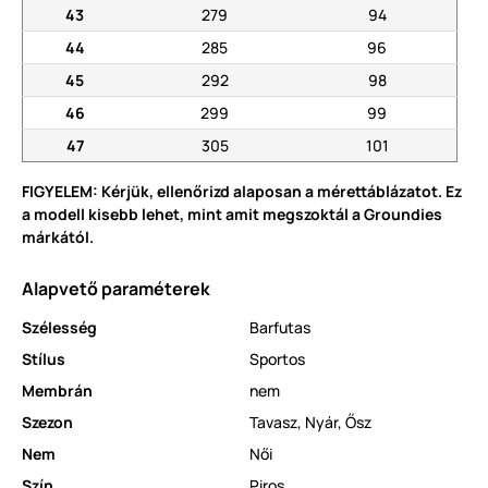
43
279
94
44
285
96
45
292
98
46
299
99
47
305
101
FIGYELEM: Kérjük, ellenőrizd alaposan a mérettáblázatot. Ez
a modell kisebb lehet, mint amit megszoktál a Groundies
márkától.
Alapvető paraméterek
Szélesség
Barfutas
Stílus
Sportos
Membrán
nem
Szezon
Tavasz
,
Nyár
,
Ősz
Nem
Női
Szín
Piros