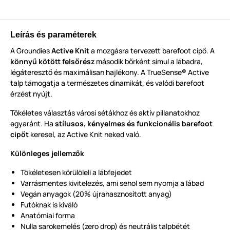
Leírás és paraméterek
A Groundies
Active Knit
a mozgásra tervezett barefoot cipő. A
könnyű kötött felsőrész
második bőrként simul a lábadra,
légáteresztő és maximálisan hajlékony. A TrueSense® Active
talp támogatja a természetes dinamikát, és valódi barefoot
érzést nyújt.
Tökéletes választás városi sétákhoz és aktív pillanatokhoz
egyaránt. Ha
stílusos, kényelmes és funkcionális barefoot
cipőt
keresel, az Active Knit neked való.
Különleges jellemzők
Tökéletesen körülöleli a lábfejedet
Varrásmentes kivitelezés, ami sehol sem nyomja a lábad
Vegán anyagok (20% újrahasznosított anyag)
Futóknak is kiváló
Anatómiai forma
Nulla sarokemelés (zero drop) és neutrális talpbétét