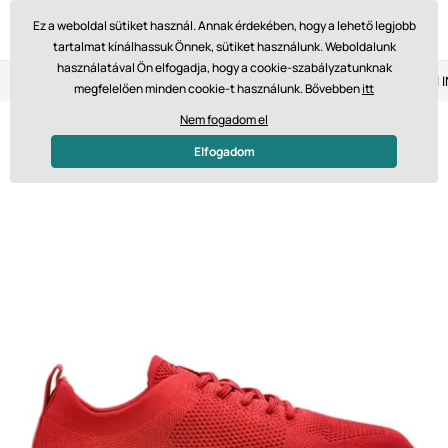
Ez a weboldal sütiket használ. Annak érdekében, hogy a lehető legjobb
tartalmat kínálhassuk Önnek, sütiket használunk. Weboldalunk
használatával Ön elfogadja, hogy a cookie-szabályzatunknak
Visszaküldés 14 napon belül
Gyors szállítás 61 475 Ft-tól
megfelelően minden cookie-t használunk. Bővebben
itt
Nem fogadom el
Elfogadom