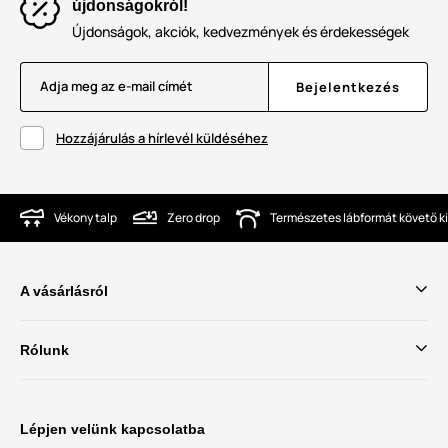
újdonságokról!
Újdonságok, akciók, kedvezmények és érdekességek
Adja meg az e-mail címét
Bejelentkezés
Hozzájárulás a hírlevél küldéséhez
Vékony talp
Zero drop
Természetes lábformát követő ki
A vásárlásról
Rólunk
Lépjen velünk kapcsolatba