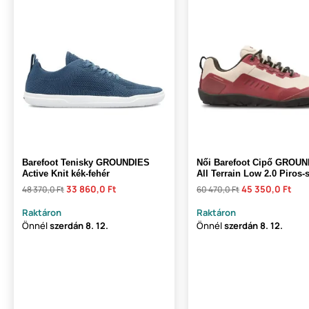
Barefoot Tenisky GROUNDIES
Női Barefoot Cipő GROU
Active Knit kék-fehér
All Terrain Low 2.0 Piros-
33 860,0 Ft
45 350,0 Ft
48 370,0 Ft
60 470,0 Ft
Raktáron
Raktáron
Önnél
szerdán
8. 12.
Önnél
szerdán
8. 12.