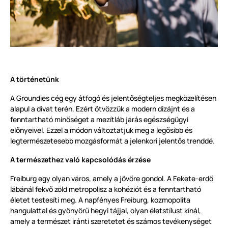
A történetünk
A Groundies cég egy átfogó és jelentőségteljes megközelítésen
alapul a divat terén. Ezért ötvözzük a modern dizájnt és a
fenntartható minőséget a mezítláb járás egészségügyi
előnyeivel. Ezzel a módon változtatjuk meg a legősibb és
legtermészetesebb mozgásformát a jelenkori jelentős trenddé.
A természethez való kapcsolódás érzése
Freiburg egy olyan város, amely a jövőre gondol. A Fekete-erdő
lábánál fekvő zöld metropolisz a kohéziót és a fenntartható
életet testesíti meg. A napfényes Freiburg, kozmopolita
hangulattal és gyönyörű hegyi tájjal, olyan életstílust kínál,
amely a természet iránti szeretetet és számos tevékenységet