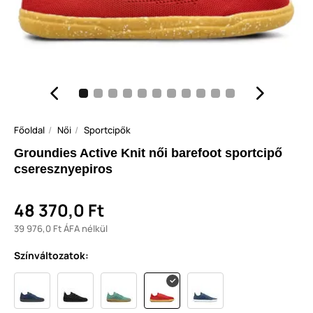
Főoldal
Női
Sportcipők
Groundies Active Knit női barefoot sportcipő
cseresznyepiros
48 370,0 Ft
39 976,0 Ft ÁFA nélkül
Színváltozatok: