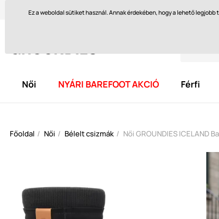
Szívesen segítünk itt
orders@groundies.cz
Visszakül
Ez a weboldal sütiket használ. Annak érdekében, hogy a lehető legjob
Női
NYÁRI BAREFOOT AKCIÓ
Férfi
Főoldal
Női
Bélelt csizmák
Női GROUNDIES ICELAND Bar