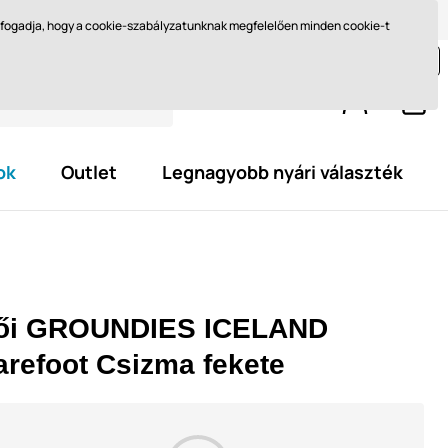
Méret kiválasztása
Miért barefoot?
Blog
Ft - HU
elfogadja, hogy a cookie-szabályzatunknak megfelelően minden cookie-t
jon még legalább
29 595,0 Ft
és szerezze meg az
ingyenes kiszállítást.
ok
Outlet
Legnagyobb nyári választék
ői GROUNDIES ICELAND
arefoot Csizma fekete