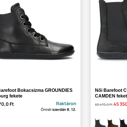
Barefoot Bokacsizma GROUNDIES
Női Barefoot
burg fekete
CAMDEN feket
Raktáron
70,0 Ft
45 350
60 470,0 Ft
Önnél
szerdán
8. 12.