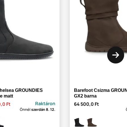
 Chelsea GROUNDIES
Barefoot Csizma GROU
e matt
GX2 barna
Raktáron
,0 Ft
64 500,0 Ft
Önnél
szerdán
8. 12.