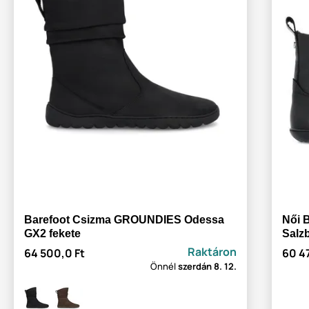
Barefoot Csizma GROUNDIES Odessa
Női 
GX2 fekete
Salz
Raktáron
64 500,0 Ft
60 4
Önnél
szerdán
8. 12.