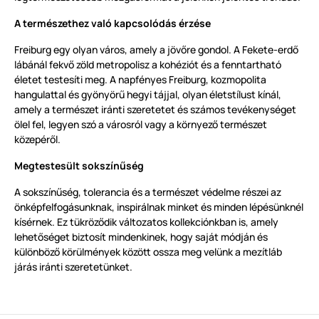
A természethez való kapcsolódás érzése
Freiburg egy olyan város, amely a jövőre gondol. A Fekete-erdő
lábánál fekvő zöld metropolisz a kohéziót és a fenntartható
életet testesíti meg. A napfényes Freiburg, kozmopolita
hangulattal és gyönyörű hegyi tájjal, olyan életstílust kínál,
amely a természet iránti szeretetet és számos tevékenységet
ölel fel, legyen szó a városról vagy a környező természet
közepéről.
Megtestesült sokszínűség
A sokszínűség, tolerancia és a természet védelme részei az
önképfelfogásunknak, inspirálnak minket és minden lépésünknél
kísérnek. Ez tükröződik változatos kollekciónkban is, amely
lehetőséget biztosít mindenkinek, hogy saját módján és
különböző körülmények között ossza meg velünk a mezítláb
járás iránti szeretetünket.