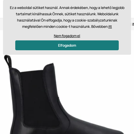
Ez a weboldal sütiket használ. Annak érdekében, hogy a lehető legjobb
tartalmat kínálhassuk Önnek, sütiket használunk. Weboldalunk
használatával Ön elfogadja, hogy a cookie-szabályzatunknak
Visszaküldés 14 napon belül
Gyors szállítás 61 475 Ft-tól
megfelelően minden cookie-t használunk. Bővebben
itt
Nem fogadom el
Elfogadom