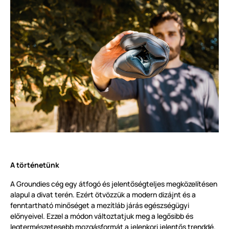
A történetünk
A Groundies cég egy átfogó és jelentőségteljes megközelítésen
alapul a divat terén. Ezért ötvözzük a modern dizájnt és a
fenntartható minőséget a mezítláb járás egészségügyi
előnyeivel. Ezzel a módon változtatjuk meg a legősibb és
legtermészetesebb mozgásformát a jelenkori jelentős trenddé.