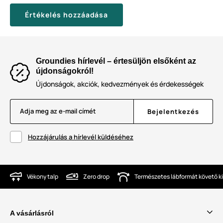
Értékelés hozzáadása
Groundies hírlevél – értesüljön elsőként az
újdonságokról!
Újdonságok, akciók, kedvezmények és érdekességek
Adja meg az e-mail címét
Bejelentkezés
Hozzájárulás a hírlevél küldéséhez
Vékony talp
Zero drop
Természetes lábformát követő ki
A vásárlásról