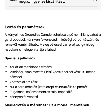
meg az
ingyenes kiszállítást.
Leírás és paraméterek
A kényelmes Groundies Camden chelsea cipő nem hiányozhat a
gardróbodból. Könnyen felveheted, minőségi bőrből készült, és
remekül kombinálható. Meleg béléssel van ellátva, így hideg
napokon is melegen tartja a lábad.
Speciális jellemzők
Korlátlan mezítlábas élmény
Minőségi, sima matt felületű kecskebőrből készült, meleg
béléssel
Anatómiai orr-rész
Nulla sarokemelés (zero drop) és neutrális talpbétét
Rugalmas, csúszásmentes talp, kopásálló
Könnyen felvehető
Megjegyzés a mérethez: Ez a modell méretének