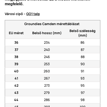
megfelelő.
Városi cipő –
GO1 talp
Groundies Camden mérettáblázat
Belső szélesség
EU méret
Belső hossz (mm)
(mm)
36
234
86
37
240
87
38
246
88
39
253
90
40
260
91
41
267
93
42
273
95
43
279
97
44
286
98
45
293
100