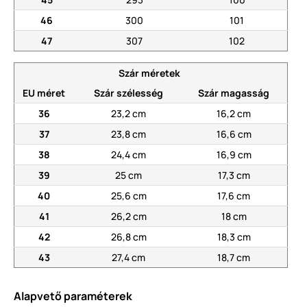
46
300
101
47
307
102
Szár méretek
EU méret
Szár szélesség
Szár magasság
36
23,2 cm
16,2 cm
37
23,8 cm
16,6 cm
38
24,4 cm
16,9 cm
39
25 cm
17,3 cm
40
25,6 cm
17,6 cm
41
26,2 cm
18 cm
42
26,8 cm
18,3 cm
43
27,4 cm
18,7 cm
Alapvető paraméterek