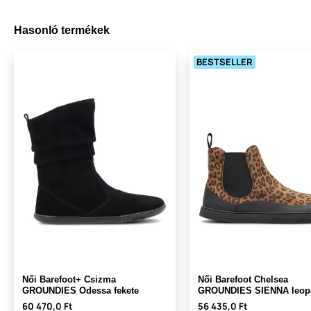
Hasonló termékek
BESTSELLER
Női Barefoot+ Csizma
Női Barefoot Chelsea
GROUNDIES Odessa fekete
GROUNDIES SIENNA leop
60 470,0 Ft
56 435,0 Ft