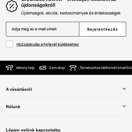
újdonságokról!
Újdonságok, akciók, kedvezmények és érdekességek
Adja meg az e-mail címét
Bejelentkezés
Hozzájárulás a hírlevél küldéséhez
Vékony talp
Zero drop
Természetes lábformát követő ki
A vásárlásról
Rólunk
Lépjen velünk kapcsolatba