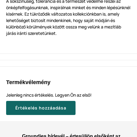
A sokszínűség, tolerancia és a természet védelme részei az
önképfelfogásunknak, inspirálnak minket és minden lépésünknél
kísérnek. Ez tükröződik változatos kollekciónkban is, amely
lehetőséget biztosít mindenkinek, hogy saját módján és
különböző körülmények között ossza meg velünk a mezítláb
járás iránti szeretetünket.
Termékvélemény
Jelenleg nincs értékelés. Legyen Ön az első!
Értékelés hozzáadása
Groundies hírlevél – értesüljön elsőként az