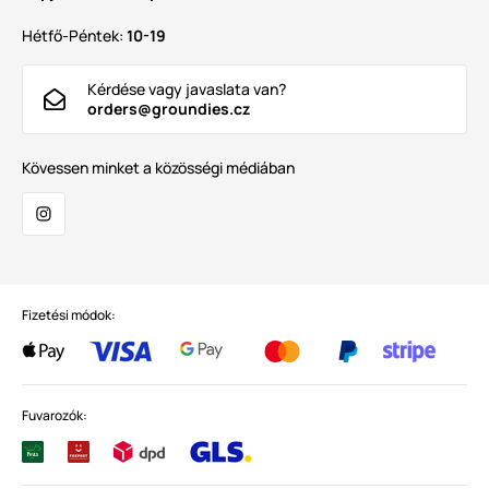
Hétfő-Péntek:
10-19
Kérdése vagy javaslata van?
orders@groundies.cz
Kövessen minket a közösségi médiában
Fizetési módok:
Fuvarozók: