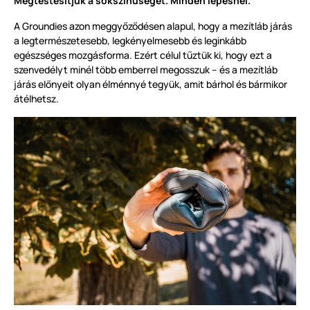
Megtestesítjük a sokszínűséget. Minden lépésnél.
A Groundies azon meggyőződésen alapul, hogy a mezítláb járás
a legtermészetesebb, legkényelmesebb és leginkább
egészséges mozgásforma. Ezért célul tűztük ki, hogy ezt a
szenvedélyt minél több emberrel megosszuk – és a mezítláb
járás előnyeit olyan élménnyé tegyük, amit bárhol és bármikor
átélhetsz.