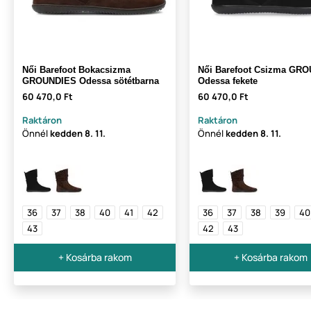
Női Barefoot Bokacsizma
Női Barefoot Csizma GR
GROUNDIES Odessa sötétbarna
Odessa fekete
60 470,0 Ft
60 470,0 Ft
Raktáron
Raktáron
Önnél
kedden
8. 11.
Önnél
kedden
8. 11.
36
37
38
40
41
42
36
37
38
39
40
43
42
43
+ Kosárba rakom
+ Kosárba rakom