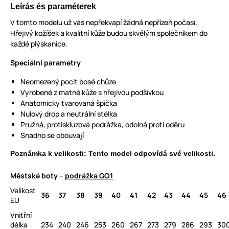
Leírás és paraméterek
V tomto modelu už vás nepřekvapí žádná nepřízeň počasí.
Hřejivý kožíšek a kvalitní kůže budou skvělým společníkem do
každé plýskanice.
Speciální parametry
Neomezený pocit bosé chůze
Vyrobené z matné kůže s hřejivou podšívkou
Anatomicky tvarovaná špička
Nulový drop a neutrální stélka
Pružná, protiskluzová podrážka, odolná proti oděru
Snadno se obouvají
Poznámka k velikosti: Tento model odpovídá své velikosti.
Městské boty –
podrážka GO1
Velikost
36
37
38
39
40
41
42
43
44
45
46
EU
Vnitřní
délka
234
240
246
253
260
267
273
279
286
293
30