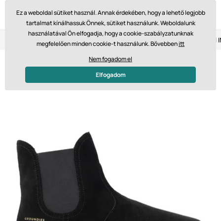
Ez a weboldal sütiket használ. Annak érdekében, hogy a lehető legjobb
tartalmat kínálhassuk Önnek, sütiket használunk. Weboldalunk
használatával Ön elfogadja, hogy a cookie-szabályzatunknak
Visszaküldés 14 napon belül
Gyors szállítás 61 475 Ft-tól
megfelelően minden cookie-t használunk. Bővebben
itt
Nem fogadom el
Elfogadom