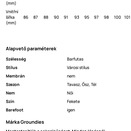
(mm)
Vnitřní
šířka
86
87
88
90
91
93
95
97
98
100
101
(mm)
Alapvető paraméterek
Szélesség
Barfutas
Stílus
Városi stílus
Membrán
nem
Szezon
Tavasz
,
Ősz
,
Tél
Nem
Női
Szín
Fekete
Barefoot
igen
Márka Groundies