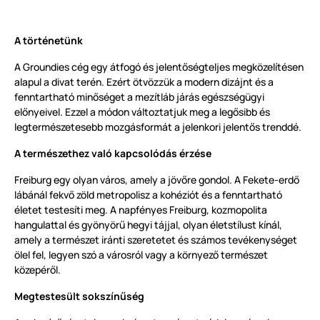
A történetünk
A Groundies cég egy átfogó és jelentőségteljes megközelítésen
alapul a divat terén. Ezért ötvözzük a modern dizájnt és a
fenntartható minőséget a mezítláb járás egészségügyi
előnyeivel. Ezzel a módon változtatjuk meg a legősibb és
legtermészetesebb mozgásformát a jelenkori jelentős trenddé.
A természethez való kapcsolódás érzése
Freiburg egy olyan város, amely a jövőre gondol. A Fekete-erdő
lábánál fekvő zöld metropolisz a kohéziót és a fenntartható
életet testesíti meg. A napfényes Freiburg, kozmopolita
hangulattal és gyönyörű hegyi tájjal, olyan életstílust kínál,
amely a természet iránti szeretetet és számos tevékenységet
ölel fel, legyen szó a városról vagy a környező természet
közepéről.
Megtestesült sokszínűség