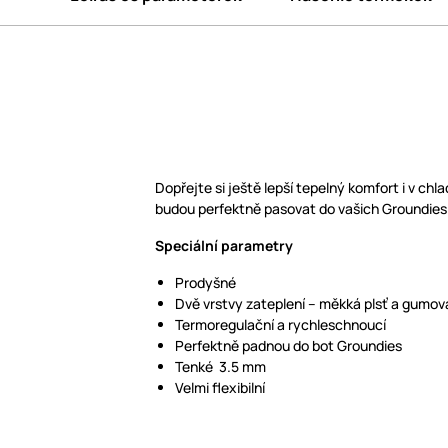
Dopřejte si ještě lepší tepelný komfort i v ch
budou perfektně pasovat do vašich Groundies
Speciální parametry
Prodyšné
Dvě vrstvy zateplení – měkká plsť a gumo
Termoregulační a rychleschnoucí
Perfektně padnou do bot Groundies
Tenké 3.5 mm
Velmi flexibilní