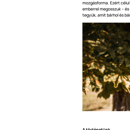
mozgásforma. Ezért célul 
emberrel megosszuk – és 
tegyük, amit bárhol és bá
A történetünk