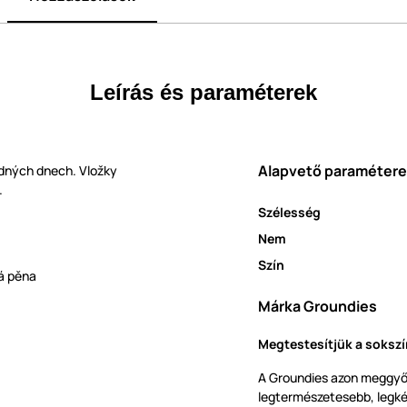
Leírás és paraméterek
Alapvető paraméter
ladných dnech. Vložky
.
Szélesség
Nem
Szín
vá pěna
Márka Groundies
Megtestesítjük a sokszí
A Groundies azon meggyőz
legtermészetesebb, legk