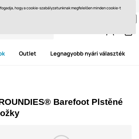
Méret kiválasztása
Miért barefoot?
Blog
Ft - HU
elfogadja, hogy a cookie-szabályzatunknak megfelelően minden cookie-t
jon még legalább
29 595,0 Ft
és szerezze meg az
ingyenes kiszállítást.
ok
Outlet
Legnagyobb nyári választék
ROUNDIES® Barefoot Plstěné
ložky