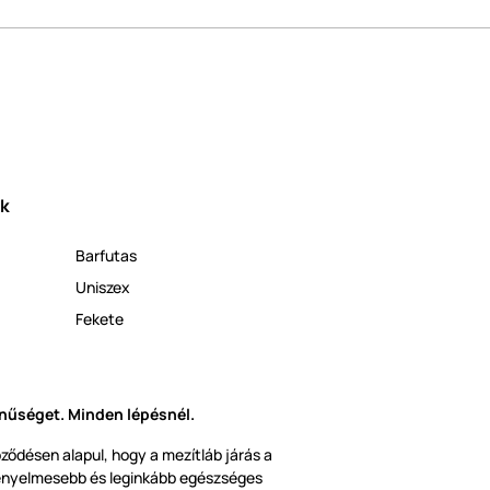
ek
Barfutas
Uniszex
Fekete
nűséget. Minden lépésnél.
ődésen alapul, hogy a mezítláb járás a
ényelmesebb és leginkább egészséges