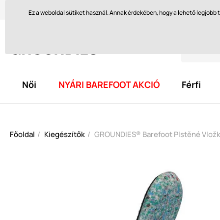
Szívesen segítünk itt
orders@groundies.cz
Visszakül
Ez a weboldal sütiket használ. Annak érdekében, hogy a lehető legjob
Női
NYÁRI BAREFOOT AKCIÓ
Férfi
Főoldal
Kiegészítők
GROUNDIES® Barefoot Plstěné Vlož