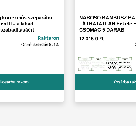
 korrekciós szeparátor
NABOSO BAMBUSZ BA
nt II – a lábad
LÁTHATATLAN Fekete
lszabadításáért
CSOMAG 5 DARAB
Raktáron
12 015,0 Ft
Önnél
szerdán
8. 12.
 Kosárba rakom
+ Kosárba ra