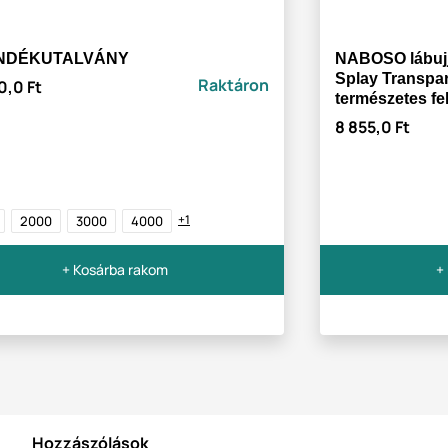
NDÉKUTALVÁNY
NABOSO lábujj
Splay Transpare
Raktáron
0,0 Ft
természetes fe
8 855,0 Ft
+1
2000
3000
4000
+ Kosárba rakom
+
Hozzászólások