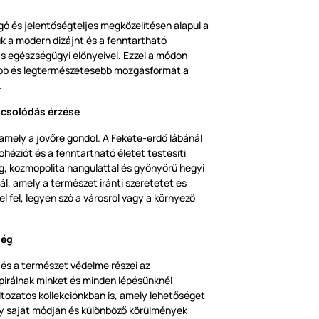
ó és jelentőségteljes megközelítésen alapul a
ük a modern dizájnt és a fenntartható
ás egészségügyi előnyeivel. Ezzel a módon
ibb és legtermészetesebb mozgásformát a
.
pcsolódás érzése
 amely a jövőre gondol. A Fekete-erdő lábánál
ohéziót és a fenntartható életet testesíti
g, kozmopolita hangulattal és gyönyörű hegyi
ínál, amely a természet iránti szeretetet és
 fel, legyen szó a városról vagy a környező
ség
 és a természet védelme részei az
pirálnak minket és minden lépésünknél
áltozatos kollekciónkban is, amely lehetőséget
gy saját módján és különböző körülmények