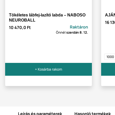
Tökéletes lábfej-lazító labda – NABOSO
AJÁ
NEUROBALL
16 13
Raktáron
10 470,0 Ft
Önnél
szerdán
8. 12.
1000
+ Kosárba rakom
Leírás és paraméterek
Hasonló termékek