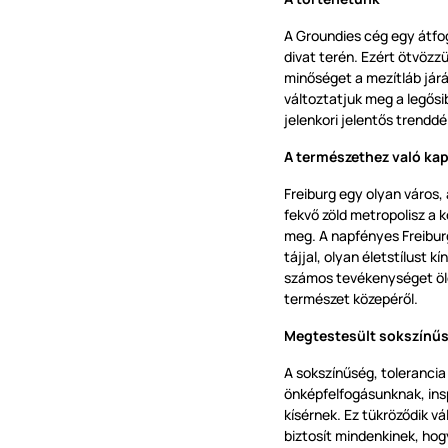
A Groundies cég egy átfog
divat terén. Ezért ötvözz
minőséget a mezítláb jár
változtatjuk meg a legős
jelenkori jelentős trenddé
A természethez való ka
Freiburg egy olyan város,
fekvő zöld metropolisz a k
meg. A napfényes Freibur
tájjal, olyan életstílust k
számos tevékenységet ölel
természet közepéről.
Megtestesült sokszínű
A sokszínűség, tolerancia
önképfelfogásunknak, ins
kísérnek. Ez tükröződik v
biztosít mindenkinek, ho