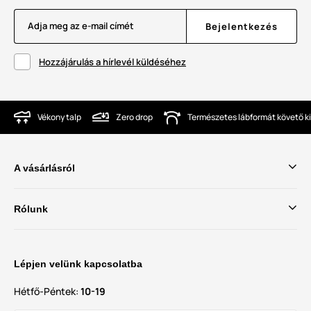
Adja meg az e-mail címét
Bejelentkezés
Hozzájárulás a hírlevél küldéséhez
Vékony talp
Zero drop
Természetes lábformát követő ki
A vásárlásról
Rólunk
Lépjen velünk kapcsolatba
Hétfő-Péntek:
10-19