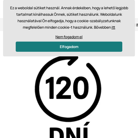
Ez a weboldal sütiket használ. Annak érdekében, hogy a lehető legjobb
tartalmat kínálhassuk Önnek, sütiket használunk. Weboldalunk
használatával Ön elfogadja, hogy a cookie-szabályzatunknak
Visszaküldés 14 napon belül
Gyors szállítás 61 475 Ft-tól
megfelelően minden cookie-t használunk. Bővebben
itt
Nem fogadom el
Elfogadom