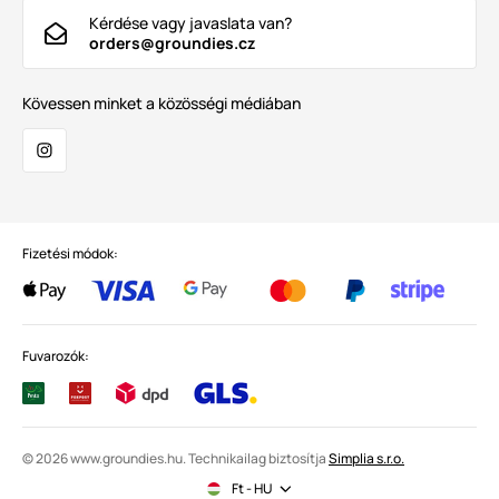
Kérdése vagy javaslata van?
orders@groundies.cz
Kövessen minket a közösségi médiában
Fizetési módok:
Fuvarozók:
© 2026 www.groundies.hu. Technikailag biztosítja
Simplia s.r.o.
Ft - HU