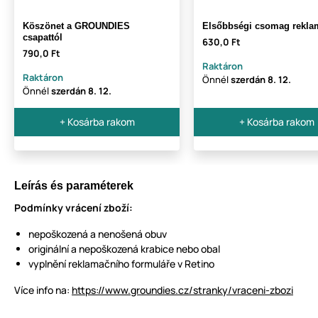
Köszönet a GROUNDIES
Elsőbbségi csomag rekla
csapattól
630,0 Ft
790,0 Ft
Raktáron
Raktáron
Önnél
szerdán
8. 12.
Önnél
szerdán
8. 12.
+ Kosárba rakom
+ Kosárba rakom
Leírás és paraméterek
Podmínky vrácení zboží:
nepoškozená a nenošená obuv
originální a nepoškozená krabice nebo obal
vyplnění reklamačního formuláře v Retino
Více info na:
https://www.groundies.cz/stranky/vraceni-zbozi