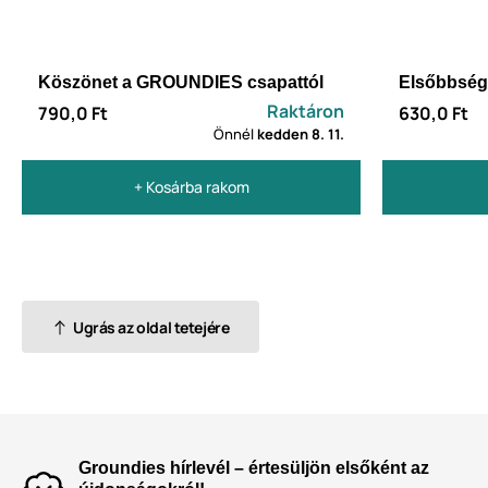
Köszönet a GROUNDIES csapattól
Elsőbbség
Raktáron
790,0 Ft
630,0 Ft
Önnél
kedden
8. 11.
+ Kosárba rakom
Ugrás az oldal tetejére
Groundies hírlevél – értesüljön elsőként az