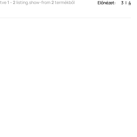
ítve
1 - 2
listing.show-from
2
termékből
Előnézet:
3
|
4