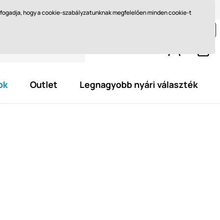
Méret kiválasztása
Miért barefoot?
Blog
Ft - HU
elfogadja, hogy a cookie-szabályzatunknak megfelelően minden cookie-t
jon még legalább
29 595,0 Ft
és szerezze meg az
ingyenes kiszállítást.
ok
Outlet
Legnagyobb nyári választék