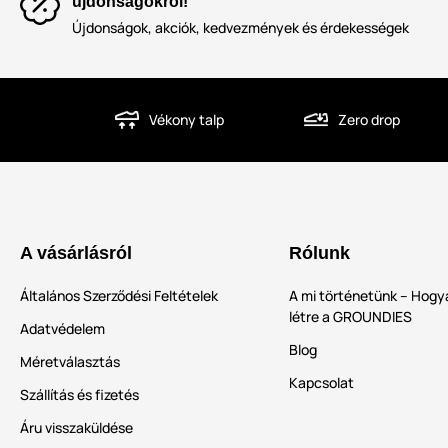
újdonságokról!
Újdonságok, akciók, kedvezmények és érdekességek
Vékony talp
Zero drop
A vásárlásról
Rólunk
Általános Szerződési Feltételek
A mi történetünk – Hogya
létre a GROUNDIES
Adatvédelem
Blog
Méretválasztás
Kapcsolat
Szállítás és fizetés
Áru visszaküldése