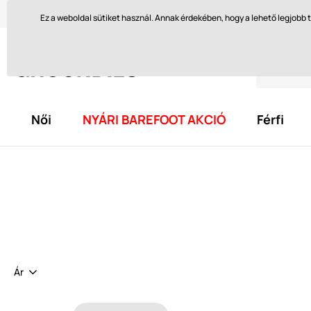
Szívesen segítünk itt
orders@groundies.cz
Visszakül
Ez a weboldal sütiket használ. Annak érdekében, hogy a lehető legjob
Női
NYÁRI BAREFOOT AKCIÓ
Férfi
Ár