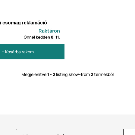
i csomag reklamáció
Raktáron
Önnél
kedden
8. 11.
+ Kosárba rakom
Megjelenítve
1 - 2
listing.show-from
2
termékből