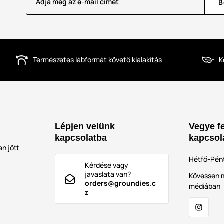
Adja meg az e-mail címét
B
Természetes lábformát követő kialakítás
K
Lépjen velünk
Vegye fe
kapcsolatba
kapcsol
n jött
Hétfő-Pén
Kérdése vagy
javaslata van?
Kövessen m
orders@groundies.c
médiában
z