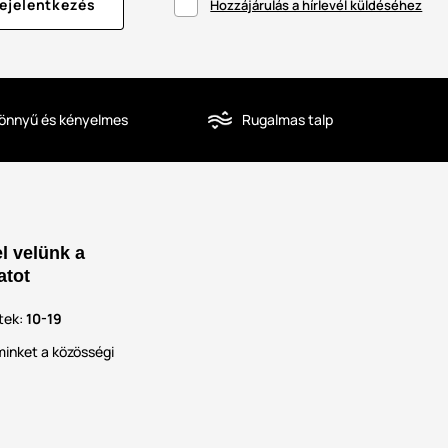
ejelentkezés
Hozzájárulás a hírlevél küldéséhez
önnyű és kényelmes
Rugalmas talp
l velünk a
atot
tek:
10-19
inket a közösségi