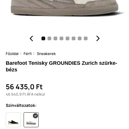
Főoldal
Férfi
Sneakerek
Barefoot Tenisky GROUNDIES Zurich szürke-
bézs
56 435,0 Ft
46 640,9 Ft ÁFA nélkül
Színváltozatok: