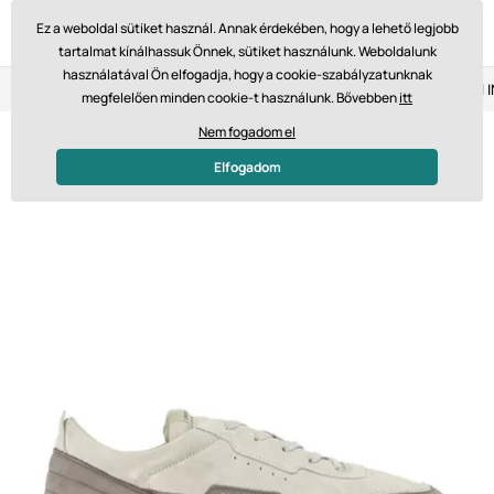
Ez a weboldal sütiket használ. Annak érdekében, hogy a lehető legjobb
tartalmat kínálhassuk Önnek, sütiket használunk. Weboldalunk
használatával Ön elfogadja, hogy a cookie-szabályzatunknak
Visszaküldés 14 napon belül
Gyors szállítás 61 475 Ft-tól
megfelelően minden cookie-t használunk. Bővebben
itt
Nem fogadom el
Elfogadom