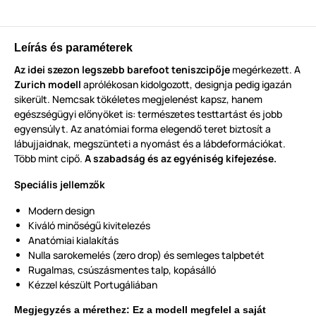
Leírás és paraméterek
Az idei szezon legszebb barefoot teniszcipője
megérkezett. A
Zurich modell
aprólékosan kidolgozott, designja pedig igazán
sikerült. Nemcsak tökéletes megjelenést kapsz, hanem
egészségügyi előnyöket is: természetes testtartást és jobb
egyensúlyt. Az anatómiai forma elegendő teret biztosít a
lábujjaidnak, megszünteti a nyomást és a lábdeformációkat.
Több mint cipő.
A szabadság és az egyéniség kifejezése.
Speciális jellemzők
Modern design
Kiváló minőségű kivitelezés
Anatómiai kialakítás
Nulla sarokemelés (zero drop) és semleges talpbetét
Rugalmas, csúszásmentes talp, kopásálló
Kézzel készült Portugáliában
Megjegyzés a mérethez: Ez a modell megfelel a saját