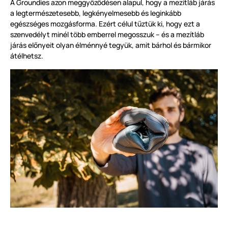
A Groundies azon meggyőződésen alapul, hogy a mezítláb járás
a legtermészetesebb, legkényelmesebb és leginkább
egészséges mozgásforma. Ezért célul tűztük ki, hogy ezt a
szenvedélyt minél több emberrel megosszuk – és a mezítláb
járás előnyeit olyan élménnyé tegyük, amit bárhol és bármikor
átélhetsz.