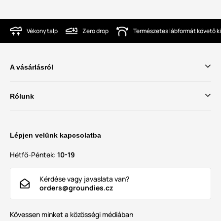
Vékony talp
Zero drop
Természetes lábformát követő ki
A vásárlásról
Rólunk
Lépjen velünk kapcsolatba
Hétfő-Péntek:
10-19
Kérdése vagy javaslata van?
orders@groundies.cz
Kövessen minket a közösségi médiában