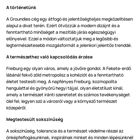
A történetünk
A Groundies cég egy átfogó és jelentőségteljes megközelítésen
alapul a divat terén. Ezért ötvözzük a modern dizájnt és a
fenntartható minőséget a mezítláb járás egészségügyi
előnyeivel. Ezzel a módon változtatjuk meg a legősibb és
legtermészetesebb mozgásformát a jelenkori jelentős trenddé.
A természethez való kapcsolódás érzése
Freiburg egy olyan város, amely a jövőre gondol. A Fekete-erdő
lábánál fekvő zöld metropolisz a kohéziót és a fenntartható
életet testesíti meg. A napfényes Freiburg, kozmopolita
hangulattal és gyönyörű hegyi tájjal, olyan életstílust kínál,
amely a természet iránti szeretetet és számos tevékenységet
ölel fel, legyen szó a városról vagy a környező természet
közepéről.
Megtestesült sokszínűség
A sokszínűség, tolerancia és a természet védelme részei az
önképfelfogásunknak, inspirálnak minket és minden lépésünknél