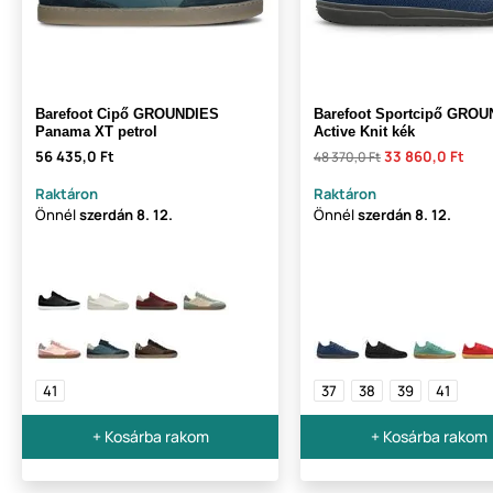
Barefoot Cipő GROUNDIES
Barefoot Sportcipő GRO
Panama XT petrol
Active Knit kék
56 435,0 Ft
33 860,0 Ft
48 370,0 Ft
Raktáron
Raktáron
Önnél
szerdán
8. 12.
Önnél
szerdán
8. 12.
41
37
38
39
41
+ Kosárba rakom
+ Kosárba rakom