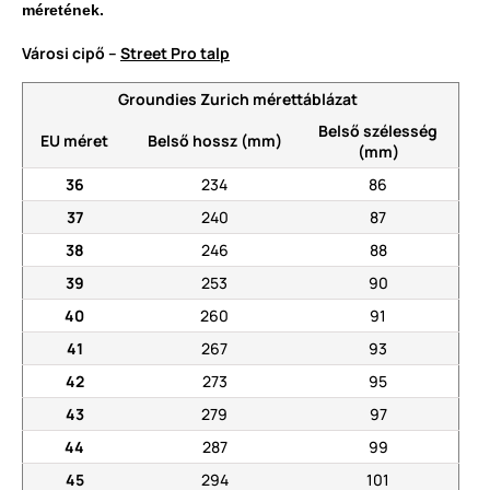
méretének.
Városi cipő –
Street Pro talp
Groundies Zurich mérettáblázat
Belső szélesség
EU méret
Belső hossz (mm)
(mm)
36
234
86
37
240
87
38
246
88
39
253
90
40
260
91
41
267
93
42
273
95
43
279
97
44
287
99
45
294
101