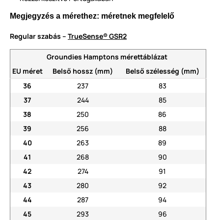
Megjegyzés a mérethez: méretnek megfelelő
Regular szabás –
TrueSense® GSR2
Groundies Hamptons mérettáblázat
EU méret
Belső hossz (mm)
Belső szélesség (mm)
36
237
83
37
244
85
38
250
86
39
256
88
40
263
89
41
268
90
42
274
91
43
280
92
44
287
94
45
293
96