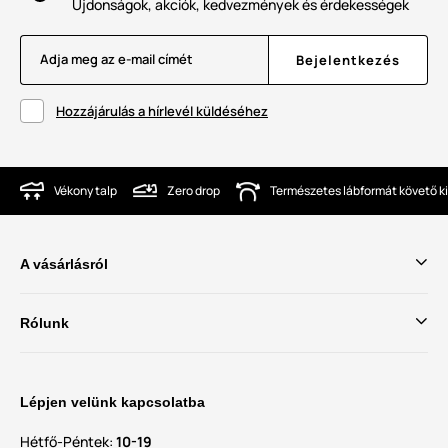
Újdonságok, akciók, kedvezmények és érdekességek
Adja meg az e-mail címét
Bejelentkezés
Hozzájárulás a hírlevél küldéséhez
Vékony talp
Zero drop
Természetes lábformát követő ki
A vásárlásról
Rólunk
Lépjen velünk kapcsolatba
Hétfő-Péntek:
10-19