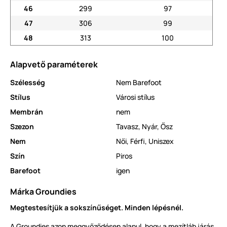
46
299
97
47
306
99
48
313
100
Alapvető paraméterek
Szélesség
Nem Barefoot
Stílus
Városi stílus
Membrán
nem
Szezon
Tavasz
,
Nyár
,
Ősz
Nem
Női
,
Férfi
,
Uniszex
Szín
Piros
Barefoot
igen
Márka Groundies
Megtestesítjük a sokszínűséget. Minden lépésnél.
A Groundies azon meggyőződésen alapul, hogy a mezítláb járás