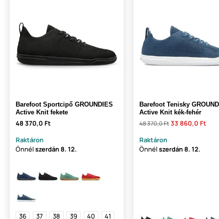
Barefoot Sportcipő GROUNDIES
Barefoot Tenisky GROUN
Active Knit fekete
Active Knit kék-fehér
48 370,0 Ft
33 860,0 Ft
48 370,0 Ft
Raktáron
Raktáron
Önnél
szerdán
8. 12.
Önnél
szerdán
8. 12.
36
37
38
39
40
41