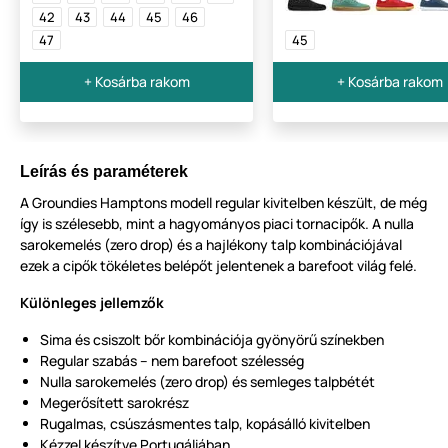
42
43
44
45
46
47
45
+ Kosárba rakom
+ Kosárba rakom
Leírás és paraméterek
A Groundies Hamptons modell regular kivitelben készült, de még
így is szélesebb, mint a hagyományos piaci tornacipők. A nulla
sarokemelés (zero drop) és a hajlékony talp kombinációjával
ezek a cipők tökéletes belépőt jelentenek a barefoot világ felé.
Különleges jellemzők
Sima és csiszolt bőr kombinációja gyönyörű színekben
Regular szabás – nem barefoot szélesség
Nulla sarokemelés (zero drop) és semleges talpbétét
Megerősített sarokrész
Rugalmas, csúszásmentes talp, kopásálló kivitelben
Kézzel készítve Portugáliában