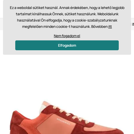
Ez a weboldal sütiket használ. Annak érdekében, hogy a lehető legjobb
tartalmat kínálhassuk Önnek, sütiket használunk. Weboldalunk
használatával Ön elfogadja, hogy a cookie-szabályzatunknak
Visszaküldés 14 napon belül
Gyors szállítás 61 475 Ft-tól
megfelelően minden cookie-t használunk. Bővebben
itt
Nem fogadom el
Elfogadom