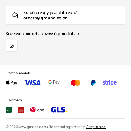
Kérdése vagy javaslata van?
orders@groundies.cz
Kövessen minket a közösségi médiában
Fizetési módok:
Fuvarozók:
© 2026 www.groundies.hu. Technikailag biztosítja
Simplia s.r.o.