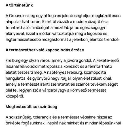
A történetünk
A Groundies cég egy átfogó és jelentőségteljes megközelítésen
alapul a divat terén. Ezért ötvözzük a modern dizájnt és a
fenntartható minőséget a mezítláb járás egészségügyi
előnyeivel. Ezzel a módon változtatjuk meg a legősibb és
legtermészetesebb mozgásformát a jelenkori jelentős trenddé.
A természethez való kapcsolódás érzése
Freiburg egy olyan város, amely a jövőre gondol. A Fekete-erdő
lábánál fekvő zöld metropolisz a kohéziót és a fenntartható
életet testesíti meg. A napfényes Freiburg, kozmopolita
hangulattal és gyönyörű hegyi tájjal, olyan életstílust kínál,
amely a természet iránti szeretetet és számos tevékenységet
ölel fel, legyen szó a városról vagy a környező természet
közepéről.
Megtestesült sokszínűség
A sokszínűség, tolerancia és a természet védelme részei az
önképfelfogásunknak, inspirálnak minket és minden lépésünknél