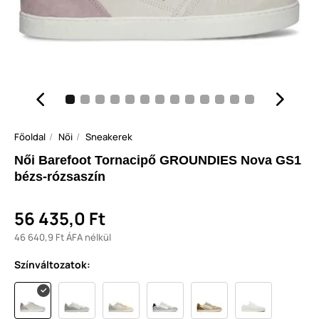
Főoldal
Női
Sneakerek
Női Barefoot Tornacipő GROUNDIES Nova GS1
bézs-rózsaszín
56 435,0 Ft
46 640,9 Ft ÁFA nélkül
Színváltozatok: