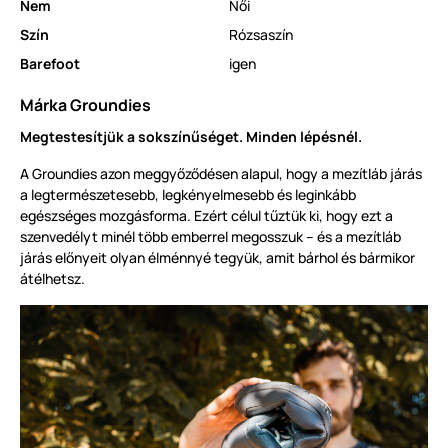
Nem
Női
Szín
Rózsaszín
Barefoot
igen
Márka Groundies
Megtestesítjük a sokszínűséget. Minden lépésnél.
A Groundies azon meggyőződésen alapul, hogy a mezítláb járás
a legtermészetesebb, legkényelmesebb és leginkább
egészséges mozgásforma. Ezért célul tűztük ki, hogy ezt a
szenvedélyt minél több emberrel megosszuk – és a mezítláb
járás előnyeit olyan élménnyé tegyük, amit bárhol és bármikor
átélhetsz.