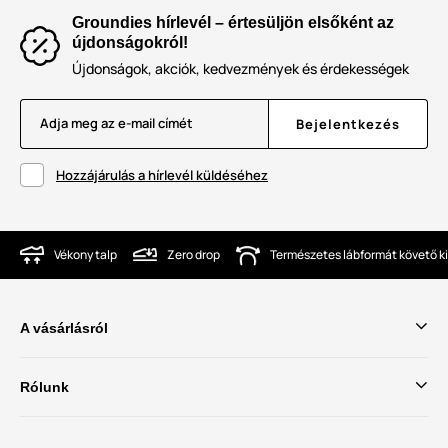
Groundies hírlevél – értesüljön elsőként az
újdonságokról!
Újdonságok, akciók, kedvezmények és érdekességek
Adja meg az e-mail címét
Bejelentkezés
Hozzájárulás a hírlevél küldéséhez
Vékony talp
Zero drop
Természetes lábformát követő ki
A vásárlásról
Rólunk