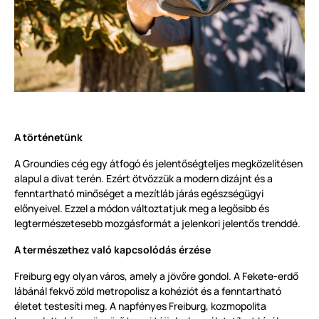
A történetünk
A Groundies cég egy átfogó és jelentőségteljes megközelítésen
alapul a divat terén. Ezért ötvözzük a modern dizájnt és a
fenntartható minőséget a mezítláb járás egészségügyi
előnyeivel. Ezzel a módon változtatjuk meg a legősibb és
legtermészetesebb mozgásformát a jelenkori jelentős trenddé.
A természethez való kapcsolódás érzése
Freiburg egy olyan város, amely a jövőre gondol. A Fekete-erdő
lábánál fekvő zöld metropolisz a kohéziót és a fenntartható
életet testesíti meg. A napfényes Freiburg, kozmopolita