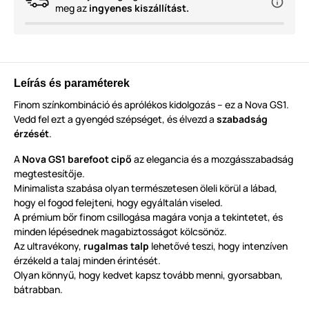
meg az
ingyenes kiszállítást.
Leírás és paraméterek
Finom színkombináció és aprólékos kidolgozás – ez a Nova GS1.
Vedd fel ezt a gyengéd szépséget, és élvezd a
szabadság
érzését
.
A
Nova GS1 barefoot cipő
az elegancia és a mozgásszabadság
megtestesítője.
Minimalista szabása olyan természetesen öleli körül a lábad,
hogy el fogod felejteni, hogy egyáltalán viseled.
A prémium bőr finom csillogása magára vonja a tekintetet, és
minden lépésednek magabiztosságot kölcsönöz.
Az ultravékony,
rugalmas talp
lehetővé teszi, hogy intenzíven
érzékeld a talaj minden érintését.
Olyan könnyű, hogy kedvet kapsz tovább menni, gyorsabban,
bátrabban.