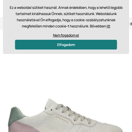
Ez a weboldal sütiket használ. Annak érdekében, hogy a lehető legjobb
tartalmat kínálhassuk Önnek, sütiket használunk. Weboldalunk
használatával Ön elfogadja, hogy a cookie-szabályzatunknak
Visszaküldés 14 napon belül
Gyors szállítás 61 475 Ft-tól
megfelelően minden cookie-t használunk. Bővebben
itt
Nem fogadom el
Elfogadom