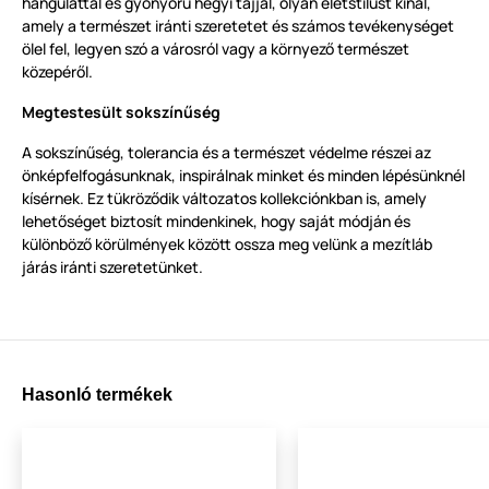
hangulattal és gyönyörű hegyi tájjal, olyan életstílust kínál,
amely a természet iránti szeretetet és számos tevékenységet
ölel fel, legyen szó a városról vagy a környező természet
közepéről.
Megtestesült sokszínűség
A sokszínűség, tolerancia és a természet védelme részei az
önképfelfogásunknak, inspirálnak minket és minden lépésünknél
kísérnek. Ez tükröződik változatos kollekciónkban is, amely
lehetőséget biztosít mindenkinek, hogy saját módján és
különböző körülmények között ossza meg velünk a mezítláb
járás iránti szeretetünket.
Hasonló termékek