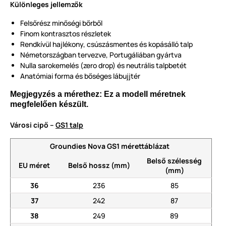
Különleges jellemzők
Felsőrész minőségi bőrből
Finom kontrasztos részletek
Rendkívül hajlékony, csúszásmentes és kopásálló talp
Németországban tervezve, Portugáliában gyártva
Nulla sarokemelés (zero drop) és neutrális talpbetét
Anatómiai forma és bőséges lábujjtér
Megjegyzés a mérethez: Ez a modell méretnek
megfelelően készült.
Városi cipő –
GS1 talp
Groundies Nova GS1 mérettáblázat
Belső szélesség
EU méret
Belső hossz (mm)
(mm)
36
236
85
37
242
87
38
249
89