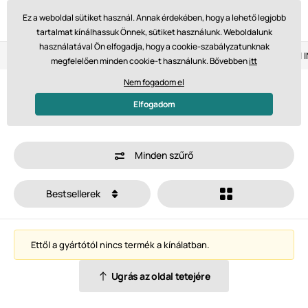
Ez a weboldal sütiket használ. Annak érdekében, hogy a lehető legjobb
tartalmat kínálhassuk Önnek, sütiket használunk. Weboldalunk
használatával Ön elfogadja, hogy a cookie-szabályzatunknak
Visszaküldés 14 napon belül
Gyors szállítás 61 475 Ft-tól
megfelelően minden cookie-t használunk. Bővebben
itt
Nem fogadom el
Renapur
Elfogadom
Minden szűrő
Bestsellerek
Ettől a gyártótól nincs termék a kínálatban.
Ugrás az oldal tetejére