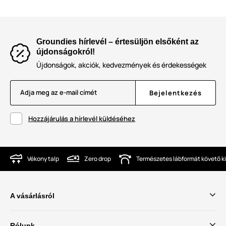
Groundies hírlevél – értesüljön elsőként az
újdonságokról!
Újdonságok, akciók, kedvezmények és érdekességek
Adja meg az e-mail címét
Bejelentkezés
Hozzájárulás a hírlevél küldéséhez
Vékony talp
Zero drop
Természetes lábformát követő ki
A vásárlásról
Rólunk