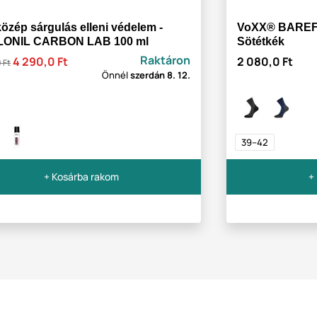
özép sárgulás elleni védelem -
VoXX® BAREF
ONIL CARBON LAB 100 ml
Sötétkék
Raktáron
4 290,0 Ft
2 080,0 Ft
 Ft
Önnél
szerdán
8. 12.
39–42
+ Kosárba rakom
+