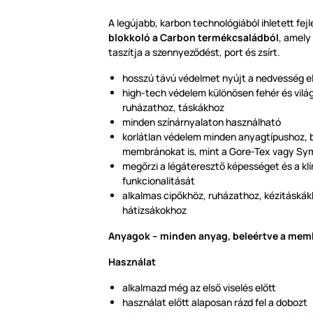
A legújabb, karbon technológiából ihletett fej
blokkoló a Carbon termékcsaládból
, amely
taszítja a szennyeződést, port és zsírt.
hosszú távú védelmet nyújt a nedvesség e
high-tech védelem különösen fehér és világ
ruházathoz, táskákhoz
minden színárnyalaton használható
korlátlan védelem minden anyagtípushoz, b
membránokat is, mint a Gore-Tex vagy S
megőrzi a légáteresztő képességet és a k
funkcionalitását
alkalmas cipőkhöz, ruházathoz, kézitáskák
hátizsákokhoz
Anyagok – minden anyag, beleértve a mem
Használat
alkalmazd még az első viselés előtt
használat előtt alaposan rázd fel a dobozt