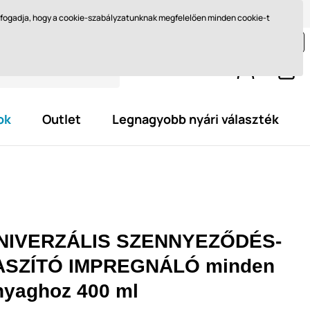
Méret kiválasztása
Miért barefoot?
Blog
Ft - HU
elfogadja, hogy a cookie-szabályzatunknak megfelelően minden cookie-t
jon még legalább
29 595,0 Ft
és szerezze meg az
ingyenes kiszállítást.
ok
Outlet
Legnagyobb nyári választék
NIVERZÁLIS SZENNYEZŐDÉS-
ASZÍTÓ IMPREGNÁLÓ minden
nyaghoz 400 ml