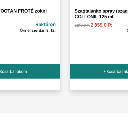
OOTAN FROTÉ zokni
Szagtalanító spray (szag
COLLONIL 125 ml
Raktáron
2 855,0 Ft
3 210,0 Ft
Önnél
szerdán
8. 12.
 Kosárba rakom
+ Kosárba ra