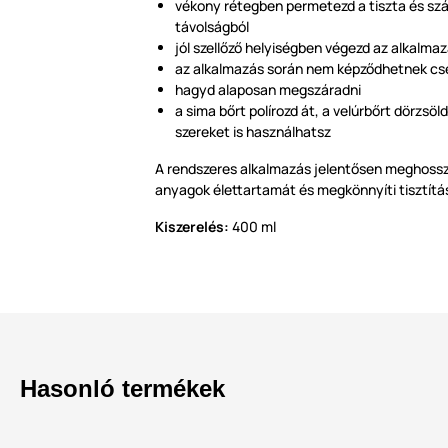
vékony rétegben permetezd a tiszta és szár
távolságból
jól szellőző helyiségben végezd az alkalma
az alkalmazás során nem képződhetnek cs
hagyd alaposan megszáradni
a sima bőrt polírozd át, a velúrbőrt dörzsöl
szereket is használhatsz
A rendszeres alkalmazás jelentősen meghossz
anyagok élettartamát és megkönnyíti tisztítá
Kiszerelés:
400 ml
Hasonló termékek