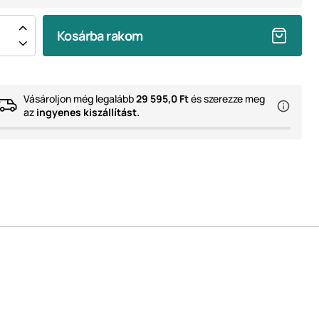
Kosárba rakom
Vásároljon még legalább
29 595,0 Ft
és szerezze meg
az
ingyenes kiszállítást.