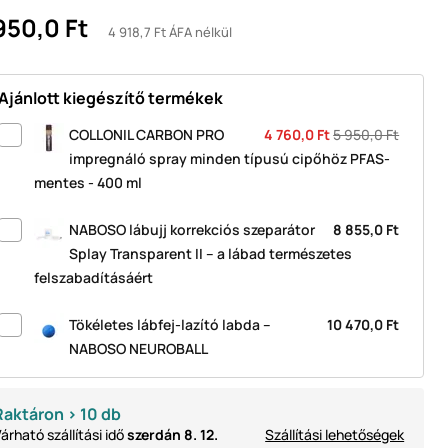
950,0 Ft
4 918,7 Ft ÁFA nélkül
Ajánlott kiegészítő termékek
COLLONIL CARBON PRO
4 760,0 Ft
5 950,0 Ft
impregnáló spray minden típusú cipőhöz PFAS-
mentes - 400 ml
NABOSO lábujj korrekciós szeparátor
8 855,0 Ft
Splay Transparent II – a lábad természetes
felszabadításáért
Tökéletes lábfej-lazító labda –
10 470,0 Ft
NABOSO NEUROBALL
Raktáron > 10 db
árható szállítási idő
szerdán 8. 12.
Szállítási lehetőségek