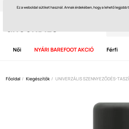
Szívesen segítünk itt
orders@groundies.cz
Visszakül
Ez a weboldal sütiket használ. Annak érdekében, hogy a lehető legjob
Női
NYÁRI BAREFOOT AKCIÓ
Férfi
Főoldal
Kiegészítők
UNIVERZÁLIS SZENNYEZŐDÉS-TASZÍ