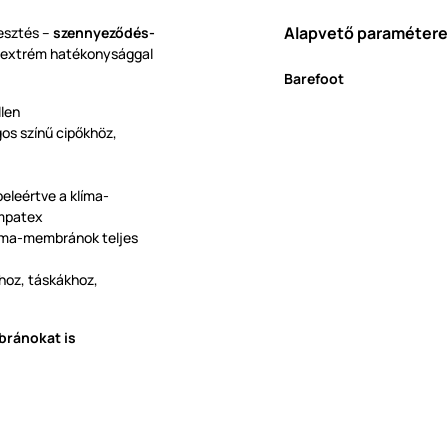
Alapvető paraméter
lesztés –
szennyeződés-
 extrém hatékonysággal
Barefoot
llen
os színű cipőkhöz,
eleértve a klíma-
ympatex
líma-membránok teljes
hoz, táskákhoz,
bránokat is