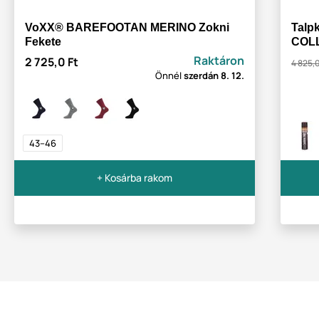
VoXX® BAREFOOTAN MERINO Zokni
Talpk
Fekete
COLL
Raktáron
2 725,0 Ft
4 825,0
Önnél
szerdán
8. 12.
43–46
+ Kosárba rakom