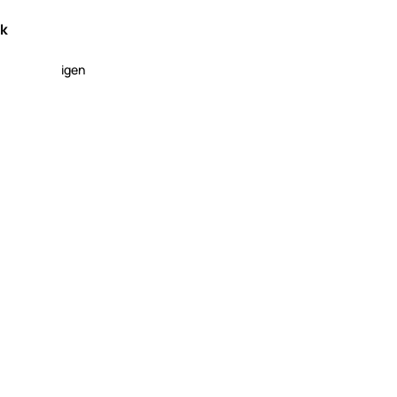
ek
igen