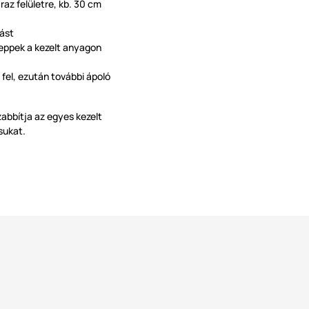
az felületre, kb. 30 cm
zást
eppek a kezelt anyagon
d fel, ezután további ápoló
abbítja az egyes kezelt
sukat.