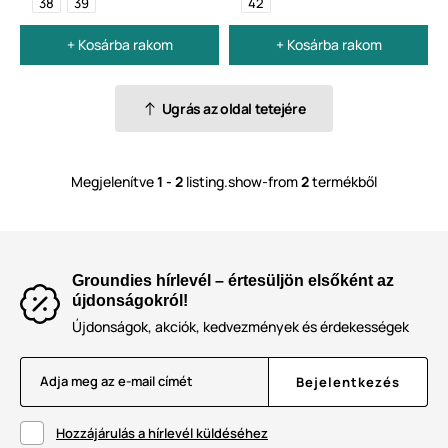
38
39
42
+ Kosárba rakom
+ Kosárba rakom
Ugrás az oldal tetejére
Megjelenítve
1 - 2
listing.show-from
2
termékből
Groundies hírlevél – értesüljön elsőként az
újdonságokról!
Újdonságok, akciók, kedvezmények és érdekességek
Adja meg az e-mail címét
Bejelentkezés
Hozzájárulás a hírlevél küldéséhez