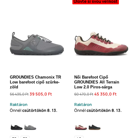
Ulovte si svou velikost
GROUNDIES Chamonix TR
Női Barefoot Cipő
Low barefoot cipő szürke-
GROUNDIES All Terrain
zöld
Low 2.0 Piros-sárga
39 505,0 Ft
45 350,0 Ft
56 435,0 Ft
60 470,0 Ft
Raktáron
Raktáron
Önnél
csütörtökön
8. 13.
Önnél
csütörtökön
8. 13.