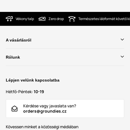
Vékony talp
Zero drop
Természetes lábformát követő ki
A vásárlásról
Rólunk
Lépjen velünk kapcsolatba
Hétfő-Péntek:
10-19
Kérdése vagy javaslata van?
orders@groundies.cz
Kövessen minket a közösségi médiában