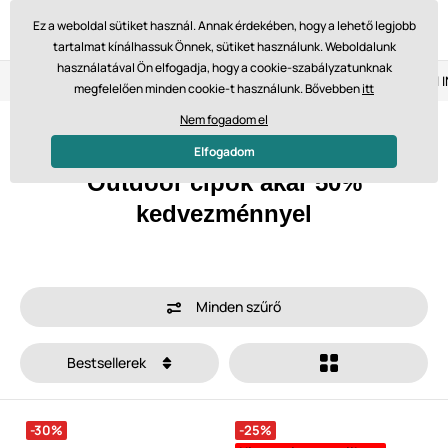
Ez a weboldal sütiket használ. Annak érdekében, hogy a lehető legjobb
tartalmat kínálhassuk Önnek, sütiket használunk. Weboldalunk
használatával Ön elfogadja, hogy a cookie-szabályzatunknak
Visszaküldés 14 napon belül
Gyors szállítás 61 475 Ft-tól
megfelelően minden cookie-t használunk. Bővebben
itt
Nem fogadom el
Főoldal
AKCIÓ
Akár 50% kedvezmény
Outdoor cipők akár 50% kedvezménnyel
Elfogadom
Outdoor cipők akár 50%
kedvezménnyel
Minden szűrő
Bestsellerek
-30%
-25%