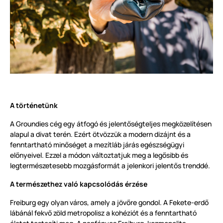
A történetünk
A Groundies cég egy átfogó és jelentőségteljes megközelítésen
alapul a divat terén. Ezért ötvözzük a modern dizájnt és a
fenntartható minőséget a mezítláb járás egészségügyi
előnyeivel. Ezzel a módon változtatjuk meg a legősibb és
legtermészetesebb mozgásformát a jelenkori jelentős trenddé.
A természethez való kapcsolódás érzése
Freiburg egy olyan város, amely a jövőre gondol. A Fekete-erdő
lábánál fekvő zöld metropolisz a kohéziót és a fenntartható