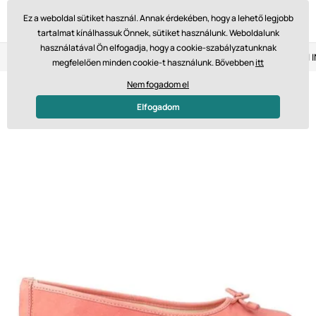
Ez a weboldal sütiket használ. Annak érdekében, hogy a lehető legjobb
tartalmat kínálhassuk Önnek, sütiket használunk. Weboldalunk
használatával Ön elfogadja, hogy a cookie-szabályzatunknak
Visszaküldés 14 napon belül
Gyors szállítás 61 475 Ft-tól
megfelelően minden cookie-t használunk. Bővebben
itt
Nem fogadom el
Elfogadom