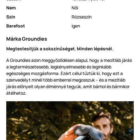
Nem
Női
Szín
Rózsaszín
Barefoot
igen
Márka Groundies
Megtestesítjük a sokszínűséget. Minden lépésnél.
A Groundies azon meggyőződésen alapul, hogy a mezítláb járás
a legtermészetesebb, legkényelmesebb és leginkább
egészséges mozgásforma. Ezért célul tűztük ki, hogy ezt a
szenvedélyt minél több emberrel megosszuk – és a mezítláb
járás előnyeit olyan élménnyé tegyük, amit bárhol és bármikor
átélhetsz.