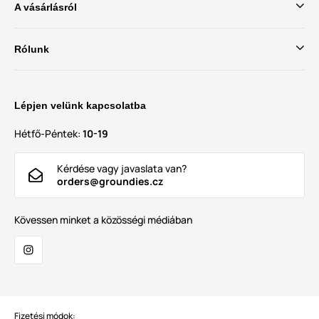
A vásárlásról
Rólunk
Lépjen velünk kapcsolatba
Hétfő-Péntek:
10-19
Kérdése vagy javaslata van?
orders@groundies.cz
Kövessen minket a közösségi médiában
Fizetési módok: