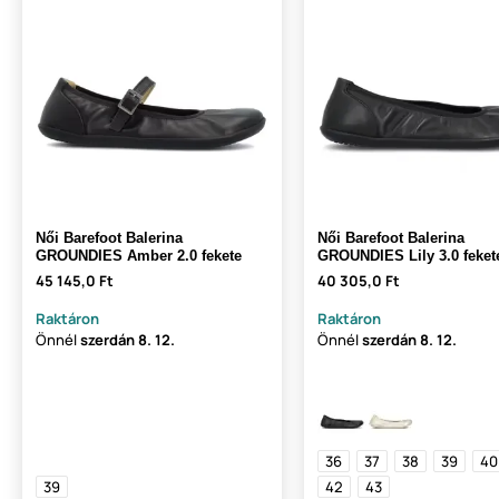
Női Barefoot Balerina
Női Barefoot Balerina
GROUNDIES Amber 2.0 fekete
GROUNDIES Lily 3.0 feket
45 145,0 Ft
40 305,0 Ft
Raktáron
Raktáron
Önnél
szerdán
8. 12.
Önnél
szerdán
8. 12.
36
37
38
39
40
39
42
43