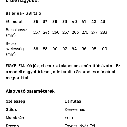
kissé nagyobb.
Balerina –
GB1 talp
EU méret
36
37
38
39
40
41
42
43
Belső hossz
237
243
250
257
263
270
277
283
(mm)
Belső
szélesség
86
88
90
92
94
96
98
100
(mm)
FIGYELEM: Kérjük, ellenőrizd alaposan a mérettáblázatot. Ez
a modell nagyobb lehet, mint amit a Groundies márkánál
megszoktál.
Alapvető paraméterek
Szélesség
Barfutas
Stílus
Kényelmes
Membrán
nem
Szezon
Tavasz
,
Nyár
,
Tél