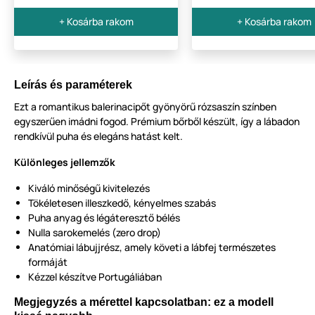
+ Kosárba rakom
+ Kosárba rakom
Leírás és paraméterek
Ezt a romantikus balerinacipőt gyönyörű rózsaszín színben
egyszerűen imádni fogod. Prémium bőrből készült, így a lábadon
rendkívül puha és elegáns hatást kelt.
Különleges jellemzők
Kiváló minőségű kivitelezés
Tökéletesen illeszkedő, kényelmes szabás
Puha anyag és légáteresztő bélés
Nulla sarokemelés (zero drop)
Anatómiai lábujjrész, amely követi a lábfej természetes
formáját
Kézzel készítve Portugáliában
Megjegyzés a mérettel kapcsolatban: ez a modell