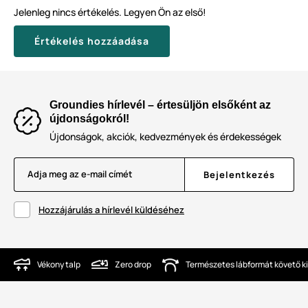
Jelenleg nincs értékelés. Legyen Ön az első!
Értékelés hozzáadása
Groundies hírlevél – értesüljön elsőként az
újdonságokról!
Újdonságok, akciók, kedvezmények és érdekességek
Adja meg az e-mail címét
Bejelentkezés
Hozzájárulás a hírlevél küldéséhez
Vékony talp
Zero drop
Természetes lábformát követő ki