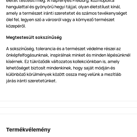
életet testesíti meg. A napfényes Freiburg, kozmopolita
hangulattal és gyönyörű hegyi tájjal, olyan életstílust kínál,
amely a természet iránti szeretetet és számos tevékenységet
ölel fel, legyen szó a városról vagy a környező természet
közepéről.
Megtestesült sokszínűség
A sokszínűség, tolerancia és a természet védelme részei az
önképfelfogásunknak, inspirálnak minket és minden lépésünknél
kísérnek. Ez tükröződik változatos kollekciónkban is, amely
lehetőséget biztosít mindenkinek, hogy saját módján és
különböző körülmények között ossza meg velünk a mezítláb
járás iránti szeretetünket.
Termékvélemény