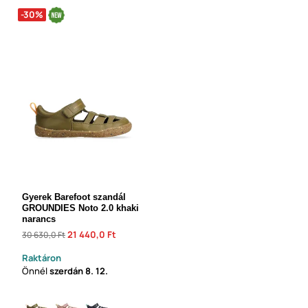
-30%
Gyerek Barefoot szandál
GROUNDIES Noto 2.0 khaki
narancs
21 440,0 Ft
30 630,0 Ft
Raktáron
Önnél
szerdán
8. 12.