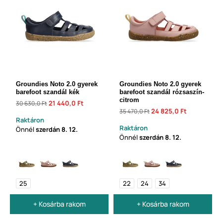
Groundies Noto 2.0 gyerek
Groundies Noto 2.0 gyerek
barefoot szandál kék
barefoot szandál rózsaszín-
citrom
21 440,0 Ft
30 630,0 Ft
24 825,0 Ft
35 470,0 Ft
Raktáron
Raktáron
Önnél
szerdán
8. 12.
Önnél
szerdán
8. 12.
25
22
24
34
+ Kosárba rakom
+ Kosárba rakom