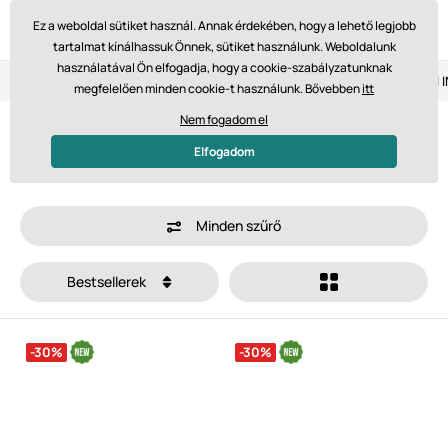
Ez a weboldal sütiket használ. Annak érdekében, hogy a lehető legjobb
tartalmat kínálhassuk Önnek, sütiket használunk. Weboldalunk
használatával Ön elfogadja, hogy a cookie-szabályzatunknak
Visszaküldés 14 napon belül
Gyors szállítás 61 475 Ft-tól
megfelelően minden cookie-t használunk. Bővebben
itt
Nem fogadom el
Gyerek barefoot cipők akciósan
Elfogadom
Minden szűrő
Bestsellerek
-30%
-30%