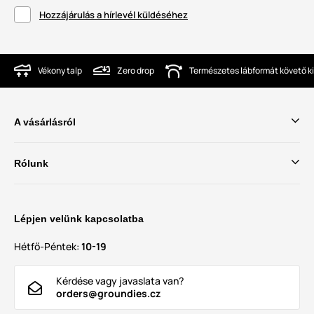
Hozzájárulás a hírlevél küldéséhez
Vékony talp
Zero drop
Természetes lábformát követő ki
A vásárlásról
Rólunk
Lépjen velünk kapcsolatba
Hétfő-Péntek:
10-19
Kérdése vagy javaslata van?
orders@groundies.cz