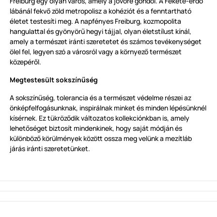
Freiburg egy olyan város, amely a jövőre gondol. A Fekete-erdő
lábánál fekvő zöld metropolisz a kohéziót és a fenntartható
életet testesíti meg. A napfényes Freiburg, kozmopolita
hangulattal és gyönyörű hegyi tájjal, olyan életstílust kínál,
amely a természet iránti szeretetet és számos tevékenységet
ölel fel, legyen szó a városról vagy a környező természet
közepéről.
Megtestesült sokszínűség
A sokszínűség, tolerancia és a természet védelme részei az
önképfelfogásunknak, inspirálnak minket és minden lépésünknél
kísérnek. Ez tükröződik változatos kollekciónkban is, amely
lehetőséget biztosít mindenkinek, hogy saját módján és
különböző körülmények között ossza meg velünk a mezítláb
járás iránti szeretetünket.