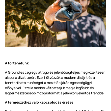
A történetünk
A Groundies cég egy átfogó és jelentőségteljes megközelítésen
alapul a divat terén. Ezért ötvözzük a modern dizájnt és a
fenntartható minőséget a mezítláb járás egészségügyi
előnyeivel. Ezzel a módon változtatjuk meg a legősibb és
legtermészetesebb mozgásformát a jelenkori jelentős trenddé.
A természethez való kapcsolódás érzése