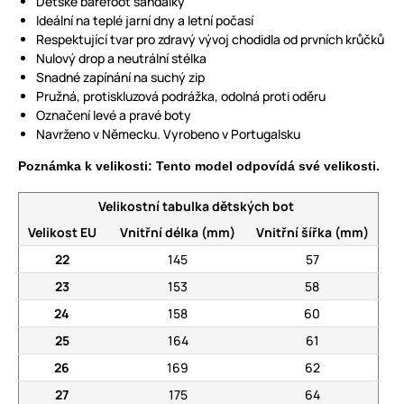
Dětské barefoot sandálky
Ideální na teplé jarní dny a letní počasí
Respektující tvar pro zdravý vývoj chodidla od prvních krůčků
Nulový drop a neutrální stélka
Snadné zapínání na suchý zip
Pružná, protiskluzová podrážka, odolná proti oděru
Označení levé a pravé boty
Navrženo v Německu. Vyrobeno v Portugalsku
Poznámka k velikosti: Tento model odpovídá své velikosti.
Velikostní tabulka dětských bot
Velikost EU
Vnitřní délka (mm)
Vnitřní šířka (mm)
22
145
57
23
153
58
24
158
60
25
164
61
26
169
62
27
175
64