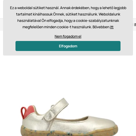
Ez a weboldal sütiket használ. Annak érdekében, hogy a lehető legjobb
tartalmat kínálhassuk Önnek, sütiket használunk. Weboldalunk
használatával Ön elfogadja, hogy a cookie-szabályzatunknak
Visszaküldés 14 napon belül
Gyors szállítás 61 475 Ft-tól
megfelelően minden cookie-t használunk. Bővebben
itt
Nem fogadom el
Elfogadom