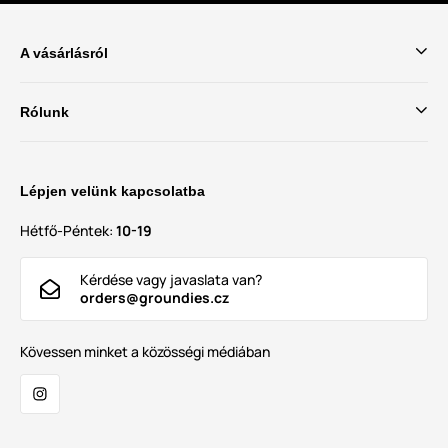
A vásárlásról
Rólunk
Lépjen velünk kapcsolatba
Hétfő-Péntek:
10-19
Kérdése vagy javaslata van?
orders@groundies.cz
Kövessen minket a közösségi médiában