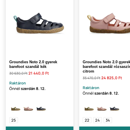
Groundies Noto 2.0 gyerek
Groundies Noto 2.0 gyere
barefoot szandál kék
barefoot szandál rózsaszí
citrom
21 440,0 Ft
30 630,0 Ft
24 825,0 Ft
35 470,0 Ft
Raktáron
Raktáron
Önnél
szerdán
8. 12.
Önnél
szerdán
8. 12.
25
22
24
34