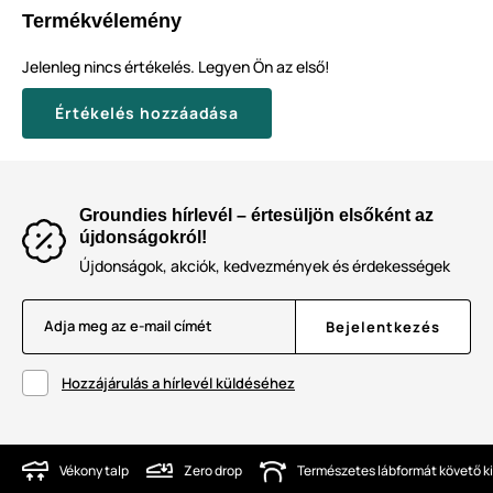
Termékvélemény
Jelenleg nincs értékelés. Legyen Ön az első!
Értékelés hozzáadása
Groundies hírlevél – értesüljön elsőként az
újdonságokról!
Újdonságok, akciók, kedvezmények és érdekességek
Adja meg az e-mail címét
Bejelentkezés
Hozzájárulás a hírlevél küldéséhez
Vékony talp
Zero drop
Természetes lábformát követő ki