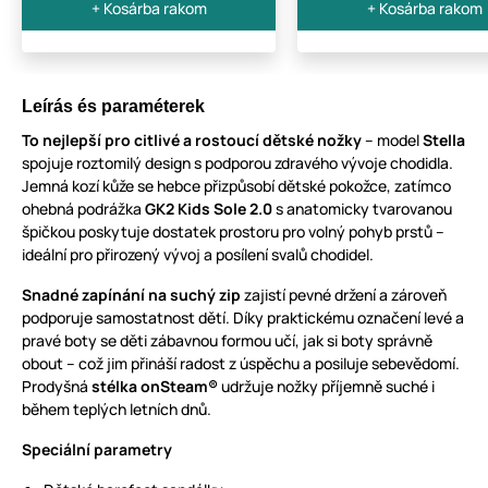
+ Kosárba rakom
+ Kosárba rakom
Leírás és paraméterek
To nejlepší pro citlivé a rostoucí dětské nožky
– model
Stella
spojuje roztomilý design s podporou zdravého vývoje chodidla.
Jemná kozí kůže se hebce přizpůsobí dětské pokožce, zatímco
ohebná podrážka
GK2 Kids Sole 2.0
s anatomicky tvarovanou
špičkou poskytuje dostatek prostoru pro volný pohyb prstů –
ideální pro přirozený vývoj a posílení svalů chodidel.
Snadné zapínání na suchý zip
zajistí pevné držení a zároveň
podporuje samostatnost dětí. Díky praktickému označení levé a
pravé boty se děti zábavnou formou učí, jak si boty správně
obout – což jim přináší radost z úspěchu a posiluje sebevědomí.
Prodyšná
stélka onSteam®
udržuje nožky příjemně suché i
během teplých letních dnů.
Speciální parametry