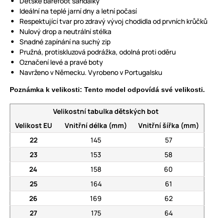
Dětské barefoot sandálky
Ideální na teplé jarní dny a letní počasí
Respektující tvar pro zdravý vývoj chodidla od prvních krůčků
Nulový drop a neutrální stélka
Snadné zapínání na suchý zip
Pružná, protiskluzová podrážka, odolná proti oděru
Označení levé a pravé boty
Navrženo v Německu. Vyrobeno v Portugalsku
Poznámka k velikosti: Tento model odpovídá své velikosti.
Velikostní tabulka dětských bot
Velikost EU
Vnitřní délka (mm)
Vnitřní šířka (mm)
22
145
57
23
153
58
24
158
60
25
164
61
26
169
62
27
175
64