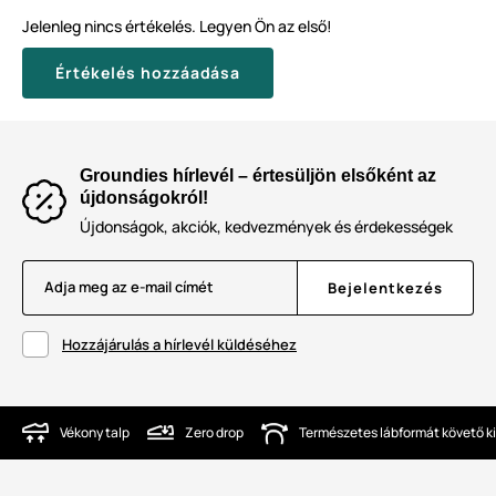
Jelenleg nincs értékelés. Legyen Ön az első!
Értékelés hozzáadása
Groundies hírlevél – értesüljön elsőként az
újdonságokról!
Újdonságok, akciók, kedvezmények és érdekességek
Adja meg az e-mail címét
Bejelentkezés
Hozzájárulás a hírlevél küldéséhez
Vékony talp
Zero drop
Természetes lábformát követő ki