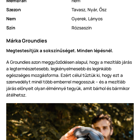
Membrán
nem
Szezon
Tavasz
,
Nyár
,
Ősz
Nem
Gyerek
,
Lányos
Szín
Rózsaszín
Márka Groundies
Megtestesítjük a sokszínűséget. Minden lépésnél.
A Groundies azon meggyőződésen alapul, hogy a mezítláb járás
a legtermészetesebb, legkényelmesebb és leginkább
egészséges mozgásforma. Ezért célul tűztük ki, hogy ezt a
szenvedélyt minél több emberrel megosszuk – és a mezítláb
járás előnyeit olyan élménnyé tegyük, amit bárhol és bármikor
átélhetsz.