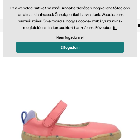
Ez a weboldal sütiket használ. Annak érdekében, hogy a lehető legjobb
tartalmat kínálhassuk Önnek, sütiket használunk. Weboldalunk
használatával Ön elfogadja, hogy a cookie-szabályzatunknak
Visszaküldés 14 napon belül
Gyors szállítás 61 475 Ft-tól
megfelelően minden cookie-t használunk. Bővebben
itt
Nem fogadom el
Elfogadom