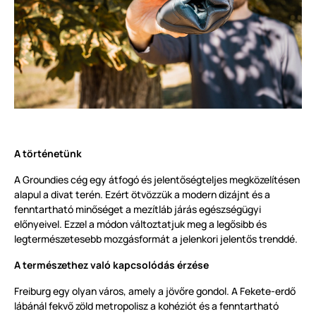
A történetünk
A Groundies cég egy átfogó és jelentőségteljes megközelítésen
alapul a divat terén. Ezért ötvözzük a modern dizájnt és a
fenntartható minőséget a mezítláb járás egészségügyi
előnyeivel. Ezzel a módon változtatjuk meg a legősibb és
legtermészetesebb mozgásformát a jelenkori jelentős trenddé.
A természethez való kapcsolódás érzése
Freiburg egy olyan város, amely a jövőre gondol. A Fekete-erdő
lábánál fekvő zöld metropolisz a kohéziót és a fenntartható