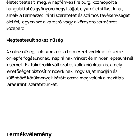
életet testesíti meg. A napfényes Freiburg, kozmopolita
hangulattal és gyönyörű hegyi tájjal, olyan életstílust kínál,
amely a természet iránti szeretetet és számos tevékenységet
ölel fel, legyen szó a városról vagy a környező természet
közepéről.
Megtestesült sokszínűség
A sokszínűség, tolerancia és a természet védelme részei az
önképfelfogásunknak, inspirálnak minket és minden lépésünknél
kísérnek. Ez tükröződik változatos kollekciónkban is, amely
lehetőséget biztosít mindenkinek, hogy saját módján és
különböző körülmények között ossza meg velünk a mezítláb
járás iránti szeretetünket.
Termékvélemény