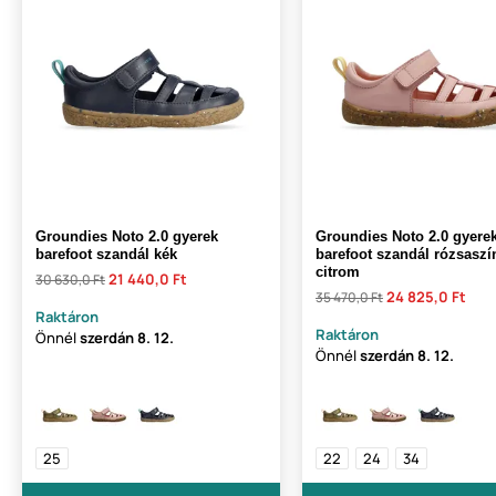
Groundies Noto 2.0 gyerek
Groundies Noto 2.0 gyere
barefoot szandál kék
barefoot szandál rózsaszí
citrom
21 440,0 Ft
30 630,0 Ft
24 825,0 Ft
35 470,0 Ft
Raktáron
Raktáron
Önnél
szerdán
8. 12.
Önnél
szerdán
8. 12.
25
22
24
34