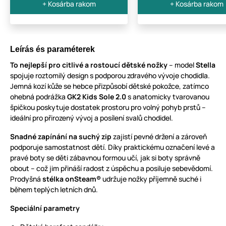
+ Kosárba rakom
+ Kosárba rakom
Leírás és paraméterek
To nejlepší pro citlivé a rostoucí dětské nožky
– model
Stella
spojuje roztomilý design s podporou zdravého vývoje chodidla.
Jemná kozí kůže se hebce přizpůsobí dětské pokožce, zatímco
ohebná podrážka
GK2 Kids Sole 2.0
s anatomicky tvarovanou
špičkou poskytuje dostatek prostoru pro volný pohyb prstů –
ideální pro přirozený vývoj a posílení svalů chodidel.
Snadné zapínání na suchý zip
zajistí pevné držení a zároveň
podporuje samostatnost dětí. Díky praktickému označení levé a
pravé boty se děti zábavnou formou učí, jak si boty správně
obout – což jim přináší radost z úspěchu a posiluje sebevědomí.
Prodyšná
stélka onSteam®
udržuje nožky příjemně suché i
během teplých letních dnů.
Speciální parametry