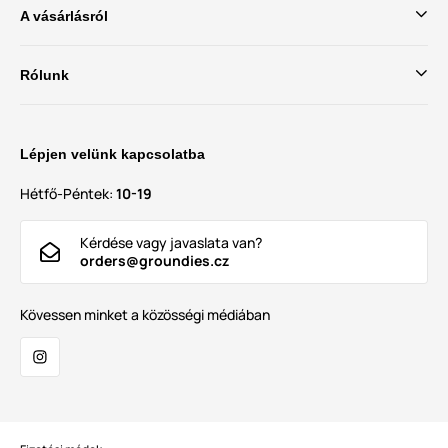
A vásárlásról
Rólunk
Lépjen velünk kapcsolatba
Hétfő-Péntek:
10-19
Kérdése vagy javaslata van?
orders@groundies.cz
Kövessen minket a közösségi médiában