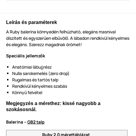
Leírás és paraméterek
A Ruby balerina könnyedén felhúzható, elegáns masnival
díszített és egyszerűen elbűvölő. A lábadon rendkívül kényelmes
és elegáns. Szerezz magadnak örömet!
Speciális jellemzők
Anatómiai lábujjrész
Nulla sarokemelés (zero drop)
Rugalmas és tartós talp
Rendkívül kényelmes szabás
Könnyű felvétel
Megjegyzés a mérethez: kissé nagyobb a
szokásosnál.
Balerina –
GB2 talp
Ruby 2.0 mérettáblázat