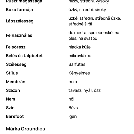
Rüszt magassága
nízký, střední, vysoký
Boka formája
úzký, střední, široký
úzké, střední, středně úzké,
Lábszélesség
středně širší
do města, společenské, na
Felhasználás
ples, na svatbu
Felsőrész
hladká kůže
Bélés és talpbetét
mikrovlákno
Szélesség
Barfutas
Stílus
Kényelmes
Membrán
nem
Szezon
tavasz, nyár, ősz
Nem
női
Szín
Bézs
Barefoot
igen
Márka Groundies