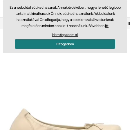
Ez a weboldal sütiket használ. Annak érdekében, hogy a lehető legjobb
tartalmat kínálhassuk Önnek, sütiket használunk. Weboldalunk
használatával Ön elfogadja, hogy a cookie-szabályzatunknak
Visszaküldés 14 napon belül
Gyors szállítás 61 475 Ft-tól
megfelelően minden cookie-t használunk. Bővebben
itt
Nem fogadom el
Elfogadom