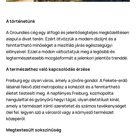
A történetünk
A Groundies cég egy átfogó és jelentőségteljes megközelítésen
alapul a divat terén. Ezért ötvözzük a modern dizájnt és a
fenntartható minőséget a mezítláb járás egészségügyi
előnyeivel. Ezzel a módon változtatjuk meg a legősibb és
legtermészetesebb mozgásformát a jelenkori jelentős trenddé.
A természethez való kapcsolódás érzése
Freiburg egy olyan város, amely a jövőre gondol. A Fekete-erdő
lábánál fekvő zöld metropolisz a kohéziót és a fenntartható
életet testesíti meg. A napfényes Freiburg, kozmopolita
hangulattal és gyönyörű hegyi tájjal, olyan életstílust kínál,
amely a természet iránti szeretetet és számos tevékenységet
ölel fel, legyen szó a városról vagy a környező természet
közepéről.
Megtestesült sokszínűség