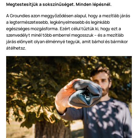
Megtestesítjük a sokszínűséget. Minden lépésnél.
A Groundies azon meggyőződésen alapul, hogy a mezítláb járás
a legtermészetesebb, legkényelmesebb és leginkább
egészséges mozgásforma. Ezért célul tűztük ki, hogy ezt a
szenvedélyt minél több emberrel megosszuk – és a mezítláb
járás előnyeit olyan élménnyé tegyük, amit bárhol és bármikor
átélhetsz.