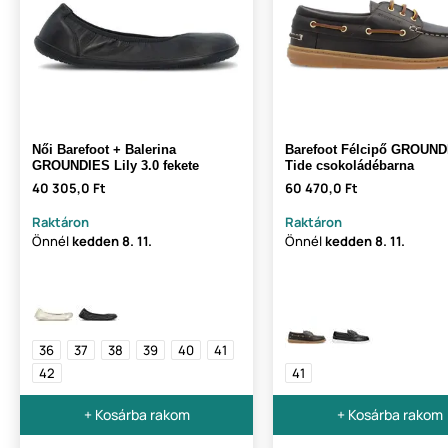
Női Barefoot + Balerina
Barefoot Félcipő GROUND
GROUNDIES Lily 3.0 fekete
Tide csokoládébarna
40 305,0 Ft
60 470,0 Ft
Raktáron
Raktáron
Önnél
kedden
8. 11.
Önnél
kedden
8. 11.
36
37
38
39
40
41
42
41
+ Kosárba rakom
+ Kosárba rakom