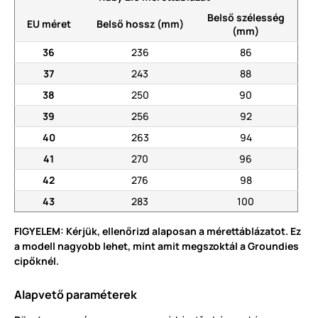
Belső szélesség
EU méret
Belső hossz (mm)
(mm)
36
236
86
37
243
88
38
250
90
39
256
92
40
263
94
41
270
96
42
276
98
43
283
100
FIGYELEM: Kérjük, ellenőrizd alaposan a mérettáblázatot. Ez
a modell nagyobb lehet, mint amit megszoktál a Groundies
cipőknél.
Alapvető paraméterek