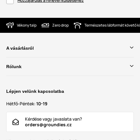
Hozzájárulás a hírlevél küldéséhez
Vékony talp
Zero drop
Természetes lábformát követő ki
A vásárlásról
Rólunk
Lépjen velünk kapcsolatba
Hétfő-Péntek:
10-19
Kérdése vagy javaslata van?
orders@groundies.cz