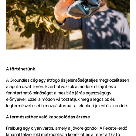
A történetünk
A Groundies cég egy átfogó és jelentőségteljes megközelítésen
alapul a divat terén. Ezért ötvözzük a modern dizájnt és a
fenntartható minőséget a mezítláb járás egészségügyi
előnyeivel. Ezzel a módon változtatjuk meg a legősibb és
legtermészetesebb mozgásformát a jelenkori jelentős trenddé.
A természethez való kapcsolódás érzése
Freiburg egy olyan város, amely a jövőre gondol. A Fekete-erdő
lábánál fekvő zöld metropolisz a kohéziót és a fenntartható