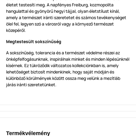
életet testesíti meg. A napfényes Freiburg, kozmopolita
hangulattal és gyönyörű hegyi tájjal, olyan életstílust kínál,
amely a természet iránti szeretetet és számos tevékenységet
ölel fel, legyen szó a városról vagy a környező természet
közepéről.
Megtestesült sokszínűség
A sokszínűség, tolerancia és a természet védelme részei az
önképfelfogásunknak, inspirálnak minket és minden lépésünknél
kísérnek. Ez tükröződik változatos kollekciónkban is, amely
lehetőséget biztosít mindenkinek, hogy saját módján és
különböző körülmények között ossza meg velünk a mezítláb
járás iránti szeretetünket.
Termékvélemény