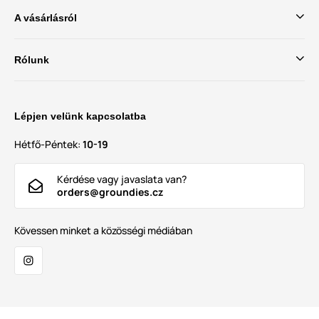
A vásárlásról
Rólunk
Lépjen velünk kapcsolatba
Hétfő-Péntek:
10-19
Kérdése vagy javaslata van?
orders@groundies.cz
Kövessen minket a közösségi médiában