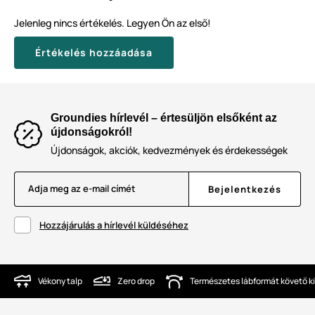
Jelenleg nincs értékelés. Legyen Ön az első!
Értékelés hozzáadása
Groundies hírlevél – értesüljön elsőként az
újdonságokról!
Újdonságok, akciók, kedvezmények és érdekességek
Adja meg az e-mail címét
Bejelentkezés
Hozzájárulás a hírlevél küldéséhez
Vékony talp
Zero drop
Természetes lábformát követő ki