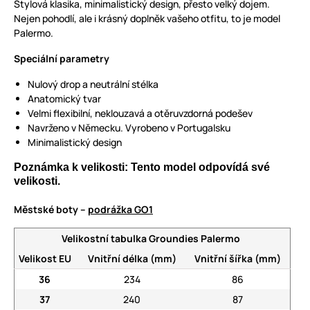
Stylová klasika, minimalistický design, přesto velký dojem.
Nejen pohodlí, ale i krásný doplněk vašeho otfitu, to je model
Palermo.
Speciální parametry
Nulový drop a neutrální stélka
Anatomický tvar
Velmi flexibilní, neklouzavá a otěruvzdorná podešev
Navrženo v Německu. Vyrobeno v Portugalsku
Minimalistický design
Poznámka k velikosti: Tento model odpovídá své
velikosti.
Městské boty –
podrážka GO1
Velikostní tabulka Groundies Palermo
Velikost EU
Vnitřní délka (mm)
Vnitřní šířka (mm)
36
234
86
37
240
87