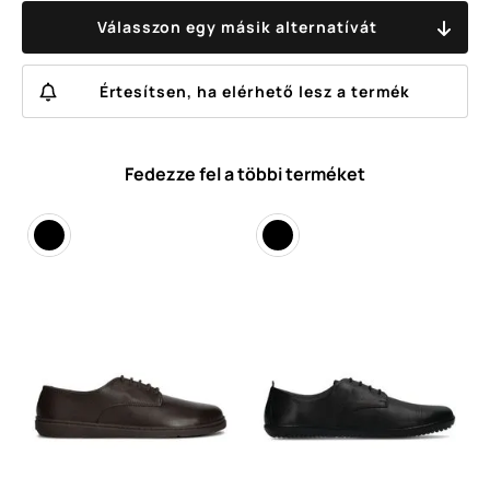
Válasszon egy másik alternatívát
Értesítsen, ha elérhető lesz a termék
Fedezze fel a többi terméket