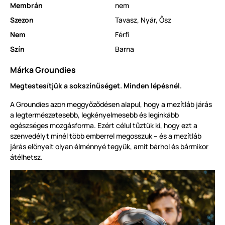
Membrán
nem
Szezon
Tavasz
,
Nyár
,
Ősz
Nem
Férfi
Szín
Barna
Márka Groundies
Megtestesítjük a sokszínűséget. Minden lépésnél.
A Groundies azon meggyőződésen alapul, hogy a mezítláb járás
a legtermészetesebb, legkényelmesebb és leginkább
egészséges mozgásforma. Ezért célul tűztük ki, hogy ezt a
szenvedélyt minél több emberrel megosszuk – és a mezítláb
járás előnyeit olyan élménnyé tegyük, amit bárhol és bármikor
átélhetsz.