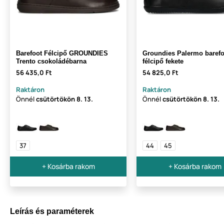
Barefoot Félcipő GROUNDIES
Groundies Palermo barefo
Trento csokoládébarna
félcipő fekete
56 435,0 Ft
54 825,0 Ft
Raktáron
Raktáron
Önnél
csütörtökön
8. 13.
Önnél
csütörtökön
8. 13.
37
44
45
+ Kosárba rakom
+ Kosárba rakom
Leírás és paraméterek