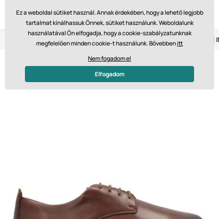
Ez a weboldal sütiket használ. Annak érdekében, hogy a lehető legjobb
tartalmat kínálhassuk Önnek, sütiket használunk. Weboldalunk
használatával Ön elfogadja, hogy a cookie-szabályzatunknak
Visszaküldés 14 napon belül
Gyors szállítás 61 475 Ft-tól
megfelelően minden cookie-t használunk. Bővebben
itt
Nem fogadom el
Elfogadom