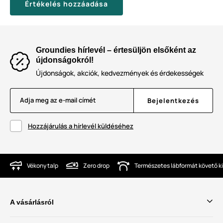
Értékelés hozzáadása
Groundies hírlevél – értesüljön elsőként az
újdonságokról!
Újdonságok, akciók, kedvezmények és érdekességek
Adja meg az e-mail címét
Bejelentkezés
Hozzájárulás a hírlevél küldéséhez
Vékony talp
Zero drop
Természetes lábformát követő ki
A vásárlásról