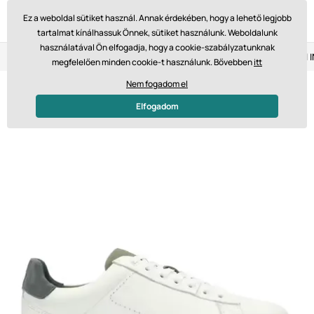
Ez a weboldal sütiket használ. Annak érdekében, hogy a lehető legjobb
tartalmat kínálhassuk Önnek, sütiket használunk. Weboldalunk
használatával Ön elfogadja, hogy a cookie-szabályzatunknak
Visszaküldés 14 napon belül
Gyors szállítás 61 475 Ft-tól
megfelelően minden cookie-t használunk. Bővebben
itt
Nem fogadom el
Elfogadom