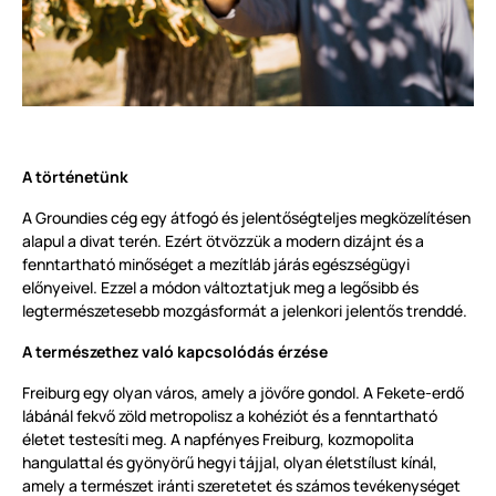
A történetünk
A Groundies cég egy átfogó és jelentőségteljes megközelítésen
alapul a divat terén. Ezért ötvözzük a modern dizájnt és a
fenntartható minőséget a mezítláb járás egészségügyi
előnyeivel. Ezzel a módon változtatjuk meg a legősibb és
legtermészetesebb mozgásformát a jelenkori jelentős trenddé.
A természethez való kapcsolódás érzése
Freiburg egy olyan város, amely a jövőre gondol. A Fekete-erdő
lábánál fekvő zöld metropolisz a kohéziót és a fenntartható
életet testesíti meg. A napfényes Freiburg, kozmopolita
hangulattal és gyönyörű hegyi tájjal, olyan életstílust kínál,
amely a természet iránti szeretetet és számos tevékenységet