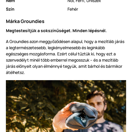
Nem
Női
,
Férfi
,
Uniszex
Szín
Fehér
Márka Groundies
Megtestesítjük a sokszínűséget. Minden lépésnél.
A Groundies azon meggyőződésen alapul, hogy a mezítláb járás
a legtermészetesebb, legkényelmesebb és leginkább
egészséges mozgásforma. Ezért célul tűztük ki, hogy ezt a
szenvedélyt minél több emberrel megosszuk – és a mezítláb
járás előnyeit olyan élménnyé tegyük, amit bárhol és bármikor
átélhetsz.