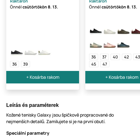
Raktáron
Raktáron
Önnél
csütörtökön
8. 13.
Önnél
csütörtökön
8. 13.
36
37
40
42
43
36
39
45
47
+ Kosárba rakom
+ Kosárba rakom
Leírás és paraméterek
Kožené tenisky Galaxy jsou špičkově propracované do
nejmenších detailů. Zamilujete si je na první obutí.
Speciální parametry