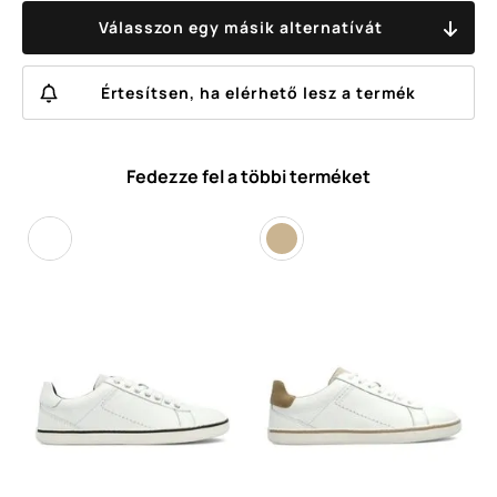
Válasszon egy másik alternatívát
Értesítsen, ha elérhető lesz a termék
Fedezze fel a többi terméket