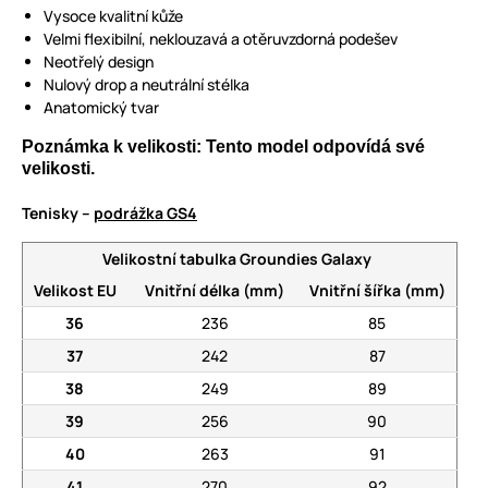
Vysoce kvalitní kůže
Velmi flexibilní, neklouzavá a otěruvzdorná podešev
Neotřelý design
Nulový drop a neutrální stélka
Anatomický tvar
Poznámka k velikosti: Tento model odpovídá své
velikosti.
Tenisky –
podrážka GS4
Velikostní tabulka Groundies Galaxy
Velikost EU
Vnitřní délka (mm)
Vnitřní šířka (mm)
36
236
85
37
242
87
38
249
89
39
256
90
40
263
91
41
270
92