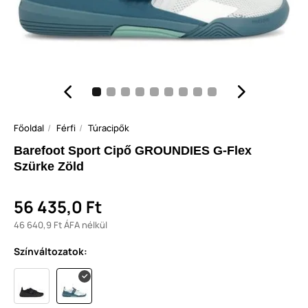
Főoldal
Férfi
Túracipők
Barefoot Sport Cipő GROUNDIES G-Flex
Szürke Zöld
56 435,0 Ft
46 640,9 Ft ÁFA nélkül
Színváltozatok: