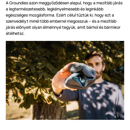
A Groundies azon meggyőződésen alapul, hogy a mezítláb járás
a legtermészetesebb, legkényelmesebb és leginkább
egészséges mozgásforma. Ezért célul tűztük ki, hogy ezt a
szenvedélyt minél több emberrel megosszuk – és a mezítláb
járás előnyeit olyan élménnyé tegyük, amit bárhol és bármikor
átélhetsz.