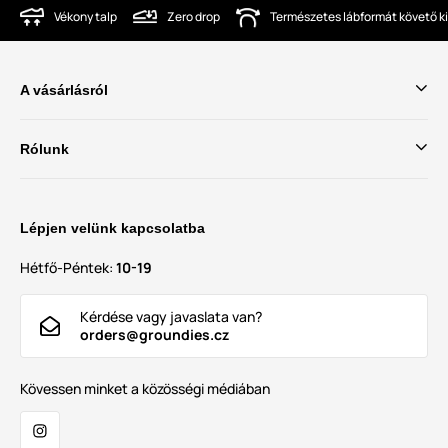
Vékony talp
Zero drop
Természetes lábformát követő ki
A vásárlásról
Rólunk
Lépjen velünk kapcsolatba
Hétfő-Péntek:
10-19
Kérdése vagy javaslata van?
orders@groundies.cz
Kövessen minket a közösségi médiában