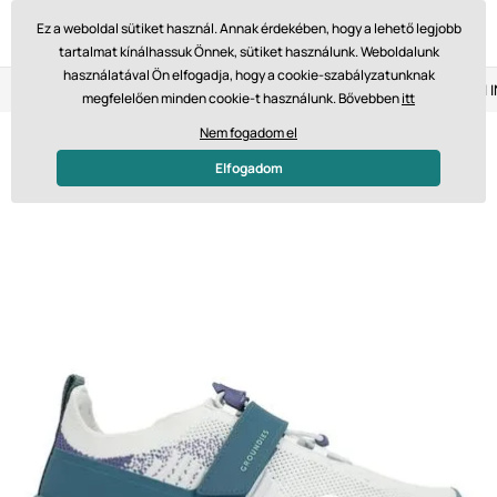
Ez a weboldal sütiket használ. Annak érdekében, hogy a lehető legjobb
tartalmat kínálhassuk Önnek, sütiket használunk. Weboldalunk
használatával Ön elfogadja, hogy a cookie-szabályzatunknak
Visszaküldés 14 napon belül
Gyors szállítás 61 475 Ft-tól
megfelelően minden cookie-t használunk. Bővebben
itt
Nem fogadom el
Elfogadom