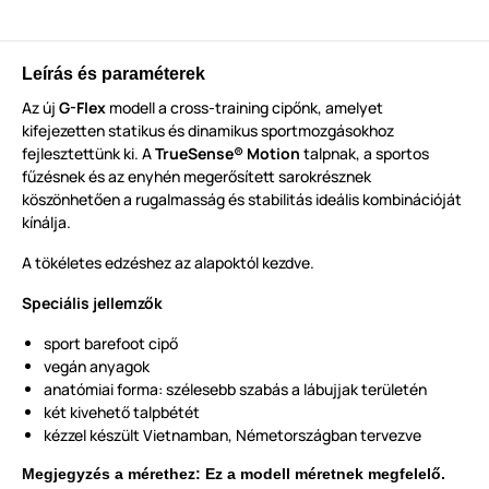
Leírás és paraméterek
Az új
G-Flex
modell a cross-training cipőnk, amelyet
kifejezetten statikus és dinamikus sportmozgásokhoz
fejlesztettünk ki. A
TrueSense® Motion
talpnak, a sportos
fűzésnek és az enyhén megerősített sarokrésznek
köszönhetően a rugalmasság és stabilitás ideális kombinációját
kínálja.
A tökéletes edzéshez az alapoktól kezdve.
Speciális jellemzők
sport barefoot cipő
vegán anyagok
anatómiai forma: szélesebb szabás a lábujjak területén
két kivehető talpbétét
kézzel készült Vietnamban, Németországban tervezve
Megjegyzés a mérethez: Ez a modell méretnek megfelelő.