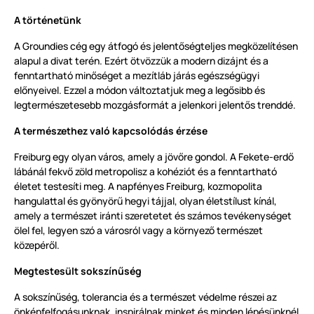
A történetünk
A Groundies cég egy átfogó és jelentőségteljes megközelítésen
alapul a divat terén. Ezért ötvözzük a modern dizájnt és a
fenntartható minőséget a mezítláb járás egészségügyi
előnyeivel. Ezzel a módon változtatjuk meg a legősibb és
legtermészetesebb mozgásformát a jelenkori jelentős trenddé.
A természethez való kapcsolódás érzése
Freiburg egy olyan város, amely a jövőre gondol. A Fekete-erdő
lábánál fekvő zöld metropolisz a kohéziót és a fenntartható
életet testesíti meg. A napfényes Freiburg, kozmopolita
hangulattal és gyönyörű hegyi tájjal, olyan életstílust kínál,
amely a természet iránti szeretetet és számos tevékenységet
ölel fel, legyen szó a városról vagy a környező természet
közepéről.
Megtestesült sokszínűség
A sokszínűség, tolerancia és a természet védelme részei az
önképfelfogásunknak, inspirálnak minket és minden lépésünknél