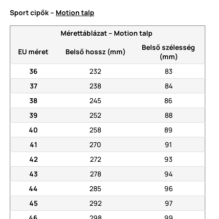
Sport cipők –
Motion talp
Mérettáblázat – Motion talp
Belső szélesség
EU méret
Belső hossz (mm)
(mm)
36
232
83
37
238
84
38
245
86
39
252
88
40
258
89
41
270
91
42
272
93
43
278
94
44
285
96
45
292
97
46
298
99