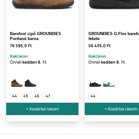
Barefoot cipő GROUNDIES
GROUNDIES G-Flex barefo
Portland barna
fekete
76 595,0 Ft
56 435,0 Ft
Raktáron
Raktáron
Önnél
kedden
8. 11.
Önnél
kedden
8. 11.
44
45
46
47
44
+ Kosárba rakom
+ Kosárba rakom