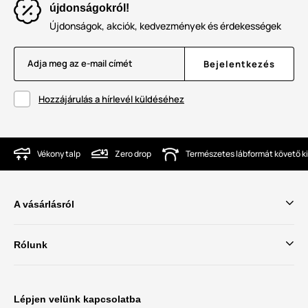
újdonságokról!
Újdonságok, akciók, kedvezmények és érdekességek
Adja meg az e-mail címét
Bejelentkezés
Hozzájárulás a hírlevél küldéséhez
Vékony talp
Zero drop
Természetes lábformát követő ki
A vásárlásról
Rólunk
Lépjen velünk kapcsolatba