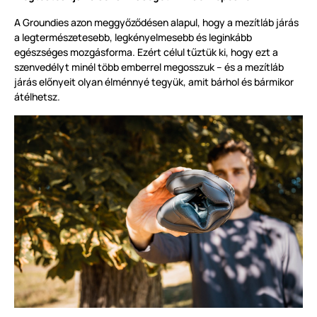
A Groundies azon meggyőződésen alapul, hogy a mezítláb járás
a legtermészetesebb, legkényelmesebb és leginkább
egészséges mozgásforma. Ezért célul tűztük ki, hogy ezt a
szenvedélyt minél több emberrel megosszuk – és a mezítláb
járás előnyeit olyan élménnyé tegyük, amit bárhol és bármikor
átélhetsz.