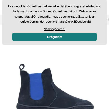
Ez a weboldal sütiket használ. Annak érdekében, hogy a lehető legjobb
tartalmat kínálhassuk Önnek, sütiket használunk. Weboldalunk
használatával Ön elfogadja, hogy a cookie-szabályzatunknak
Visszaküldés 14 napon belül
Gyors szállítás 61 475 Ft-tól
megfelelően minden cookie-t használunk. Bővebben
itt
Nem fogadom el
Elfogadom