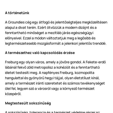
A történetünk
A Groundies cég egy átfogó és jelentőségteljes megközelítésen
alapul a divat terén. Ezért ötvözzük a modern dizájnt és a
fenntartható minőséget a mezítláb járás egészségügyi
előnyeivel. Ezzel a módon változtatjuk meg a legősibb és
legtermészetesebb mozgásformát a jelenkori jelentős trenddé.
A természethez való kapcsolódás érzése
Freiburg egy olyan város, amely a jövőre gondol. A Fekete-erdő
lábánál fekvő zöld metropolisz a kohéziót és a fenntartható
életet testesíti meg. A napfényes Freiburg, kozmopolita
hangulattal és gyönyörű hegyi tájjal, olyan életstílust kínál,
amely a természet iránti szeretetet és számos tevékenységet
ölel fel, legyen szó a városról vagy a környező természet
közepéről.
Megtestesült sokszínűség
A sokszínűség, tolerancia és a természet védelme részei az