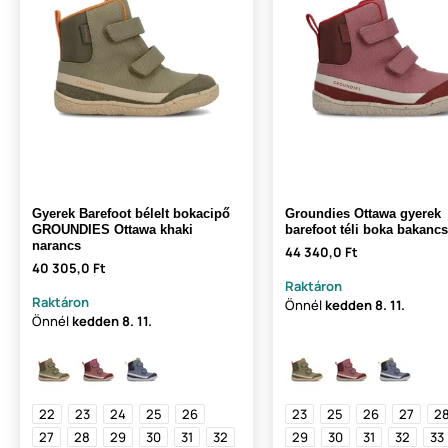
Gyerek Barefoot bélelt bokacipő
Groundies Ottawa gyerek
GROUNDIES Ottawa khaki
barefoot téli boka bakanc
narancs
44 340,0 Ft
40 305,0 Ft
Raktáron
Raktáron
Önnél
kedden
8. 11.
Önnél
kedden
8. 11.
22
23
24
25
26
23
25
26
27
2
27
28
29
30
31
32
29
30
31
32
33