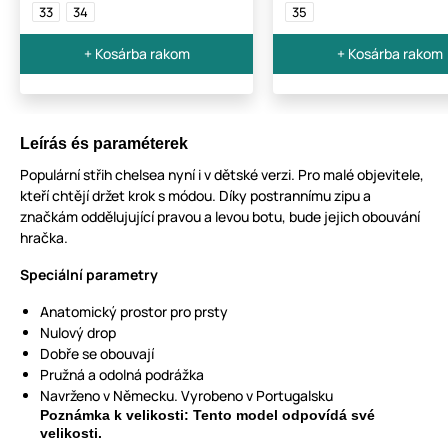
33
34
35
+ Kosárba rakom
+ Kosárba rakom
Leírás és paraméterek
Populární střih chelsea nyní i v dětské verzi. Pro malé objevitele,
kteří chtějí držet krok s módou. Díky postrannímu zipu a
značkám oddělujující pravou a levou botu, bude jejich obouvání
hračka.
Speciální parametry
Anatomický prostor pro prsty
Nulový drop
Dobře se obouvají
Pružná a odolná podrážka
Navrženo v Německu. Vyrobeno v Portugalsku
Poznámka k velikosti: Tento model odpovídá své
velikosti.