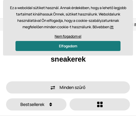
Ez a weboldal sütiket használ. Annak érdekében, hogy a lehető legjobb
tartalmat kínálhassuk Önnek, sütiket használunk. Weboldalunk
használatával Ön elfogadja, hogy a cookie-szabályzatunknak
Visszaküldés 14 napon belül
Gyors szállítás 61 475 Ft-tól
megfelelően minden cookie-t használunk. Bővebben
itt
Nem fogadom el
Főoldal
Gyerek
Sneakerek
Elfogadom
Gyerek GROUNDIES barefoot
sneakerek
Minden szűrő
Bestsellerek