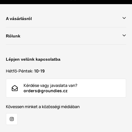
A vásárlásról
Rólunk
Lépjen velünk kapcsolatba
Hétfő-Péntek:
10-19
Kérdése vagy javaslata van?
orders@groundies.cz
Kövessen minket a közösségi médiában