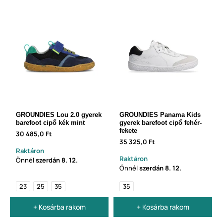
GROUNDIES Lou 2.0 gyerek
GROUNDIES Panama Kids
barefoot cipő kék mint
gyerek barefoot cipő fehér-
fekete
30 485,0 Ft
35 325,0 Ft
Raktáron
Raktáron
Önnél
szerdán
8. 12.
Önnél
szerdán
8. 12.
23
25
35
35
+ Kosárba rakom
+ Kosárba rakom