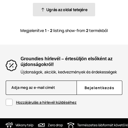
Ugrás az oldal tetejére
Megjelenítve
1 - 2
listing.show-from
2
termékből
Groundies hírlevél – értesüljön elsőként az
újdonságokról!
Újdonságok, akciók, kedvezmények és érdekességek
Adja meg az e-mail címét
Bejelentkezés
Hozzájárulás a hírlevél küldéséhez
Vékony talp
Zero drop
Természetes lábformát követő ki