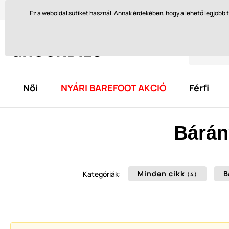
Szívesen segítünk itt
orders@groundies.cz
Visszakül
Ez a weboldal sütiket használ. Annak érdekében, hogy a lehető legjob
Női
NYÁRI BAREFOOT AKCIÓ
Férfi
Bárán
Minden cikk
B
Kategóriák:
(4)