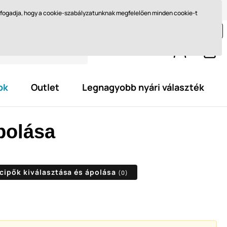
Méret kiválasztása
Miért barefoot?
Blog
Ft - HU
elfogadja, hogy a cookie-szabályzatunknak megfelelően minden cookie-t
jon még legalább
29 595,0 Ft
és szerezze meg az
ingyenes kiszállítást.
ok
Outlet
Legnagyobb nyári választék
polása
cipők kiválasztása és ápolása
(0)