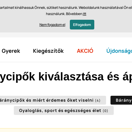
dés 14 napon belül
Gyors szállítás 61 475 Ft-tól INGYEN
b tartalmat kínálhassuk Önnek, sütiket használunk. Weboldalunk használatával Ön 
használunk. Bővebben
itt
Vásárol
Nem fogadom el
Elfogadom
Gyerek
Kiegészítők
AKCIÓ
Újdonság
ycipők kiválasztása és á
áránycipők és miért érdemes őket viselni
Bárány
(4)
Gyaloglás, sport és egészséges élet
(0)